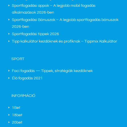
Sportfogadási appok – A legjobb mobil fogadás
alkalmazások 2026-ben
Sportfogadási Bónuszok – A legjobb sportfogadás bónuszok
2026-ben
Sportfogadási tippek 2026
Tipp kalkulátor kezdőknek és profiknak – Tippmix Kalkulátor
SPORT
Foci fogadás — Tippek, stratégiák kezdőknek
Élő fogadás
2021
INFORMÁCIÓ
1Bet
18bet
20bet