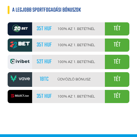
A LEGJOBB SPORTFOGADÁSI BÓNUSZOK
TÉT
35T HUF
100% AZ 1. BETÉTNÉL
TÉT
35T HUF
100% AZ 1. BETÉTNÉL
TÉT
52T HUF
100% AZ 1. BETÉTNÉL
TÉT
1BTC
ÜDVÖZLŐ BÓNUSZ
TÉT
35T HUF
100% AZ 1. BETÉTNÉL