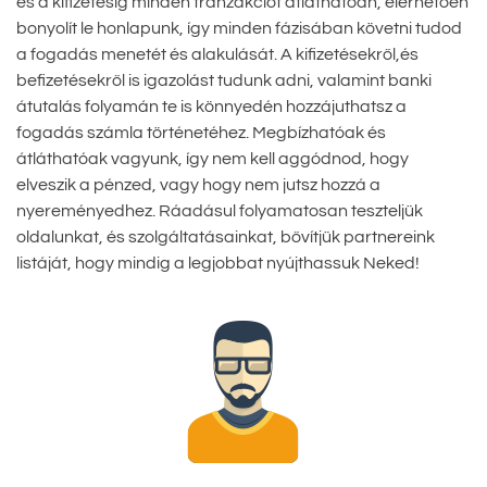
és a kifizetésig minden tranzakciót átláthatóan, elérhetően
bonyolít le honlapunk, így minden fázisában követni tudod
a fogadás menetét és alakulását. A kifizetésekről,és
befizetésekről is igazolást tudunk adni, valamint banki
átutalás folyamán te is könnyedén hozzájuthatsz a
fogadás számla történetéhez. Megbízhatóak és
átláthatóak vagyunk, így nem kell aggódnod, hogy
elveszik a pénzed, vagy hogy nem jutsz hozzá a
nyereményedhez. Ráadásul folyamatosan teszteljük
oldalunkat, és szolgáltatásainkat, bővítjük partnereink
listáját, hogy mindig a legjobbat nyújthassuk Neked!