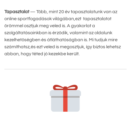
Tapasztalat
— Több, mint 20 év tapasztalatunk van az
online sportfogadások világában,ezt tapasztalatot
örömmel osztjuk meg veled is. A gyakorlat a
szolgáltatásainkban is érződik, valamint az oldalunk
kezelhetőségben és átláthatóságban is. Mi tudjuk mire
számíthatsz,és ezt veled is megosztjuk, így biztos lehetsz
abban, hogy téted jó kezekbe került.