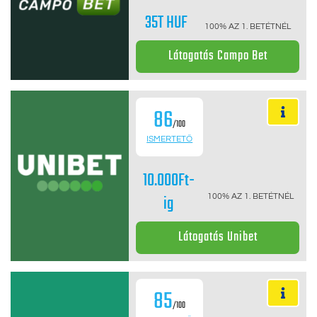
35T HUF
100% AZ 1. BETÉTNÉL
Látogatás Campo Bet
86
/100
ISMERTETŐ
10.000Ft-
ig
100% AZ 1. BETÉTNÉL
Látogatás Unibet
85
/100