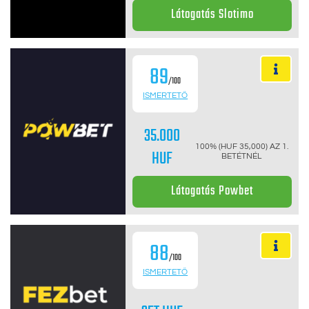
Látogatás Slotimo
89
/100
ISMERTETŐ
35.000
100% (HUF 35,000) AZ 1.
HUF
BETÉTNÉL
Látogatás Powbet
88
/100
ISMERTETŐ