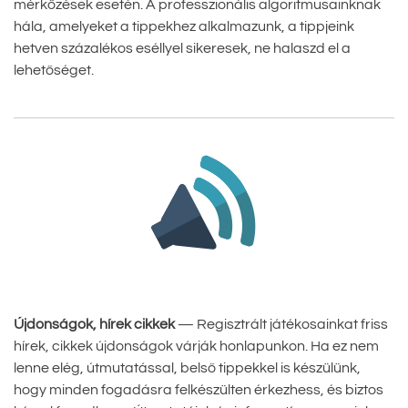
mérkőzések esetén. A professzionális algoritmusainknak
hála, amelyeket a tippekhez alkalmazunk, a tippjeink
hetven százalékos eséllyel sikeresek, ne halaszd el a
lehetőséget.
Újdonságok, hírek cikkek
— Regisztrált játékosainkat friss
hírek, cikkek újdonságok várják honlapunkon. Ha ez nem
lenne elég, útmutatással, belső tippekkel is készülünk,
hogy minden fogadásra felkészülten érkezhess, és biztos