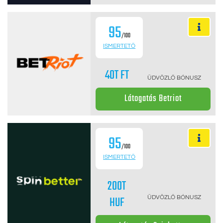
95
/100
ISMERTETŐ
40T FT
ÜDVÖZLŐ BÓNUSZ
Látogatás Betriot
95
/100
ISMERTETŐ
200T
HUF
ÜDVÖZLŐ BÓNUSZ