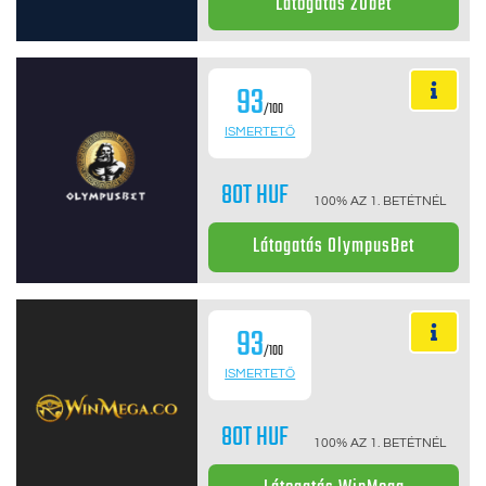
Látogatás 20bet
93
/100
ISMERTETŐ
80T HUF
100% AZ 1. BETÉTNÉL
Látogatás OlympusBet
93
/100
ISMERTETŐ
80T HUF
100% AZ 1. BETÉTNÉL