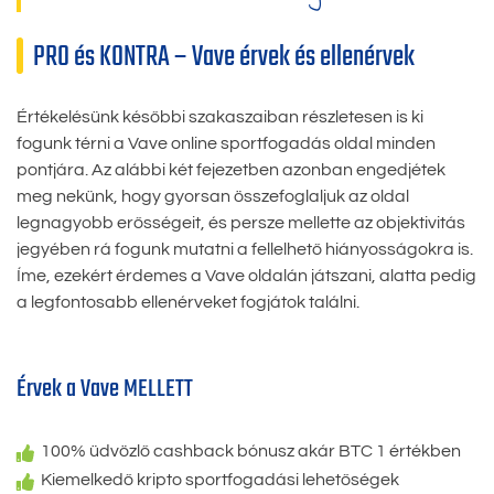
PRO és KONTRA – Vave érvek és ellenérvek
Értékelésünk későbbi szakaszaiban részletesen is ki
fogunk térni a Vave online sportfogadás oldal minden
pontjára. Az alábbi két fejezetben azonban engedjétek
meg nekünk, hogy gyorsan összefoglaljuk az oldal
legnagyobb erősségeit, és persze mellette az objektivitás
jegyében rá fogunk mutatni a fellelhető hiányosságokra is.
Íme, ezekért érdemes a Vave oldalán játszani, alatta pedig
a legfontosabb ellenérveket fogjátok találni.
Érvek a Vave MELLETT
100% üdvözlő cashback bónusz akár BTC 1 értékben
Kiemelkedő kripto sportfogadási lehetőségek