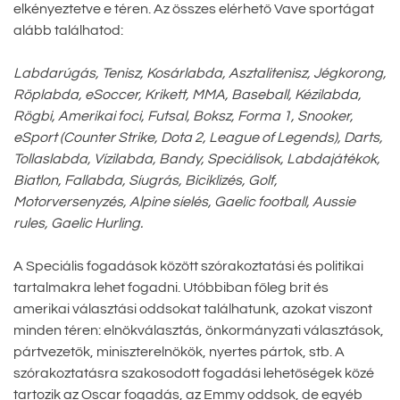
elkényeztetve e téren. Az összes elérhető Vave sportágat
alább találhatod:
Labdarúgás, Tenisz, Kosárlabda, Asztalitenisz, Jégkorong,
Röplabda, eSoccer, Krikett, MMA, Baseball, Kézilabda,
Rögbi, Amerikai foci, Futsal, Boksz, Forma 1, Snooker,
eSport (Counter Strike, Dota 2, League of Legends), Darts,
Tollaslabda, Vízilabda, Bandy, Speciálisok, Labdajátékok,
Biatlon, Fallabda, Síugrás, Biciklizés, Golf,
Motorversenyzés, Alpine síelés, Gaelic football, Aussie
rules, Gaelic Hurling.
A Speciális fogadások között szórakoztatási és politikai
tartalmakra lehet fogadni. Utóbbiban főleg brit és
amerikai választási oddsokat találhatunk, azokat viszont
minden téren: elnökválasztás, önkormányzati választások,
pártvezetők, miniszterelnökök, nyertes pártok, stb. A
szórakoztatásra szakosodott fogadási lehetőségek közé
tartozik az Oscar fogadás, az Emmy oddsok, de egyéb