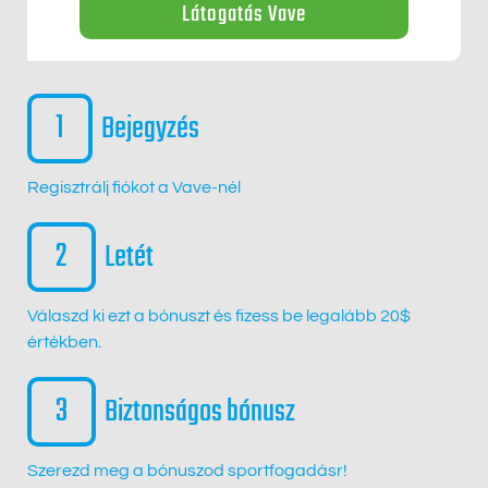
Látogatás Vave
1
Bejegyzés
Regisztrálj fiókot a Vave-nél
2
Letét
Válaszd ki ezt a bónuszt és fizess be legalább 20$
értékben.
3
Biztonságos bónusz
Szerezd meg a bónuszod sportfogadásr!