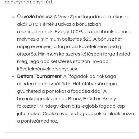
pénznyereményekért.
Üdvözlő bónusz.
A Vave Sportfogadás új játékosai
akár BTC 1 értékű üdvözlő bónuszban
részesedhetnek. Ez egy 100%-os cashback bónusz,
melyhez a minimum befizetés $20. A bónusz hét
napig érvényes, a forgatási követelmény pedig
ötszörös. Minimum kétszeres kötésben forgathatod
meg, legalább kétszeres szorzón. További
követelmények érvényesek.
Bettors Tournament.
A “fogadók bajnoksága”
minden héten ismétlődik. Hétfőtől vasárnapig
gyűjtheted a pontokat a foadásaiddal. A
bajnokságnak vannak Bronz, Ezüst és Arany
fokozatai. Mindegyikben a tíz legjobb fogadó kap
jutalmakat. Csak a nyertes fogadások járulnak hozzá
a pontszámodhoz.