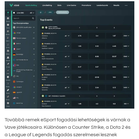
Továbbá remek eSport fogadási lehetőségek is várnak a
Vave játékosaira. Különösen a Counter Strike, a Dota 2 és
a League of Legends fogadás szerelmesei lesznek