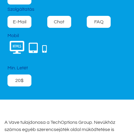
Szolgáltatás
E-Mail
Chat
FAQ
Mobil
Min. Letét
20$
A Vave tulajdonosa a TechOptions Group. Nevükhöz
számos egyéb szerencsejáték oldal működtetése is