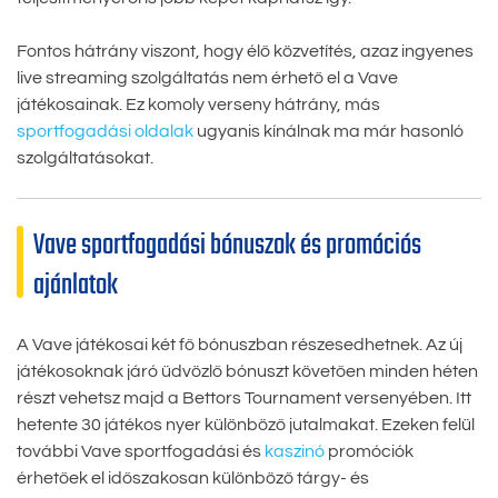
Fontos hátrány viszont, hogy élő közvetítés, azaz ingyenes
live streaming szolgáltatás nem érhető el a Vave
játékosainak. Ez komoly verseny hátrány, más
sportfogadási oldalak
ugyanis kínálnak ma már hasonló
szolgáltatásokat.
Vave sportfogadási bónuszok és promóciós
ajánlatok
A Vave játékosai két fő bónuszban részesedhetnek. Az új
játékosoknak járó üdvözlő bónuszt követően minden héten
részt vehetsz majd a Bettors Tournament versenyében. Itt
hetente 30 játékos nyer különböző jutalmakat. Ezeken felül
további Vave sportfogadási és
kaszinó
promóciók
érhetőek el időszakosan különböző tárgy- és