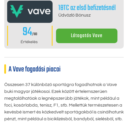
1BTC az első befizetésnél
Üdvözlő Bónusz
94
Látogatás Vave
/100
Értékelés
A Vave fogadási piacai
Összesen 37 különböző sportágra fogadhatnak a Vave
buki magyar játékosai. Ezek között értelemszerűen
megtalálhatóak a legnépszerűbb játékok, mint például a
foci, kosárlabda, tenisz, F1, stb. Mellettük természetesen a
kevésbé ismert és közkedvelt sportágakból is csinálhatunk
pénzt, mint például a biciklizésből, bandyból, síelésből, stb.