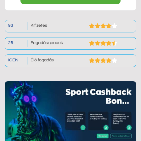
93
Kifizetés
25
Fogadási piacok
IGEN
Élő fogadás