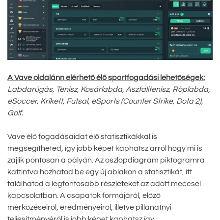
A Vave oldalánn elérhető élő sportfogadási lehetőségek:
Labdarúgás, Tenisz, Kosárlabda, Asztalitenisz, Röplabda,
eSoccer, Krikett, Futsal, eSports (Counter Strike, Dota 2),
Golf.
Vave élő fogadásaidat élő statisztikákkal is
megsegítheted, így jobb képet kaphatsz arról hogy mi is
zajlik pontosan a pályán. Az oszlopdiagram piktogramra
kattintva hozhatod be egy új ablakon a statisztikát, itt
találhatod a legfontosabb részleteket az adott meccsel
kapcsolatban. A csapatok formájáról, előző
mérkőzéseiről, eredményeiről, illetve pillanatnyi
teljesítményéről is jobb képet kaphatsz így.