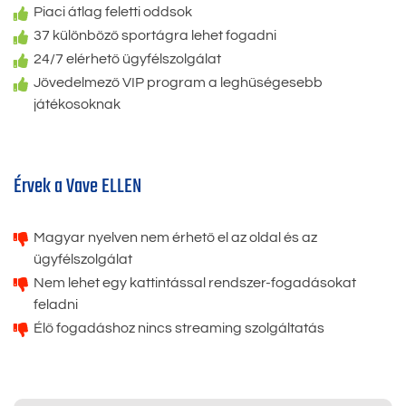
Piaci átlag feletti oddsok
37 különböző sportágra lehet fogadni
24/7 elérhető ügyfélszolgálat
Jövedelmező VIP program a leghűségesebb
játékosoknak
Érvek a Vave ELLEN
Magyar nyelven nem érhető el az oldal és az
ügyfélszolgálat
Nem lehet egy kattintással rendszer-fogadásokat
feladni
Élő fogadáshoz nincs streaming szolgáltatás