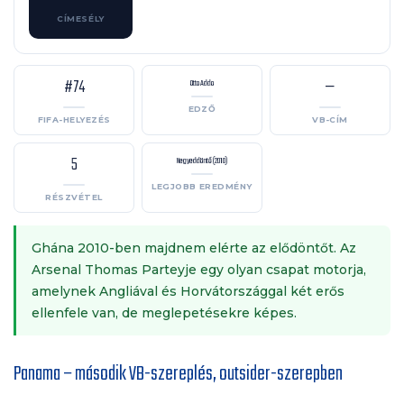
CÍMESÉLY
#74
—
Otto Addo
EDZŐ
FIFA-HELYEZÉS
VB-CÍM
5
Negyeddöntő (2010)
LEGJOBB EREDMÉNY
RÉSZVÉTEL
Ghána 2010-ben majdnem elérte az elődöntőt. Az
Arsenal Thomas Parteyje egy olyan csapat motorja,
amelynek Angliával és Horvátországgal két erős
ellenfele van, de meglepetésekre képes.
Panama – második VB-szereplés, outsider-szerepben