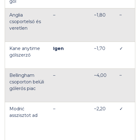
gól
Anglia
–
~1,80
~
csoportelső és
veretlen
Kane anytime
Igen
~1,70
✓
gólszerző
Bellingham
–
~4,00
~
csoporton belüli
gólerős piac
Modrić
–
~2,20
✓
asszisztot ad