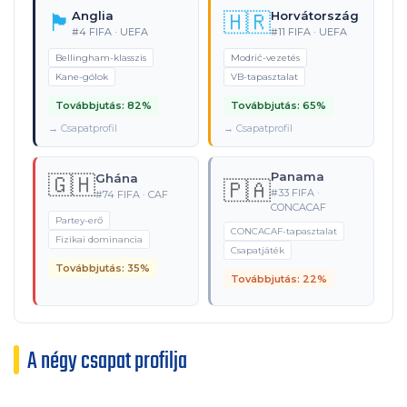
🏴󠁧󠁢󠁥󠁮󠁧󠁿
Anglia
🇭🇷
Horvátország
#4 FIFA · UEFA
#11 FIFA · UEFA
Bellingham-klasszis
Modrić-vezetés
Kane-gólok
VB-tapasztalat
Továbbjutás: 82%
Továbbjutás: 65%
→ Csapatprofil
→ Csapatprofil
Panama
🇬🇭
Ghána
🇵🇦
#33 FIFA ·
#74 FIFA · CAF
CONCACAF
Partey-erő
CONCACAF-tapasztalat
Fizikai dominancia
Csapatjáték
Továbbjutás: 35%
Továbbjutás: 22%
A négy csapat profilja