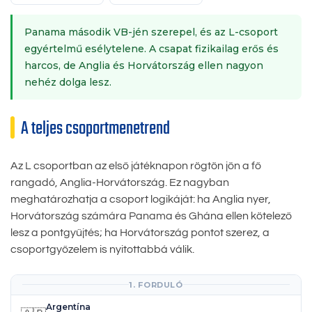
Panama második VB-jén szerepel, és az L-csoport
egyértelmű esélytelene. A csapat fizikailag erős és
harcos, de Anglia és Horvátország ellen nagyon
nehéz dolga lesz.
A teljes csoportmenetrend
Az L csoportban az első játéknapon rögtön jön a fő
rangadó, Anglia-Horvátország. Ez nagyban
meghatározhatja a csoport logikáját: ha Anglia nyer,
Horvátország számára Panama és Ghána ellen kötelező
lesz a pontgyűjtés; ha Horvátország pontot szerez, a
csoportgyőzelem is nyitottabbá válik.
1. FORDULÓ
Argentína