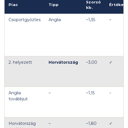
Szorzó
Piac
Tipp
Értékelé
kb.
Csoportgyőztes
Anglia
~1,35
~
2. helyezett
Horvátország
~3,00
✓
Anglia
–
~1,15
−
továbbjut
Horvátország
–
~1,80
✓