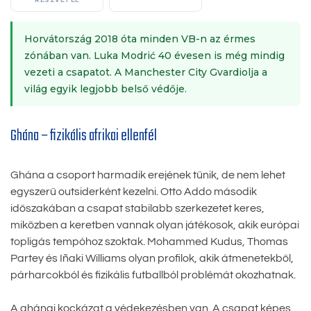
Horvátország 2018 óta minden VB-n az érmes
zónában van. Luka Modrić 40 évesen is még mindig
vezeti a csapatot. A Manchester City Gvardiolja a
világ egyik legjobb belső védője.
Ghána – fizikális afrikai ellenfél
Ghána a csoport harmadik erejének tűnik, de nem lehet
egyszerű outsiderként kezelni. Otto Addo második
időszakában a csapat stabilabb szerkezetet keres,
miközben a keretben vannak olyan játékosok, akik európai
topligás tempóhoz szoktak. Mohammed Kudus, Thomas
Partey és Iñaki Williams olyan profilok, akik átmenetekből,
párharcokból és fizikális futballból problémát okozhatnak.
A ghánai kockázat a védekezésben van. A csapat képes