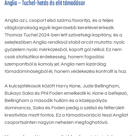
Anglia – Tuchel-hatás és elit támadósor
Anglia az L csoport első számú favoritja, és a teljes
világbajnokság egyik legerősebb keretével érkezik.
Thomas Tuchel 2024-ben lett szövetségi kapitány, és a
selejtezőben Anglia rendkívül stabil arcát mutatta: nyolc
győzelem nyolc mérkőzésből, kapott gól nélkül. Ez nem
csak statisztikai érdekesség, hanem fogadási
szempontból is komoly jel: Anglia nem kizárólag
támadóminőségből él, hanem védekezési kontrollt is hoz.
A kulcsjátékosok között Harry Kane, Jude Bellingham,
Bukayo Saka és Phil Foden emelkedik ki. Kane a befejező,
Bellingham a második hullám és a középpályás
dominancia, Saka és Foden pedig a szélső és félterületi
kreativitás miatt fontos. Ez a támadóvariáció teszi Angliát
csoportszinten nagyon nehezen megfoghatóvá.