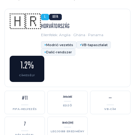
🇭🇷
L
UEFA
HORVÁTORSZÁG
Ellenfelek: Anglia · Ghána · Panama
Modrić-vezetés
VB-tapasztalat
Dalić-rendszer
1.2%
CÍMESÉLY
#11
—
Zlatko Dalić
EDZŐ
FIFA-HELYEZÉS
VB-CÍM
7
Döntős (2018)
LEGJOBB EREDMÉNY
RÉSZVÉTEL