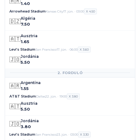
🇦🇷
1.40
Arrowhead Stadium
Kansas City
17. jún. · 03:00
X 4.50
Algéria
🇩🇿
7.50
Ausztria
🇦🇹
1.65
Levi's Stadium
San Francisco
17. jún. · 06:00
X 3.60
Jordánia
🇯🇴
5.50
2. FORDULÓ
Argentína
🇦🇷
1.55
AT&T Stadium
Dallas
22. jún. · 19:00
X 3.80
Ausztria
🇦🇹
5.50
Jordánia
🇯🇴
3.80
Levi's Stadium
San Francisco
23. jún. · 03:00
X 3.30