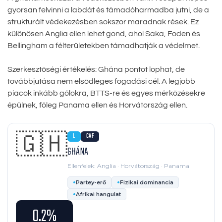
gyorsan felvinni a labdát és támadóharmadba jutni, de a
strukturált védekezésben sokszor maradnak rések. Ez
különösen Anglia ellen lehet gond, ahol Saka, Foden és
Bellingham a félterületekben támadhatják a védelmet.
Szerkesztőségi értékelés: Ghána pontot lophat, de
továbbjutása nem elsődleges fogadási cél. A legjobb
piacok inkább gólokra, BTTS-re és egyes mérkőzésekre
épülnek, főleg Panama ellen és Horvátország ellen.
🇬🇭
L
CAF
GHÁNA
Ellenfelek: Anglia · Horvátország · Panama
Partey-erő
Fizikai dominancia
Afrikai hangulat
0.2%