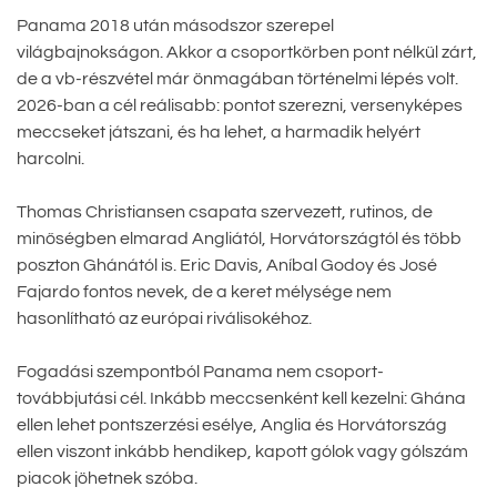
Panama 2018 után másodszor szerepel
világbajnokságon. Akkor a csoportkörben pont nélkül zárt,
de a vb-részvétel már önmagában történelmi lépés volt.
2026-ban a cél reálisabb: pontot szerezni, versenyképes
meccseket játszani, és ha lehet, a harmadik helyért
harcolni.
Thomas Christiansen csapata szervezett, rutinos, de
minőségben elmarad Angliától, Horvátországtól és több
poszton Ghánától is. Eric Davis, Aníbal Godoy és José
Fajardo fontos nevek, de a keret mélysége nem
hasonlítható az európai riválisokéhoz.
Fogadási szempontból Panama nem csoport-
továbbjutási cél. Inkább meccsenként kell kezelni: Ghána
ellen lehet pontszerzési esélye, Anglia és Horvátország
ellen viszont inkább hendikep, kapott gólok vagy gólszám
piacok jöhetnek szóba.