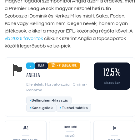
Magyar fogadói szempontból Anglia azért is érdekes, mert
a Premier League sok magyar nézőnél heti rutin
Szoboszlai Dominik és Kerkez Milos miatt. Saka, Foden,
Kane vagy Bellingham nem idegen nevek, hanem olyan
játékosok, akiket a magyar EPL-közönség régóta követ. A
vb 2026 favoritok
cikkünk szerint Anglia a topcsapatok
közötti legerősebb value-pick.
🏴󠁧󠁢󠁥󠁮󠁧󠁿
L
UEFA
1× VILÁGBAJNOK
🏆
12.5%
ANGLIA
CÍMESÉLY
Ellenfelek: Horvátország · Ghána ·
Panama
Bellingham-klasszis
Kane-gólok
Tuchel-taktika
#4
1×
Thomas Tuchel
EDZŐ
FIFA-HELYEZÉS
VB-CÍM