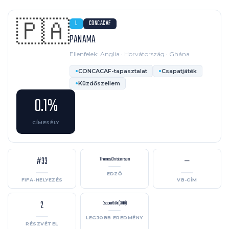
🇵🇦
L
CONCACAF
PANAMA
Ellenfelek: Anglia · Horvátország · Ghána
CONCACAF-tapasztalat
Csapatjáték
Küzdőszellem
0.1%
CÍMESÉLY
#33
—
Thomas Christiansen
EDZŐ
FIFA-HELYEZÉS
VB-CÍM
2
Csoportkör (2018)
LEGJOBB EREDMÉNY
RÉSZVÉTEL