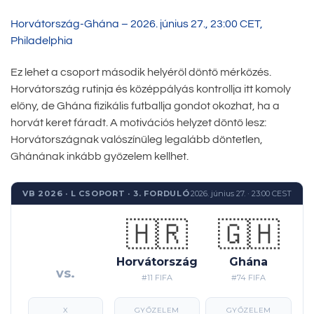
Horvátország-Ghána – 2026. június 27., 23:00 CET,
Philadelphia
Ez lehet a csoport második helyéről döntő mérkőzés.
Horvátország rutinja és középpályás kontrollja itt komoly
előny, de Ghána fizikális futballja gondot okozhat, ha a
horvát keret fáradt. A motivációs helyzet döntő lesz:
Horvátországnak valószínűleg legalább döntetlen,
Ghánának inkább győzelem kellhet.
VB 2026 · L CSOPORT · 3. FORDULÓ
2026. június 27. · 23:00 CEST
🇭🇷
🇬🇭
Horvátország
Ghána
vs.
#11 FIFA
#74 FIFA
X
GYŐZELEM
GYŐZELEM