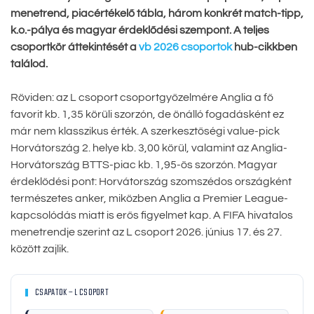
menetrend, piacértékelő tábla, három konkrét match-tipp,
k.o.-pálya és magyar érdeklődési szempont. A teljes
csoportkör áttekintését a
vb 2026 csoportok
hub-cikkben
találod.
Röviden: az L csoport csoportgyőzelmére Anglia a fő
favorit kb. 1,35 körüli szorzón, de önálló fogadásként ez
már nem klasszikus érték. A szerkesztőségi value-pick
Horvátország 2. helye kb. 3,00 körül, valamint az Anglia-
Horvátország BTTS-piac kb. 1,95-ös szorzón. Magyar
érdeklődési pont: Horvátország szomszédos országként
természetes anker, miközben Anglia a Premier League-
kapcsolódás miatt is erős figyelmet kap. A FIFA hivatalos
menetrendje szerint az L csoport 2026. június 17. és 27.
között zajlik.
CSAPATOK – L CSOPORT