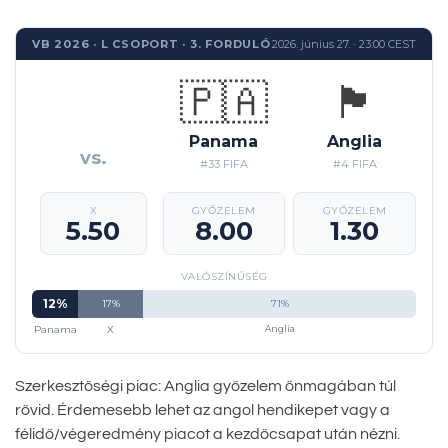
VB 2026 · L CSOPORT · 3. FORDULÓ
2026. június 27. · 23:00 CEST
🇵🇦
🏴󠁧󠁢󠁥󠁮󠁧󠁿
Panama
Anglia
vs.
#33 FIFA
#4 FIFA
X
GYŐZELEM
GYŐZELEM
5.50
8.00
1.30
VALÓSZÍNŰSÉG
12%
17%
71%
Panama
X
Anglia
Szerkesztőségi piac: Anglia győzelem önmagában túl
rövid. Érdemesebb lehet az angol hendikepet vagy a
félidő/végeredmény piacot a kezdőcsapat után nézni.