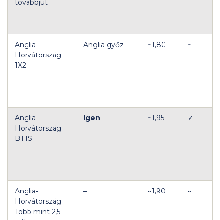
továbbjut
Anglia-
Anglia győz
~1,80
~
Horvátország
1X2
Anglia-
Igen
~1,95
✓
Horvátország
BTTS
Anglia-
–
~1,90
~
Horvátország
Több mint 2,5