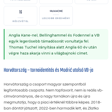
16
Világbajnok (1966)
LEGJOBB EREDMÉNY
RÉSZVÉTEL
Anglia Kane-nel, Bellinghammel és Fodennel a VB
egyik legerősebb támadósorát vonultatja fel.
Thomas Tuchel irányítása alatt Anglia 60 év után
végre haza akarja vinni a világbajnoki címet.
Horvátország – tornaidentitás és Modrić utolsó VB-ja
Horvátország a csoport magyar szempontból
legfontosabb csapata. Nem topfavorit, nem is reális vb-
címvárományos, de a nagy tornákon újra és újra
megmutatja, hogy a piaci értéknél többre képes. 2018-
ban döntőt játszott, 2022-ben harmadik lett, és Zlatko