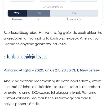
VALÓSZÍNŰSÉG
21%
26%
53%
Panama
X
Horvátország
Szerkesztőségi piac: Horvátország győz, de csak akkor, ha
a kezdőben ott vannak a fő kontrolljátékosok. Alternatíva:
Kramarić anytime gólszerző, ha kezd.
3. forduló · egyidejű kezdés
Panama-Anglia – 2026. június 27., 23:00 CET, New Jersey
Anglia várhatóan már továbbjutó pozícióból érkezik, ezért
itt a rotáció lehet a fő kérdés. Ha Tuchel több kulcsembert
pihentet, a sima 1X2-szorzó túl alacsony lehet. Panama
viszont valószínűleg már becsületért vagy harmadik
helyes pontért játszik.