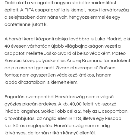
Dalić alatt a válogatott nagyon stabil tornaidentitást
épített. A FIFA csapatprofilja is kiemeli, hogy Horvátország
a selejtezőben domináns volt, hét győzelemmel és egy
döntetlennel jutott ki.
A horvát keret központi alakja továbbra is Luka Modrić, aki
40 évesen várhatóan újabb világbajnokságon vezeti a
csapatot. Mellette Joško Gvardiol belső védőként, Mateo
Kovačić középpályásként és Andrej Kramarić támadóként
adja a csapat gerincét. Gvardiol szerepe különösen
fontos: nem egyszerűen védekező játékos, hanem
labdakihozatalban is kiemelt elem.
Fogadási szempontból Horvátország nem a végső
győztes piacán érdekes. A kb. 40,00 feletti vb-szorzó
inkább longshot. Sokkal jobb cél a 2. hely az L csoportban,
a továbbjutás, az Anglia elleni BTTS, illetve egy későbbi
k.o.-körös meglepetés. Horvátország nem mindig
látványos, de tornán ritkán könnyű ellenfél.