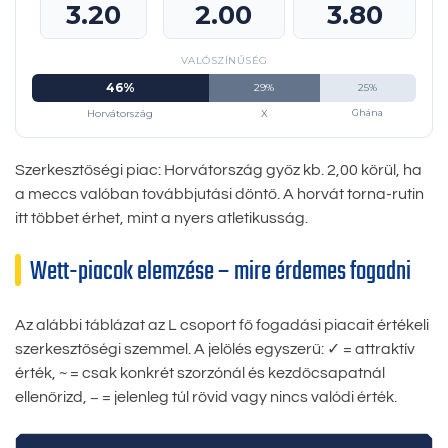
3.20
2.00
3.80
VALÓSZÍNŰSÉG
46%
29%
25%
Horvátország
X
Ghána
Szerkesztőségi piac: Horvátország győz kb. 2,00 körül, ha
a meccs valóban továbbjutási döntő. A horvát torna-rutin
itt többet érhet, mint a nyers atletikusság.
Wett-piacok elemzése – mire érdemes fogadni
Az alábbi táblázat az L csoport fő fogadási piacait értékeli
szerkesztőségi szemmel. A jelölés egyszerű: ✓ = attraktív
érték, ~ = csak konkrét szorzónál és kezdőcsapatnál
ellenőrizd, − = jelenleg túl rövid vagy nincs valódi érték.