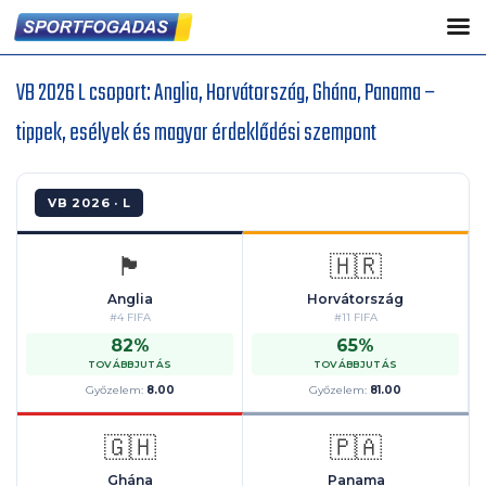
VB 2026 L csoport: Anglia, Horvátország, Ghána, Panama –
tippek, esélyek és magyar érdeklődési szempont
VB 2026 · L
🏴󠁧󠁢󠁥󠁮󠁧󠁿
🇭🇷
Anglia
Horvátország
#4 FIFA
#11 FIFA
82%
65%
TOVÁBBJUTÁS
TOVÁBBJUTÁS
Győzelem:
8.00
Győzelem:
81.00
🇬🇭
🇵🇦
Ghána
Panama