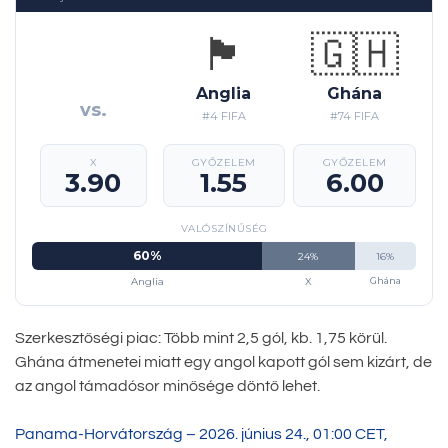
🏴󠁧󠁢󠁥󠁮󠁧󠁿
🇬🇭
Anglia
Ghána
vs.
#4 FIFA
#74 FIFA
X
GYŐZELEM
GYŐZELEM
3.90
1.55
6.00
VALÓSZÍNŰSÉG
60%
24%
16%
Anglia
X
Ghána
Szerkesztőségi piac: Több mint 2,5 gól, kb. 1,75 körül.
Ghána átmenetei miatt egy angol kapott gól sem kizárt, de
az angol támadósor minősége döntő lehet.
Panama-Horvátország – 2026. június 24., 01:00 CET,