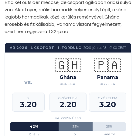
Ez a két outsider meccse, de csoportlogikában óriási súlya
van. Aki itt nyer, reális harmadik helyes esélyt épít, akár a
legjobb harmadikak közé kerülés reményével. Ghána
erősebb és fizikálisabb, Panama viszont fegyelmezett,
ezért nem egyszerű 1X2-piac.
VB 2026 · L CSOPORT · 1. FORDULÓ
2026. június 18. · 01:00 CEST
🇬🇭
🇵🇦
Ghána
Panama
vs.
#74 FIFA
#33 FIFA
X
GYŐZELEM
GYŐZELEM
3.20
2.20
3.20
VALÓSZÍNŰSÉG
42%
29%
29%
Ghána
X
Panama