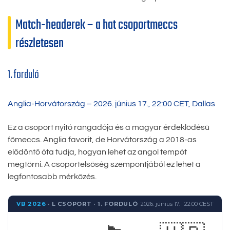
Match-headerek – a hat csoportmeccs
részletesen
1. forduló
Anglia-Horvátország – 2026. június 17., 22:00 CET, Dallas
Ez a csoport nyitó rangadója és a magyar érdeklődésű
főmeccs. Anglia favorit, de Horvátország a 2018-as
elődöntő óta tudja, hogyan lehet az angol tempót
megtörni. A csoportelsőség szempontjából ez lehet a
legfontosabb mérkőzés.
VB 2026
· L CSOPORT · 1. FORDULÓ
2026. június 17. · 22:00 CEST