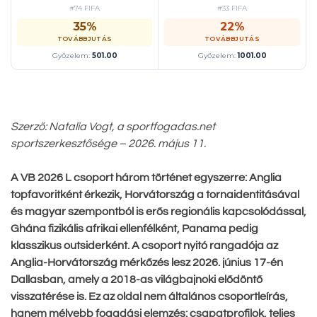
#74 FIFA
#33 FIFA
35%
22%
TOVÁBBJUTÁS
TOVÁBBJUTÁS
Győzelem:
501.00
Győzelem:
1001.00
Szerző: Natalia Vogt, a sportfogadas.net
sportszerkesztősége – 2026. május 11.
A VB 2026 L csoport három történet egyszerre: Anglia
topfavoritként érkezik, Horvátország a tornaidentitásával
és magyar szempontból is erős regionális kapcsolódással,
Ghána fizikális afrikai ellenfélként, Panama pedig
klasszikus outsiderként. A csoport nyitó rangadója az
Anglia-Horvátország mérkőzés lesz 2026. június 17-én
Dallasban, amely a 2018-as világbajnoki elődöntő
visszatérése is. Ez az oldal nem általános csoportleírás,
hanem mélyebb fogadási elemzés: csapatprofilok, teljes