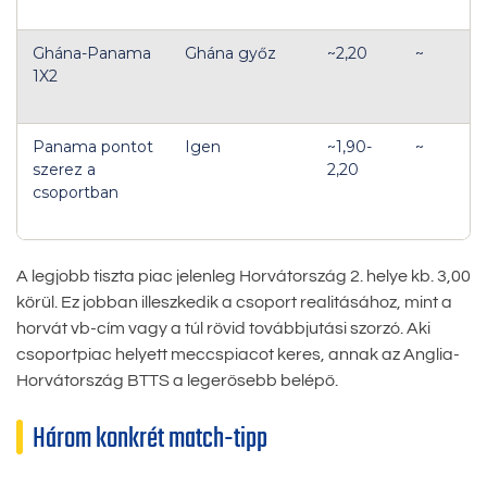
Ghána-Panama
Ghána győz
~2,20
~
1X2
Panama pontot
Igen
~1,90-
~
szerez a
2,20
csoportban
A legjobb tiszta piac jelenleg Horvátország 2. helye kb. 3,00
körül. Ez jobban illeszkedik a csoport realitásához, mint a
horvát vb-cím vagy a túl rövid továbbjutási szorzó. Aki
csoportpiac helyett meccspiacot keres, annak az Anglia-
Horvátország BTTS a legerősebb belépő.
Három konkrét match-tipp