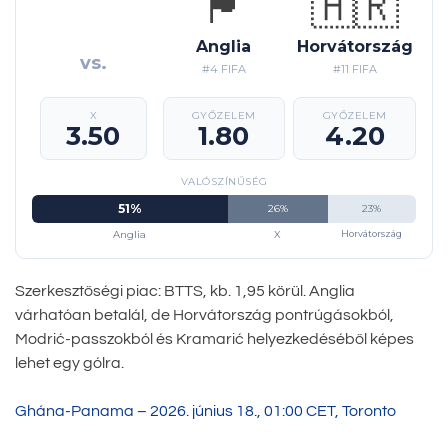
🏴󠁧󠁢󠁥󠁮󠁧󠁿
🇭🇷
Anglia
Horvátország
vs.
#4 FIFA
#11 FIFA
X
GYŐZELEM
GYŐZELEM
3.50
1.80
4.20
VALÓSZÍNŰSÉG
51%
26%
23%
Anglia
X
Horvátország
Szerkesztőségi piac: BTTS, kb. 1,95 körül. Anglia
várhatóan betalál, de Horvátország pontrúgásokból,
Modrić-passzokból és Kramarić helyezkedéséből képes
lehet egy gólra.
Ghána-Panama – 2026. június 18., 01:00 CET, Toronto