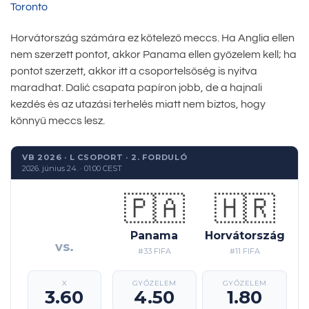
Toronto
Horvátország számára ez kötelező meccs. Ha Anglia ellen
nem szerzett pontot, akkor Panama ellen győzelem kell; ha
pontot szerzett, akkor itt a csoportelsőség is nyitva
maradhat. Dalić csapata papíron jobb, de a hajnali
kezdés és az utazási terhelés miatt nem biztos, hogy
könnyű meccs lesz.
VB 2026 · L CSOPORT · 2. FORDULÓ
2026. június 24. · 01:00 CEST
🇵🇦
🇭🇷
Panama
Horvátország
vs.
#33 FIFA
#11 FIFA
X
GYŐZELEM
GYŐZELEM
3.60
4.50
1.80