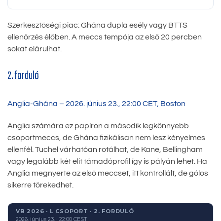
Szerkesztőségi piac: Ghána dupla esély vagy BTTS
ellenőrzés élőben. A meccs tempója az első 20 percben
sokat elárulhat.
2. forduló
Anglia-Ghána – 2026. június 23., 22:00 CET, Boston
Anglia számára ez papíron a második legkönnyebb
csoportmeccs, de Ghána fizikálisan nem lesz kényelmes
ellenfél. Tuchel várhatóan rotálhat, de Kane, Bellingham
vagy legalább két elit támadóprofil így is pályán lehet. Ha
Anglia megnyerte az első meccset, itt kontrollált, de gólos
sikerre törekedhet.
VB 2026 · L CSOPORT · 2. FORDULÓ
2026. június 23. · 22:00 CEST