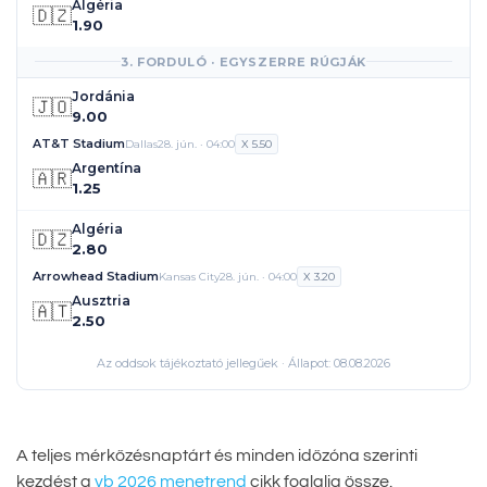
Algéria
🇩🇿
1.90
3. FORDULÓ · EGYSZERRE RÚGJÁK
Jordánia
🇯🇴
9.00
AT&T Stadium
Dallas
28. jún. · 04:00
X 5.50
Argentína
🇦🇷
1.25
Algéria
🇩🇿
2.80
Arrowhead Stadium
Kansas City
28. jún. · 04:00
X 3.20
Ausztria
🇦🇹
2.50
Az oddsok tájékoztató jellegűek · Állapot: 08.08.2026
A teljes mérkőzésnaptárt és minden időzóna szerinti
kezdést a
vb 2026 menetrend
cikk foglalja össze.