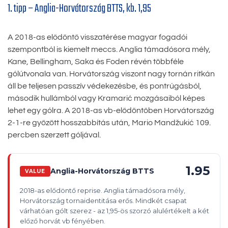
1. tipp – Anglia-Horvátország BTTS, kb. 1,95
A 2018-as elődöntő visszatérése magyar fogadói
szempontból is kiemelt meccs. Anglia támadósora mély,
Kane, Bellingham, Saka és Foden révén többféle
gólútvonala van. Horvátország viszont nagy tornán ritkán
áll be teljesen passzív védekezésbe, és pontrúgásból,
második hullámból vagy Kramarić mozgásaiból képes
lehet egy gólra. A 2018-as vb-elődöntőben Horvátország
2-1-re győzött hosszabbítás után, Mario Mandžukić 109.
percben szerzett góljával.
1.95
Anglia-Horvátország BTTS
VALUE
2018-as elődöntő reprise. Anglia támadósora mély,
Horvátország tornaidentitása erős. Mindkét csapat
várhatóan gólt szerez - az 1,95-ös szorzó alulértékelt a két
előző horvát vb fényében.