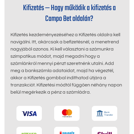
Kifizetés — Hogy működik a kifizetés a
Campo Bet oldalán?
Kifizetés kezdeményezéséhez a Kifizetés oldalra kell
navigálni. Itt, akárcsak a befizetésnél, a menetrend
nagyjából azonos. Ki kell választani a számunkra
szimpatikus módot, majd megadni hogy a
számlánkról mennyi pénzt szeretnénk utalni. Add
meg a bankszámla adataidat, majd ha végeztél,
akkor a Kifizetés gombbal indíthatod útjára a
tranzakciót. Kifizetési módtól függően néhány napon
belül megérkezik a pénz a számládra.