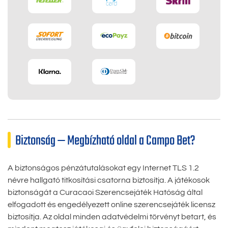
Biztonság — Megbízható oldal a Campo Bet?
A biztonságos pénzátutalásokat egy Internet TLS 1.2
névre hallgató titkosítási csatorna biztosítja. A játékosok
biztonságát a Curacaoi Szerencsejáték Hatóság által
elfogadott és engedélyezett online szerencsejáték licensz
biztosítja. Az oldal minden adatvédelmi törvényt betart, és