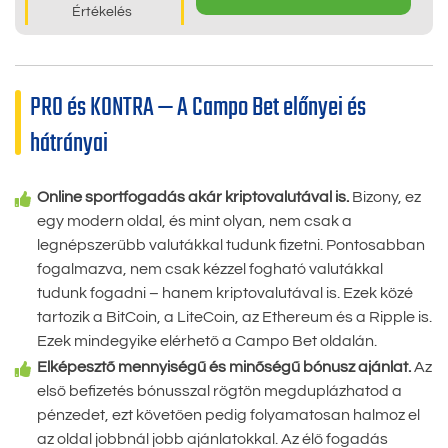
Értékelés
PRO és KONTRA — A Campo Bet előnyei és
hátrányai
Online sportfogadás akár kriptovalutával is.
Bizony, ez
egy modern oldal, és mint olyan, nem csak a
legnépszerűbb valutákkal tudunk fizetni. Pontosabban
fogalmazva, nem csak kézzel fogható valutákkal
tudunk fogadni – hanem kriptovalutával is. Ezek közé
tartozik a BitCoin, a LiteCoin, az Ethereum és a Ripple is.
Ezek mindegyike elérhető a Campo Bet oldalán.
Elképesztő mennyiségű és minőségű bónusz ajánlat.
Az
első befizetés bónusszal rögtön megduplázhatod a
pénzedet, ezt követően pedig folyamatosan halmoz el
az oldal jobbnál jobb ajánlatokkal. Az élő fogadás