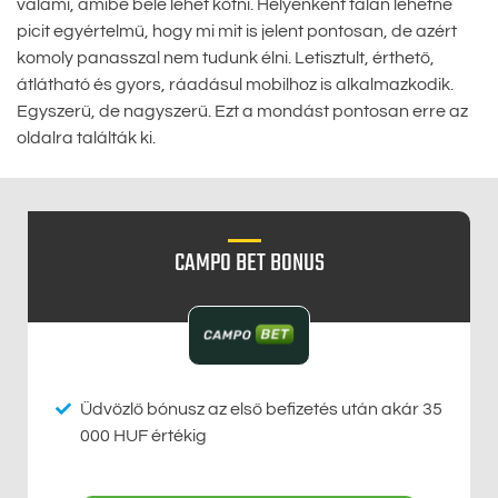
valami, amibe bele lehet kötni. Helyenként talán lehetne
picit egyértelmű, hogy mi mit is jelent pontosan, de azért
komoly panasszal nem tudunk élni. Letisztult, érthető,
átlátható és gyors, ráadásul mobilhoz is alkalmazkodik.
Egyszerű, de nagyszerű. Ezt a mondást pontosan erre az
oldalra találták ki.
CAMPO BET BONUS
Üdvözlő bónusz az első befizetés után akár 35
000 HUF értékig