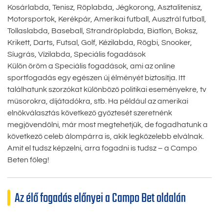
Kosárlabda, Tenisz, Röplabda, Jégkorong, Asztalitenisz,
Motorsportok, Kerékpár, Amerikai futball, Ausztrál futball,
Tollaslabda, Baseball, Strandröplabda, Biatlon, Boksz,
Krikett, Darts, Futsal, Golf, Kézilabda, Rögbi, Snooker,
Síugrás, Vízilabda, Speciális fogadások
Külön öröm a Speciális fogadások, ami az online
sportfogadás egy egészen új élményét biztosítja. Itt
találhatunk szorzókat különböző politikai eseményekre, tv
műsorokra, díjátadókra, stb. Ha például az amerikai
elnökválasztás következő győztesét szeretnénk
megjövendölni, már most megtehetjük, de fogadhatunk a
következő celeb álompárra is, akik legközelebb elválnak.
Amit el tudsz képzelni, arra fogadni is tudsz – a Campo
Beten főleg!
Az élő fogadás előnyei a Campo Bet oldalán