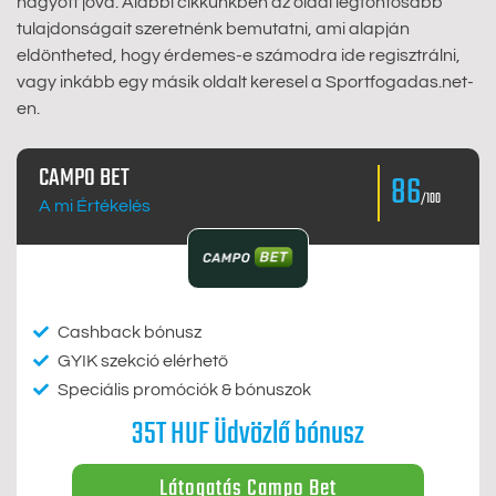
hagyott jóvá. Alábbi cikkünkben az oldal legfontosabb
tulajdonságait szeretnénk bemutatni, ami alapján
eldöntheted, hogy érdemes-e számodra ide regisztrálni,
vagy inkább egy másik oldalt keresel a Sportfogadas.net-
en.
CAMPO BET
86
/100
A mi Értékelés
Cashback bónusz
GYIK szekció elérhető
Speciális promóciók & bónuszok
35T HUF Üdvözlő bónusz
Látogatás Campo Bet