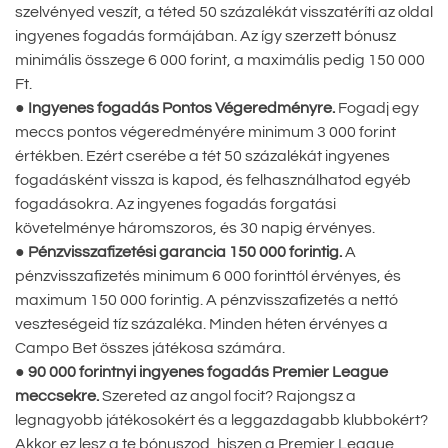
szelvényed veszít, a téted 50 százalékát visszatéríti az oldal
ingyenes fogadás formájában. Az így szerzett bónusz
minimális összege 6 000 forint, a maximális pedig 150 000
Ft.
●
Ingyenes fogadás Pontos Végeredményre.
Fogadj egy
meccs pontos végeredményére minimum 3 000 forint
értékben. Ezért cserébe a tét 50 százalékát ingyenes
fogadásként vissza is kapod, és felhasználhatod egyéb
fogadásokra. Az ingyenes fogadás forgatási
követelménye háromszoros, és 30 napig érvényes.
●
Pénzvisszafizetési garancia 150 000 forintig.
A
pénzvisszafizetés minimum 6 000 forinttól érvényes, és
maximum 150 000 forintig. A pénzvisszafizetés a nettó
veszteségeid tíz százaléka. Minden héten érvényes a
Campo Bet összes játékosa számára.
●
90 000 forintnyi ingyenes fogadás Premier League
meccsekre.
Szereted az angol focit? Rajongsz a
legnagyobb játékosokért és a leggazdagabb klubbokért?
Akkor ez lesz a te bónuszod, hiszen a Premier League