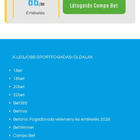
86
Látogatás Campo Bet
/100
Értékelés
A LEGJOBB SPORTFOGADÁSI OLDALAK
1Bet
18bet
20bet
22bet
Bet365
Betinia
Betonic Fogadóiroda vélemény és értékelés 2026
BetWinner
Campo Bet