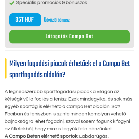
Speciális promóciók & bónuszok
35T HUF
Üdvözlő bónusz
Látogatás Campo Bet
Milyen fogadási piacok érhetőek el a Campo Bet
sportfogadás oldalán?
A legnépszerűbb sportfogadási piacok a világon az
kétségkívül a foci és a tenisz. Ezek mindegyike, és sok más
egyéb sportág is elérhető a Campo Bet oldalán. Sőt!
Fociban és teniszben is szinte minden komolyan vehető
bajnokságra lehet fogadni, szóval sosem fogunk kifogyni
az ötletekből, hogy mire is tegyük fel a pénzünket.
A Campo Beten elérhető sportok:
Labdarúgás,