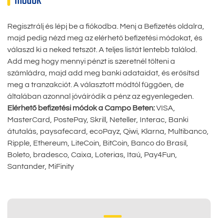
módok
Regisztrálj és lépj be a fiókodba. Menj a Befizetés oldalra,
majd pedig nézd meg az elérhető befizetési módokat, és
válaszd ki a neked tetszőt. A teljes listát lentebb találod.
Add meg hogy mennyi pénzt is szeretnél tölteni a
számládra, majd add meg banki adataidat, és erősítsd
meg a tranzakciót. A választott módtól függően, de
általában azonnal jóváíródik a pénz az egyenlegeden.
Elérhető befizetési módok a Campo Beten:
VISA,
MasterCard, PostePay, Skrill, Neteller, Interac, Banki
átutalás, paysafecard, ecoPayz, Qiwi, Klarna, Multibanco,
Ripple, Ethereum, LiteCoin, BitCoin, Banco do Brasil,
Boleto, bradesco, Caixa, Loterias, Itaú, Pay4Fun,
Santander, MiFinity