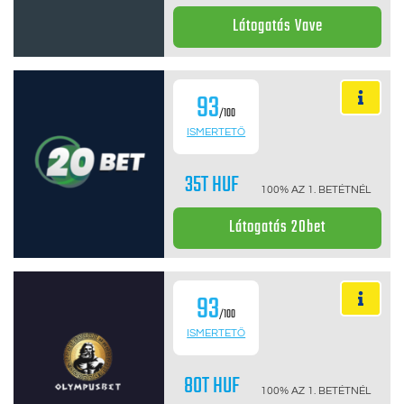
Látogatás Vave
93
/100
ISMERTETŐ
35T HUF
100% AZ 1. BETÉTNÉL
Látogatás 20bet
93
/100
ISMERTETŐ
80T HUF
100% AZ 1. BETÉTNÉL