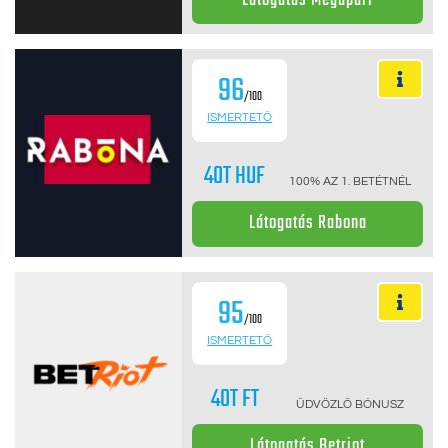
Látogatás Megapari
96
/100
ISMERTETŐ
40T HUF
100% AZ 1. BETÉTNÉL
Látogatás Rabona
95
/100
ISMERTETŐ
40T FT
ÜDVÖZLŐ BÓNUSZ
Látogatás Betriot