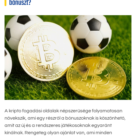
bónuszt?
A kripto fogadási oldalak népszerűsége folyamatosan
növekszik, ami egy részről a bónuszoknak is köszönhető,
amit az új és a rendszeres játékosoknak egyaránt
kínálnak. Rengeteg olyan ajánlat van, ami minden