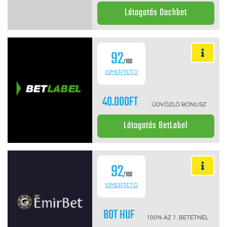
Látogatás Dachbet
92
/100
ISMERTETŐ
40.000FT
ÜDVÖZLŐ BÓNUSZ
Látogatás BetLabel
92
/100
ISMERTETŐ
80T HUF
100% AZ 1. BETÉTNÉL