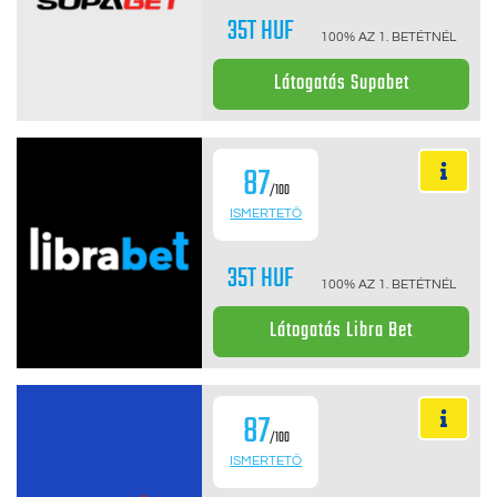
35T HUF
100% AZ 1. BETÉTNÉL
Látogatás Supabet
87
/100
ISMERTETŐ
35T HUF
100% AZ 1. BETÉTNÉL
Látogatás Libra Bet
87
/100
ISMERTETŐ