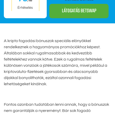
/100
Értékelés
LÁTOGATÁS BETSWAP
A kripto fogadási bónuszok speciális előnyökkel
rendelkeznek a hagyományos promóciókhoz képest.
Általában sokkal rugalmasabbak és kedvezőbb
feltételekhez vannak kötve. Ezek a rugalmas feltételek
különösen vonzóak a játékosok számára, mivel például a
kriptovaluta-fizetések gyorsabban és alacsonyabb
díjakkal bonyolíthatók, ezáltal azonnali fogadási
lehetőségeket kínálnak.
Fontos azonban tudatában lenni annak, hogy a bónuszok
nem garantálják a nyereményt. Bár sok fogadó