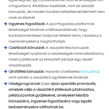
egyenleghez, így a játékosoknak több lehetőségük van
a fogadásra. Általában kisebbek, mint az üdvözlő
bónuszok, de minden további befizetésnél elérhető nem
csak az elsőnél.
Ingyenes fogadások:
A sportfogadási platformok
lehetőséget kínálnak a felhasználóknak, hogy
kockázatmentesen tudjanak téteket tenni, ráadásul a
nyereményeket is megtarthatják.
Cashback bónuszok:
A visszatérítési bónuszok
lehetőséget nyújtanak a veszteségek minimalizálására,
mivel a játékosok az elvesztett pénzük egy részét
visszakapják.
Újratöltési bónuszok:
Hasonló a befizetési
bónuszhoz
,
amit szintén a visszatérő ügyfeleknek kínálnak.
Hűségprogramok:
Ezek
olyan speciális promóciók,
amelyek célja a visszatérő játékosok jutalmazása,
például pontok gyűjtésével, amelyeket később
bónuszokra, ingyenes fogadásokra vagy egyéb
kedvezményekre válthatnak be.