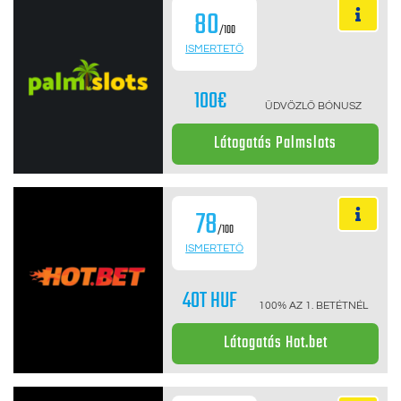
80
/100
ISMERTETŐ
100€
ÜDVÖZLŐ BÓNUSZ
Látogatás Palmslots
78
/100
ISMERTETŐ
40T HUF
100% AZ 1. BETÉTNÉL
Látogatás Hot.bet