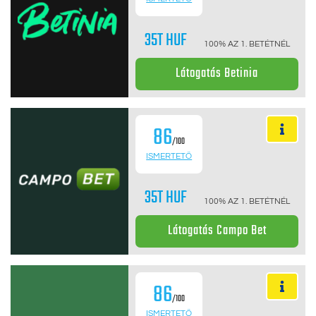
35T HUF
100% AZ 1. BETÉTNÉL
Látogatás Betinia
86
/100
ISMERTETŐ
35T HUF
100% AZ 1. BETÉTNÉL
Látogatás Campo Bet
86
/100
ISMERTETŐ