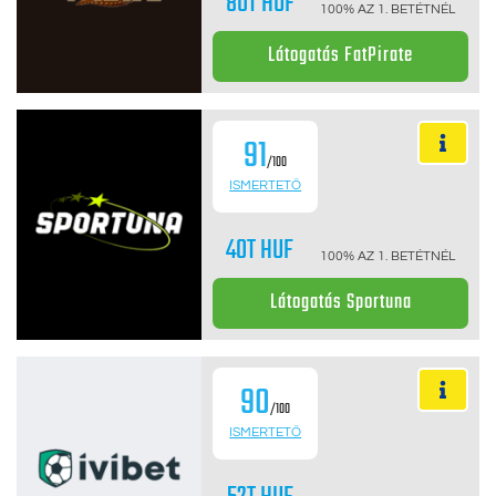
80T HUF
100% AZ 1. BETÉTNÉL
Látogatás FatPirate
91
/100
ISMERTETŐ
40T HUF
100% AZ 1. BETÉTNÉL
Látogatás Sportuna
90
/100
ISMERTETŐ