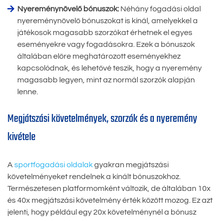
Nyereménynövelő bónuszok:
Néhány fogadási oldal
nyereménynövelő bónuszokat is kínál, amelyekkel a
játékosok magasabb szorzókat érhetnek el egyes
eseményekre vagy fogadásokra. Ezek a bónuszok
általában előre meghatározott eseményekhez
kapcsolódnak, és lehetővé teszik, hogy a nyeremény
magasabb legyen, mint az normál szorzók alapján
lenne.
Megjátszási követelmények, szorzók és a nyeremény
kivétele
A
sportfogadási oldalak
gyakran megjátszási
követelményeket rendelnek a kínált bónuszokhoz.
Természetesen platformomként változik, de általában 10x
és 40x megjátszási követelmény érték között mozog. Ez azt
jelenti, hogy például egy 20x követelménynél a bónusz