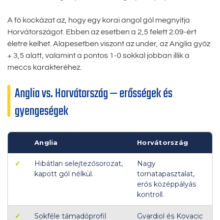
A fő kockázat az, hogy egy korai angol gól megnyitja
Horvátországot. Ebben az esetben a 2,5 felett 2.09-ért
életre kelhet. Alapesetben viszont az under, az Anglia győz
+ 3,5 alatt, valamint a pontos 1-0 sokkal jobban illik a
meccs karakteréhez.
Anglia vs. Horvátország — erősségek és
gyengeségek
Anglia
Horvátország
✓
Hibátlan selejtezősorozat,
Nagy
kapott gól nélkül.
tornatapasztalat,
erős középpályás
kontroll.
✓
Sokféle támadóprofil
Gvardiol és Kovacic