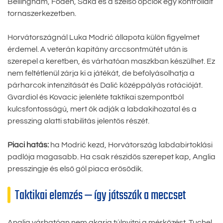
Bellingham, Foden, Saka és a szélső opciók egy kontrollált
tornaszerkezetben.
Horvátországnál Luka Modrić állapota külön figyelmet
érdemel. A veterán kapitány arccsontműtét után is
szerepel a keretben, és várhatóan maszkban készülhet. Ez
nem feltétlenül zárja ki a játékát, de befolyásolhatja a
párharcok intenzitását és Dalić középpályás rotációját.
Gvardiol és Kovacic jelenléte taktikai szempontból
kulcsfontosságú, mert ők adják a labdakihozatal és a
presszing alatti stabilitás jelentős részét.
Piaci hatás:
ha Modrić kezd, Horvátország labdabirtoklási
padlója magasabb. Ha csak részidős szerepet kap, Anglia
presszingje és első gól piaca erősödik.
Taktikai elemzés — így játsszák a meccset
Anglia várhatóan nem akarja túlnyitni a mérkőzést. Tuchel