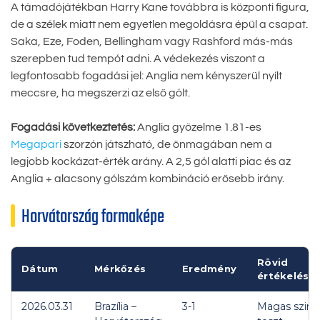
A támadójátékban Harry Kane továbbra is központi figura,
de a szélek miatt nem egyetlen megoldásra épül a csapat.
Saka, Eze, Foden, Bellingham vagy Rashford más-más
szerepben tud tempót adni. A védekezés viszont a
legfontosabb fogadási jel: Anglia nem kényszerül nyílt
meccsre, ha megszerzi az első gólt.
Fogadási következtetés:
Anglia győzelme 1.81-es
Megapari
szorzón játszható, de önmagában nem a
legjobb kockázat-érték arány. A 2,5 gól alatti piac és az
Anglia + alacsony gólszám kombináció erősebb irány.
Horvátország formaképe
Rövid
Dátum
Mérkőzés
Eredmény
értékelés
2026.03.31
Brazília –
3-1
Magas szint