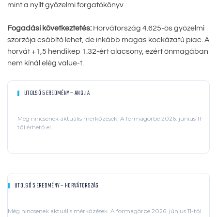
mint a nyílt győzelmi forgatókönyv.
Fogadási következtetés:
Horvátország 4.625-ös győzelmi
szorzója csábító lehet, de inkább magas kockázatú piac. A
horvát +1,5 hendikep 1.32-ért alacsony, ezért önmagában
nem kínál elég value-t.
UTOLSÓ 5 EREDMÉNY – ANGLIA
Még nincsenek aktuális mérkőzések. A formagörbe 2026. június 11-
től érhető el.
UTOLSÓ 5 EREDMÉNY – HORVÁTORSZÁG
Még nincsenek aktuális mérkőzések. A formagörbe 2026. június 11-től