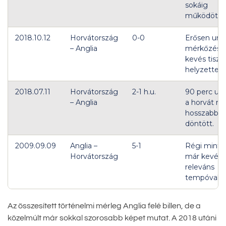
sokáig
működött.
2018.10.12
Horvátország
0-0
Erősen und
– Anglia
mérkőzés,
kevés tiszt
helyzettel.
2018.07.11
Horvátország
2-1 h.u.
90 perc után
– Anglia
a horvát rut
hosszabbít
döntött.
2009.09.09
Anglia –
5-1
Régi minta
Horvátország
már kevés
releváns
tempóval.
Az összesített történelmi mérleg Anglia felé billen, de a
közelmúlt már sokkal szorosabb képet mutat. A 2018 utáni