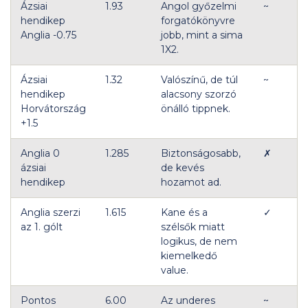
Ázsiai
1.93
Angol győzelmi
~
hendikep
forgatókönyvre
Anglia -0.75
jobb, mint a sima
1X2.
Ázsiai
1.32
Valószínű, de túl
~
hendikep
alacsony szorzó
Horvátország
önálló tippnek.
+1.5
Anglia 0
1.285
Biztonságosabb,
✗
ázsiai
de kevés
hendikep
hozamot ad.
Anglia szerzi
1.615
Kane és a
✓
az 1. gólt
szélsők miatt
logikus, de nem
kiemelkedő
value.
Pontos
6.00
Az underes
~