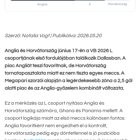
Anglia
X
Horvátország
Szerző: Natalia Vogt | Publikálva: 2026.05.20
Anglia és Horvátország június 17-én a VB 2026 L
csoportjának első fordulójában találkozik Dallasban. A
piac Angliát teszi favoritnak, de Horvátország
tornatapasztalata miatt ez nem tiszta egyes meccs. A
Megapari szorzói alapján a legérdekesebb zóna a 2,5 gól
alatti piac és az Anglia-győzelem kombinált változata.
Ez a mérkőzés az L csoport nyitása Anglia és
Horvátország számára, Ghana és Panama mellett. A
csoport logikája miatt az első meccs különösen fontos:
Anglia favoritként nem engedheti el a kontrollt,
Horvátország pedig egy döntetlennel is jó pozícióba