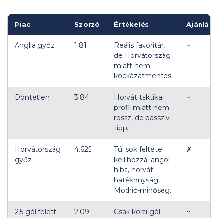
Piac
Szorzó
Értékelés
Ajánlás
Anglia győz
1.81
Reális favoritár,
~
de Horvátország
miatt nem
kockázatmentes.
Döntetlen
3.84
Horvát taktikai
~
profil miatt nem
rossz, de passzív
tipp.
Horvátország
4.625
Túl sok feltétel
✗
győz
kell hozzá: angol
hiba, horvát
hatékonyság,
Modrić-minőség.
2,5 gól felett
2.09
Csak korai gól
~