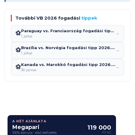
További VB 2026 fogadási
tippek
Paraguay vs. Franciaország fogadási tipp 2026.07.04.: predikció, szorzók és elemzés
⚽
→
1. július
Brazília vs. Norvégia fogadási tipp 2026.07.05.: predikció, szorzók és elemzés
⚽
→
1. július
Kanada vs. Marokkó fogadási tipp 2026.07.04.: predikció, szorzók és elemzés
⚽
→
30. június
A HÉT AJÁNLATA
Megapari
119 000
100% bónusz · első befizetés
FT-IG