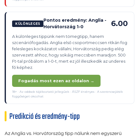
Pontos eredmény: Anglia -
6.00
KÜLÖNLEGES
Horvátország 1-0
A különleges tippünk nem tömegtipp, hanem
szcenáriófogadás. Anglia első csoportmeccsen ritkán fog
felesleges kockázatot vállalni, Horvátország pedig elég
szervezett ahhoz, hogy sokáig meccsben maradjon. 500
Ft-tal próbálom a 1-0-t, mert ez jól illeszkedik az underes
fő képhez.
Fogadás most ezen az oldalon →
18+ · Az oddsok tájékoztató jellegűek · ÁSZF érvényes · A szerencsejáték
függőséget okozhat
Predikció és eredmény-tipp
Az Anglia vs. Horvátország tipp nálunk nem egyszerű