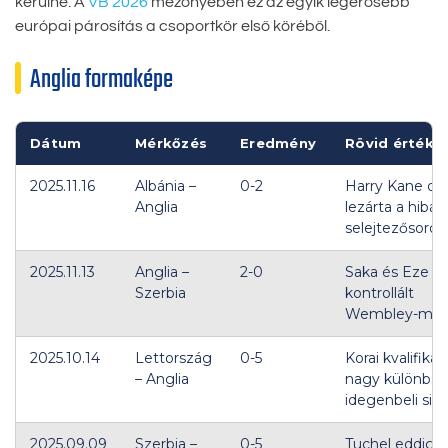
kerülne. A
VB 2026
mezőnyében ez az egyik legerősebb
európai párosítás a csoportkör első köréből.
Anglia formaképe
Dátum
Mérkőzés
Eredmény
Rövid értéke
2025.11.16
Albánia –
0-2
Harry Kane dup
Anglia
lezárta a hibát
selejtezősoroz
2025.11.13
Anglia –
2-0
Saka és Eze gó
Szerbia
kontrollált
Wembley-mec
2025.10.14
Lettország
0-5
Korai kvalifikác
– Anglia
nagy különbs
idegenbeli sike
2025.09.09
Szerbia –
0-5
Tuchel eddigi