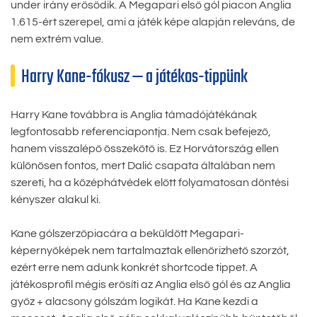
under irány erősödik. A Megapari első gól piacon Anglia
1.615-ért szerepel, ami a játék képe alapján releváns, de
nem extrém value.
Harry Kane-fókusz — a játékos-tippünk
Harry Kane továbbra is Anglia támadójátékának
legfontosabb referenciapontja. Nem csak befejező,
hanem visszalépő összekötő is. Ez Horvátország ellen
különösen fontos, mert Dalić csapata általában nem
szereti, ha a középhátvédek előtt folyamatosan döntési
kényszer alakul ki.
Kane gólszerzőpiacára a beküldött Megapari-
képernyőképek nem tartalmaztak ellenőrizhető szorzót,
ezért erre nem adunk konkrét shortcode tippet. A
játékosprofil mégis erősíti az Anglia első gól és az Anglia
győz + alacsony gólszám logikát. Ha Kane kezdi a