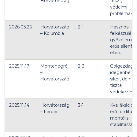
Horvátország
teszt,
védelmi
problémákka
2026.03.26
Horvátország
2-1
Hasznos
– Kolumbia
felkészülési
győzelem
erős ellenfél
ellen.
2025.11.17
Montenegró
2-3
Gólgazdag
–
idegenbeli
Horvátország
siker, de ne
tiszta
védekezésse
2025.11.14
Horvátország
3-1
Kvalifikációt
– Feröer
érő fordítás,
mentális
stabilitással.