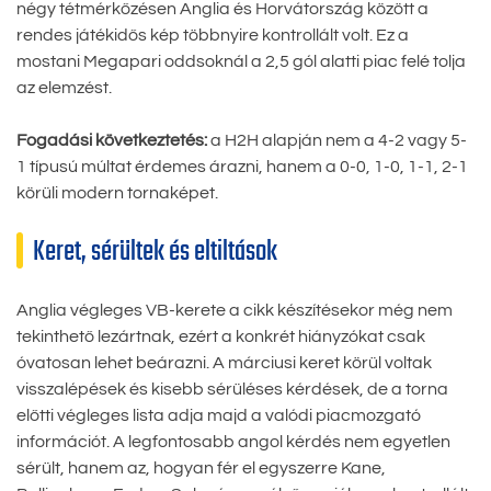
négy tétmérkőzésen Anglia és Horvátország között a
rendes játékidős kép többnyire kontrollált volt. Ez a
mostani Megapari oddsoknál a 2,5 gól alatti piac felé tolja
az elemzést.
Fogadási következtetés:
a H2H alapján nem a 4-2 vagy 5-
1 típusú múltat érdemes árazni, hanem a 0-0, 1-0, 1-1, 2-1
körüli modern tornaképet.
Keret, sérültek és eltiltások
Anglia végleges VB-kerete a cikk készítésekor még nem
tekinthető lezártnak, ezért a konkrét hiányzókat csak
óvatosan lehet beárazni. A márciusi keret körül voltak
visszalépések és kisebb sérüléses kérdések, de a torna
előtti végleges lista adja majd a valódi piacmozgató
információt. A legfontosabb angol kérdés nem egyetlen
sérült, hanem az, hogyan fér el egyszerre Kane,