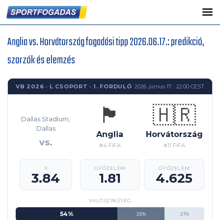
Anglia vs. Horvátország fogadási tipp 2026.06.17.: predikció,
szorzók és elemzés
VB 2026 · L CSOPORT · 1. FORDULÓ
2026. június 17. · 22:00 CEST
🏴󠁧󠁢󠁥󠁮󠁧󠁿
🇭🇷
Dallas Stadium,
Dallas
Anglia
Horvátország
vs.
#4 FIFA
#11 FIFA
X
GYŐZELEM
GYŐZELEM
3.84
1.81
4.625
VALÓSZÍNŰSÉG
54%
25%
21%