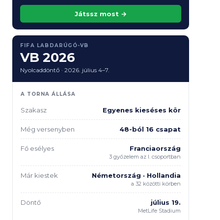
Játssz most →
FIFA LABDARÚGÓ-VB
VB 2026
Nyolcaddöntő · 2026. július 4–7.
A TORNA ÁLLÁSA
Szakasz
Egyenes kieséses kör
Még versenyben
48-ból 16 csapat
Fő esélyes
Franciaország
3 győzelem az I. csoportban
Már kiestek
Németország · Hollandia
a 32 közötti körben
Döntő
július 19.
MetLife Stadium