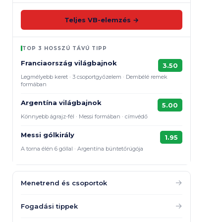
Teljes VB-elemzés →
TOP 3 HOSSZÚ TÁVÚ TIPP
Franciaország világbajnok
3.50
Legmélyebb keret · 3 csoportgyőzelem · Dembélé remek
formában
Argentína világbajnok
5.00
Könnyebb ágrajz-fél · Messi formában · címvédő
Messi gólkirály
1.95
A torna élén 6 góllal · Argentína büntetőrúgója
→
Menetrend és csoportok
→
Fogadási tippek