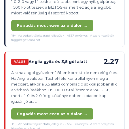
1-0, 2-0 vagy 1-1 sokkal reálisabb, mint egy nyílt gólpárbaj.
1.500 Ft-ot teszek a BIZTOS-ra, mert ez adja a legjobb
mixet valószínűség és szorzó között.
Fogadás most ezen az oldalon →
18+ · Az oddsok tájékoztató jellegűek · ÁSZF érvényes · A szerencsejáték
függőséget okozhat
2.27
Anglia győz és 3,5 gól alatt
VALUE
A sima angol győzelem 1.81-en korrekt, de nem elég éles.
Ha Anglia valóban Tuchel-féle kontrollal nyeri meg a
meccset, akkor a 3,5 alatti kombináció sokkal jobban illik
a várható játékhoz. Én 1.000 Ft-tal játszom a VALUE-t,
mert a 1-0 és 2-0 forgatókönyv ebben a piacon kap
igazán jó árat.
Fogadás most ezen az oldalon →
18+ · Az oddsok tájékoztató jellegűek · ÁSZF érvényes · A szerencsejáték
függőséget okozhat