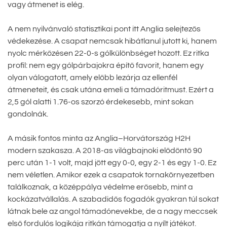
vagy átmenet is elég.
A nem nyilvánvaló statisztikai pont itt Anglia selejtezős
védekezése. A csapat nemcsak hibátlanul jutott ki, hanem
nyolc mérkőzésen 22-0-s gólkülönbséget hozott. Ez ritka
profil: nem egy gólpárbajokra építő favorit, hanem egy
olyan válogatott, amely előbb lezárja az ellenfél
átmeneteit, és csak utána emeli a támadóritmust. Ezért a
2,5 gól alatti 1.76-os szorzó érdekesebb, mint sokan
gondolnák.
A másik fontos minta az Anglia–Horvátország H2H
modern szakasza. A 2018-as világbajnoki elődöntő 90
perc után 1-1 volt, majd jött egy 0-0, egy 2-1 és egy 1-0. Ez
nem véletlen. Amikor ezek a csapatok tornakörnyezetben
találkoznak, a középpálya védelme erősebb, mint a
kockázatvállalás. A szabadidős fogadók gyakran túl sokat
látnak bele az angol támadónevekbe, de a nagy meccsek
első fordulós logikája ritkán támogatja a nyílt játékot.