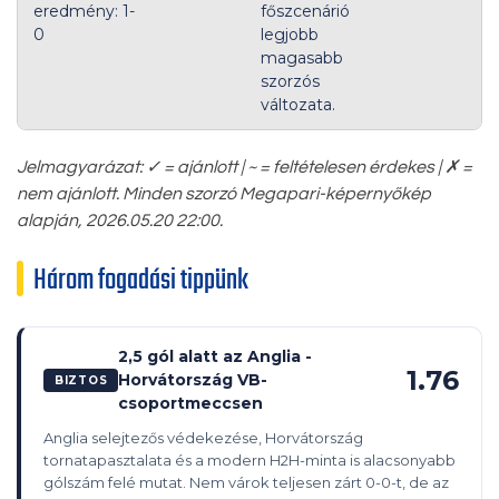
eredmény: 1-
főszcenárió
0
legjobb
magasabb
szorzós
változata.
Jelmagyarázat: ✓ = ajánlott | ~ = feltételesen érdekes | ✗ =
nem ajánlott. Minden szorzó Megapari-képernyőkép
alapján, 2026.05.20 22:00.
Három fogadási tippünk
2,5 gól alatt az Anglia -
1.76
Horvátország VB-
BIZTOS
csoportmeccsen
Anglia selejtezős védekezése, Horvátország
tornatapasztalata és a modern H2H-minta is alacsonyabb
gólszám felé mutat. Nem várok teljesen zárt 0-0-t, de az