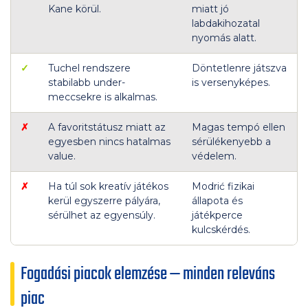
Kane körül.
miatt jó
labdakihozatal
nyomás alatt.
✓
Tuchel rendszere
Döntetlenre játszva
stabilabb under-
is versenyképes.
meccsekre is alkalmas.
✗
A favoritstátusz miatt az
Magas tempó ellen
egyesben nincs hatalmas
sérülékenyebb a
value.
védelem.
✗
Ha túl sok kreatív játékos
Modrić fizikai
kerül egyszerre pályára,
állapota és
sérülhet az egyensúly.
játékperce
kulcskérdés.
Fogadási piacok elemzése — minden releváns
piac