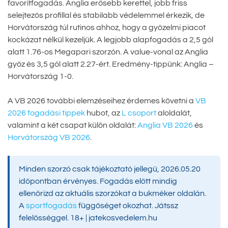
favoritfogadás. Anglia erősebb kerettel, jobb friss
selejtezős profillal és stabilabb védelemmel érkezik, de
Horvátország túl rutinos ahhoz, hogy a győzelmi piacot
kockázat nélkül kezeljük. A legjobb alapfogadás a 2,5 gól
alatt 1.76-os Megapari szorzón. A value-vonal az Anglia
győz és 3,5 gól alatt 2.27-ért. Eredmény-tippünk: Anglia –
Horvátország 1-0.
A VB 2026 további elemzéseihez érdemes követni a
VB
2026 fogadási tippek
hubot, az
L csoport
aloldalát,
valamint a két csapat külön oldalát:
Anglia VB 2026
és
Horvátország VB 2026
.
Minden szorzó csak tájékoztató jellegű, 2026.05.20
időpontban érvényes. Fogadás előtt mindig
ellenőrizd az aktuális szorzókat a bukméker oldalán.
A
sportfogadás
függőséget okozhat. Játssz
felelősséggel. 18+ | jatekosvedelem.hu