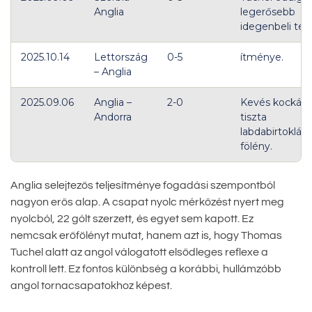
Anglia
legerősebb
idegenbeli telj
2025.10.14
Lettország
0-5
ítménye.
– Anglia
2025.09.06
Anglia –
2-0
Kevés kockáza
Andorra
tiszta
labdabirtoklási
fölény.
Anglia selejtezős teljesítménye fogadási szempontból
nagyon erős alap. A csapat nyolc mérkőzést nyert meg
nyolcból, 22 gólt szerzett, és egyet sem kapott. Ez
nemcsak erőfölényt mutat, hanem azt is, hogy Thomas
Tuchel alatt az angol válogatott elsődleges reflexe a
kontroll lett. Ez fontos különbség a korábbi, hullámzóbb
angol tornacsapatokhoz képest.