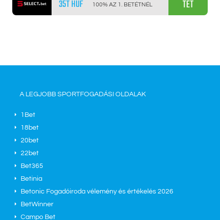
TÉT
35T HUF
100% AZ 1. BETÉTNÉL
A LEGJOBB SPORTFOGADÁSI OLDALAK
1Bet
18bet
20bet
22bet
Bet365
Betinia
Betonic Fogadóiroda vélemény és értékelés 2026
BetWinner
Campo Bet