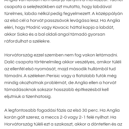
csapata a selejtezőkben azt mutatta, hogy labdával
türelmes, labda nélkül pedig fegyelmezett. A középpályán
az első cél a horvát passzsávok levágása lesz. Ha Anglia
eléri, hogy Modrić vagy Kovacic háttal kapja a labdát,
akkor Saka és a bal oldali angol támadó gyorsan
ráfordulhat a szélekre.
Horvátország ezzel szemben nem fog vakon letámadni.
Dalić csapata történelmileg akkor veszélyes, amikor túléli
az ellenfél első nyomását, majd második hullámból tud
támadni. A széleken Perisic vagy a fiatalabb futók még
mindig okozhatnak problémát, de Anglia ellen a horvát
támadásoknak sokszor hosszabb építkezésből kell
eljutniuk a tizenhatosig.
A legfontosabb fogadási fázis az első 30 perc. Ha Anglia
korán gólt szerez, a meccs 2-0 vagy 2-1 felé nyílhat. Ha
Horvátország túléli ezt a szakaszt, akkor a döntetlen és az