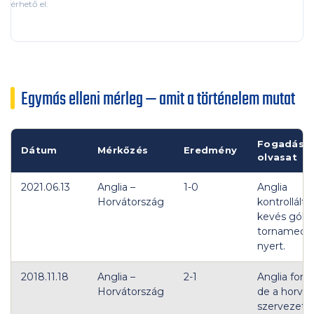
érhető el.
Egymás elleni mérleg — amit a történelem mutat
Fogadási
Dátum
Mérkőzés
Eredmény
olvasat
2021.06.13
Anglia –
1-0
Anglia
Horvátország
kontrollált,
kevés gólo
tornamecc
nyert.
2018.11.18
Anglia –
2-1
Anglia fordí
Horvátország
de a horvát
szervezett