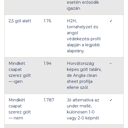
esetén erősödik
igazán.
2,5 gól alatt
1.76
H2H,
✓
tornahelyzet és
angol
védekezési profil
alapján a legjobb
alapirány.
Mindkét
1.94
Horvátország
~
csapat
képes gólt találni,
szerez gólt
de Anglia clean
— igen
sheet profilja
ellene szól.
Mindkét
1.787
Jó alternatíva az
✓
csapat
under mellé,
szerez gólt
különösen 1-0
— nem
vagy 2-0 képnél.