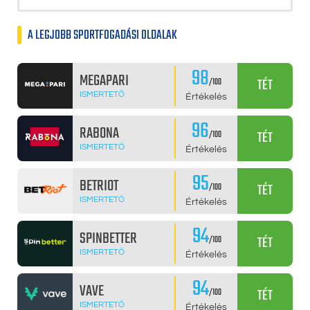
A LEGJOBB SPORTFOGADÁSI OLDALAK
98
MEGAPARI
TÉT
/100
ISMERTETŐ
Értékelés
96
RABONA
TÉT
/100
ISMERTETŐ
Értékelés
95
BETRIOT
TÉT
/100
ISMERTETŐ
Értékelés
94
SPINBETTER
TÉT
/100
ISMERTETŐ
Értékelés
94
VAVE
TÉT
/100
ISMERTETŐ
Értékelés