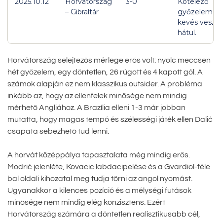
2025.10.12
Horvátország
3-0
Kötelező
– Gibraltár
győzelem,
kevés veszé
hátul.
Horvátország selejtezős mérlege erős volt: nyolc meccsen
hét győzelem, egy döntetlen, 26 rúgott és 4 kapott gól. A
számok alapján ez nem klasszikus outsider. A probléma
inkább az, hogy az ellenfelek minősége nem mindig
mérhető Angliához. A Brazília elleni 1-3 már jobban
mutatta, hogy magas tempó és szélességi játék ellen Dalić
csapata sebezhető tud lenni.
A horvát középpálya tapasztalata még mindig erős.
Modrić jelenléte, Kovacic labdacipelése és a Gvardiol-féle
bal oldali kihozatal meg tudja törni az angol nyomást.
Ugyanakkor a kilences pozíció és a mélységi futások
minősége nem mindig elég konzisztens. Ezért
Horvátország számára a döntetlen realisztikusabb cél,