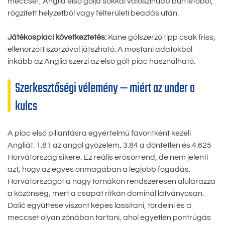
meccset, Anglia első gólja sokkal valószínűbb büntetőből,
rögzített helyzetből vagy félterületi beadás után.
Játékospiaci következtetés:
Kane gólszerző tipp csak friss,
ellenőrzött szorzóval játszható. A mostani adatokból
inkább az Anglia szerzi az első gólt piac használható.
Szerkesztőségi vélemény — miért az under a
kulcs
A piac első pillantásra egyértelmű favoritként kezeli
Angliát: 1.81 az angol győzelem, 3.84 a döntetlen és 4.625
Horvátország sikere. Ez reális erősorrend, de nem jelenti
azt, hogy az egyes önmagában a legjobb fogadás.
Horvátországot a nagy tornákon rendszeresen alulárazza
a közönség, mert a csapat ritkán dominál látványosan.
Dalić együttese viszont képes lassítani, tördelni és a
meccset olyan zónában tartani, ahol egyetlen pontrúgás