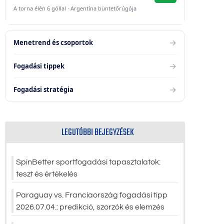
A torna élén 6 góllal · Argentína büntetőrúgója
→
Menetrend és csoportok
→
Fogadási tippek
→
Fogadási stratégia
LEGUTÓBBI BEJEGYZÉSEK
SpinBetter sportfogadási tapasztalatok:
teszt és értékelés
Paraguay vs. Franciaország fogadási tipp
2026.07.04.: predikció, szorzók és elemzés