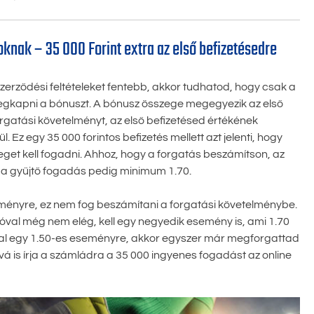
oknak – 35 000 Forint extra az első befizetésedre
zerződési feltételeket fentebb, akkor tudhatod, hogy csak a
megkapni a bónuszt. A bónusz összege megegyezik az első
orgatási követelményt, az első befizetésed értékének
Ez egy 35 000 forintos befizetés mellett azt jelenti, hogy
get kell fogadni. Ahhoz, hogy a forgatás beszámítson, az
, a gyűjtő fogadás pedig minimum 1.70.
eményre, ez nem fog beszámítani a forgatási követelménybe.
óval még nem elég, kell egy negyedik esemény is, ami 1.70
nttal egy 1.50-es eseményre, akkor egyszer már megforgattad
á is írja a számládra a 35 000 ingyenes fogadást az online