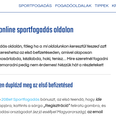
SPORTFOGADÁS
FOGADÓOLDALAK
TIPPEK
K
online sportfogadás oldalon
adás oldalán, főleg ha a
mi oldalunkon keresztül teszed azt
!
 kereshetsz az első befizetéseden, amivel alaposan
osárlabda, kézilabda, hoki, tenisz… Mire szeretnél fogadni
 lemaradni pedig nem érdemes! Nézzük hát a részleteket!
en duplázd meg az első befizetésed
ó
20Bet
Sportfogadás
bónuszt, az első teendő, hogy
ide
apjára, kattints a sárga
„Regisztráció”
feliratú gombra, és
kodási országodat
(ez jó eséllyel Magyarország)
,
az email