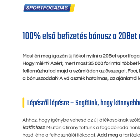
100% első befizetés bónusz a 20Bet 
Most éri meg igazán új fiókot nyitni a 20Bet sportfog
Hogy miért? Azért, mert most 35 000 forinttal többet
feltornázhatod majd a számládon az összeget. Foci, k
a bónuszoddal? A választék hatalmas, az ajánlatról
Lépésről lépésre – Segítünk, hogy könnyebb
Ahhoz, hogy igénybe vehesd az új játékosoknak szól
kattintasz
. Miután átirányítottunk a fogadóiroda honl
hozd létre a felhasználói fiókodat.
Add meg
a tartóz