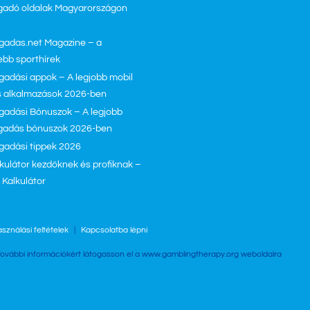
gadó oldalak Magyarországon
gadas.net Magazine – a
sebb sporthírek
gadási appok – A legjobb mobil
 alkalmazások 2026-ben
gadási Bónuszok – A legjobb
ogadás bónuszok 2026-ben
gadási tippek 2026
lkulátor kezdőknek és profiknak –
 Kalkulátor
sználási feltételek
|
Kapcsolatba lépni
További információkért látogasson el a www.gamblingtherapy.org weboldalra