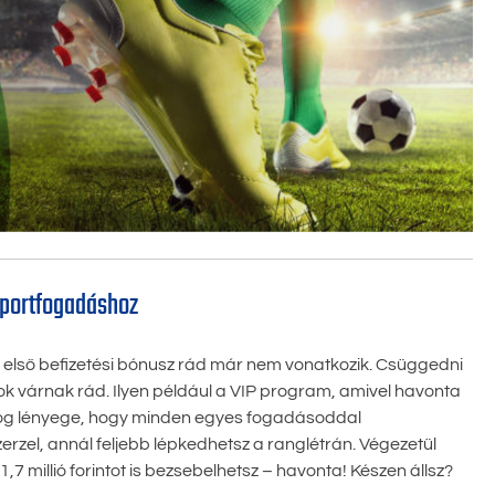
sportfogadáshoz
z első befizetési bónusz rád már nem vonatkozik. Csüggedni
k várnak rád. Ilyen például a VIP program, amivel havonta
 dolog lényege, hogy minden egyes fogadásoddal
erzel, annál feljebb lépkedhetsz a ranglétrán. Végezetül
,7 millió forintot is bezsebelhetsz – havonta! Készen állsz?