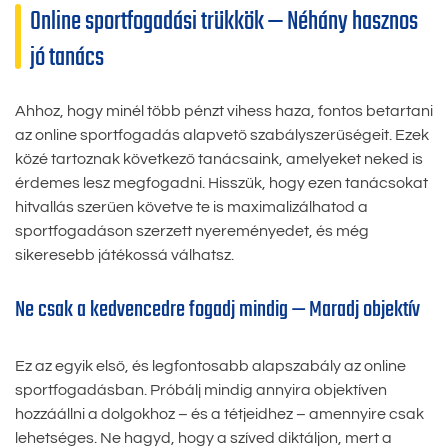
Online sportfogadási trükkök — Néhány hasznos
jó tanács
Ahhoz, hogy minél több pénzt vihess haza, fontos betartani
az online sportfogadás alapvető szabályszerűségeit. Ezek
közé tartoznak következő tanácsaink, amelyeket neked is
érdemes lesz megfogadni. Hisszük, hogy ezen tanácsokat
hitvallás szerűen követve te is maximalizálhatod a
sportfogadáson szerzett nyereményedet, és még
sikeresebb játékossá válhatsz.
Ne csak a kedvencedre fogadj mindig — Maradj objektív
Ez az egyik első, és legfontosabb alapszabály az online
sportfogadásban. Próbálj mindig annyira objektíven
hozzáállni a dolgokhoz – és a tétjeidhez – amennyire csak
lehetséges. Ne hagyd, hogy a szíved diktáljon, mert a