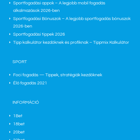
Sportfogadási appok – A legjobb mobil fogadás
alkalmazások 2026-ben
Sportfogadási Bónuszok – A legjobb sportfogadás bónuszok
2026-ben
Sportfogadási tippek 2026
Tipp kalkulátor kezdőknek és profiknak – Tippmix Kalkulátor
SPORT
Foci fogadás — Tippek, stratégiák kezdőknek
Élő fogadás
2021
INFORMÁCIÓ
1Bet
18bet
20bet