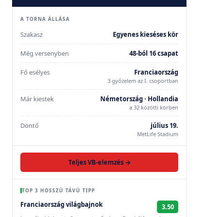
A TORNA ÁLLÁSA
Szakasz
Egyenes kieséses kör
Még versenyben
48-ból 16 csapat
Fő esélyes
Franciaország
3 győzelem az I. csoportban
Már kiestek
Németország · Hollandia
a 32 közötti körben
Döntő
július 19.
MetLife Stadium
Teljes VB-elemzés →
TOP 3 HOSSZÚ TÁVÚ TIPP
Franciaország világbajnok
3.50