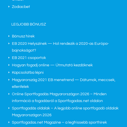
Zodiacbet
LEGJOBB BÓNUSZ
Bónusz hírek
EB 2020 Helyszínek — Hol rendezik a 2020-as Európa-
bajnokságot?
EB 2021 csoportok
Hogyan fogadj online — Útmutató kezdőknek
Kapcsolatba lépni
Magyarország 2021 EB menetrend — Dátumok, meccsek,
ellenfelek
Online Sportfogadás Magyarországon 2026 – Minden
információ a fogadásról a Sportfogadas.net oldalon
Sportfogadás oldalak – A legjobb online sportfogadó oldalak
Magyarországon 2026
Sportfogadas.net Magazine – a legfrissebb sporthírek