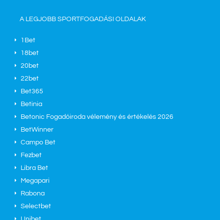
A LEGJOBB SPORTFOGADÁSI OLDALAK
1Bet
18bet
20bet
22bet
Bet365
Betinia
Betonic Fogadóiroda vélemény és értékelés 2026
BetWinner
Campo Bet
Fezbet
Libra Bet
Megapari
Rabona
Selectbet
Unibet