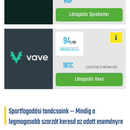
HUF
Látogatás Spinbetter
94
/100
ISMERTETŐ
1BTC
ÜDVÖZLŐ BÓNUSZ
Látogatás Vave
Sportfogadási tanácsaink — Mindig a
legmagasabb szorzót keresd az adott eseményre