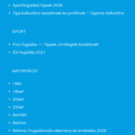
Sportfogadási tippek 2026
Tipp kalkulátor kezdőknek és profiknak – Tippmix Kalkulátor
SPORT
Foci fogadás — Tippek, stratégiák kezdőknek
Élő fogadás
2021
INFORMÁCIÓ
1Bet
18bet
20bet
22bet
Bet365
Betinia
Betonic Fogadóiroda vélemény és értékelés 2026