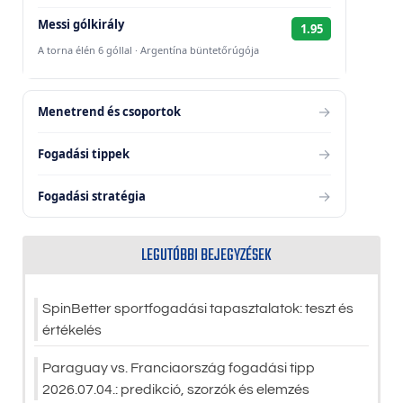
Messi gólkirály
1.95
A torna élén 6 góllal · Argentína büntetőrúgója
→
Menetrend és csoportok
→
Fogadási tippek
→
Fogadási stratégia
LEGUTÓBBI BEJEGYZÉSEK
SpinBetter sportfogadási tapasztalatok: teszt és
értékelés
Paraguay vs. Franciaország fogadási tipp
2026.07.04.: predikció, szorzók és elemzés