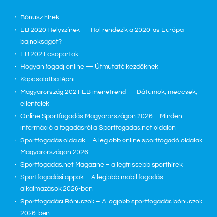
Bónusz hírek
EB 2020 Helyszínek — Hol rendezik a 2020-as Európa-
bajnokságot?
EB 2021 csoportok
Hogyan fogadj online — Útmutató kezdőknek
Kapcsolatba lépni
Magyarország 2021 EB menetrend — Dátumok, meccsek,
ellenfelek
Online Sportfogadás Magyarországon 2026 – Minden
információ a fogadásról a Sportfogadas.net oldalon
Sportfogadás oldalak – A legjobb online sportfogadó oldalak
Magyarországon 2026
Sportfogadas.net Magazine – a legfrissebb sporthírek
Sportfogadási appok – A legjobb mobil fogadás
alkalmazások 2026-ben
Sportfogadási Bónuszok – A legjobb sportfogadás bónuszok
2026-ben