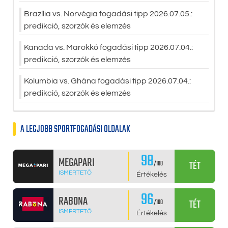
Brazília vs. Norvégia fogadási tipp 2026.07.05.:
predikció, szorzók és elemzés
Kanada vs. Marokkó fogadási tipp 2026.07.04.:
predikció, szorzók és elemzés
Kolumbia vs. Ghána fogadási tipp 2026.07.04.:
predikció, szorzók és elemzés
A LEGJOBB SPORTFOGADÁSI OLDALAK
98
MEGAPARI
TÉT
/100
ISMERTETŐ
Értékelés
96
RABONA
TÉT
/100
ISMERTETŐ
Értékelés