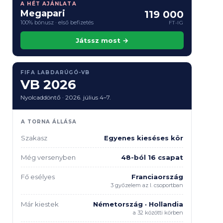
A HÉT AJÁNLATA
Megapari
119 000
100% bónusz · első befizetés
FT-IG
Játssz most →
FIFA LABDARÚGÓ-VB
VB 2026
Nyolcaddöntő · 2026. július 4–7.
A TORNA ÁLLÁSA
Szakasz
Egyenes kieséses kör
Még versenyben
48-ból 16 csapat
Fő esélyes
Franciaország
3 győzelem az I. csoportban
Már kiestek
Németország · Hollandia
a 32 közötti körben