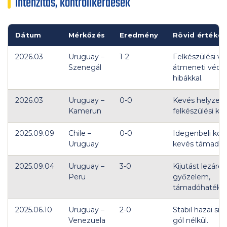
intenzitás, kontrollkérdések
Dátum
Mérkőzés
Eredmény
Rövid értékel
2026.03
Uruguay –
1-2
Felkészülési ve
Szenegál
átmeneti véde
hibákkal.
2026.03
Uruguay –
0-0
Kevés helyzet,
Kamerun
felkészülési kép
2025.09.09
Chile –
0-0
Idegenbeli kont
Uruguay
kevés támadóá
2025.09.04
Uruguay –
3-0
Kijutást lezáró 
Peru
győzelem,
támadóhatékon
2025.06.10
Uruguay –
2-0
Stabil hazai sik
Venezuela
gól nélkül.