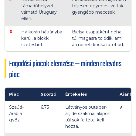
támadóhelyzet
teljesen egyenes, voltak
várható Uruguay
gyengébb meccsek.
ellen.
✗
Ha korán hátrányba
Bielsa-csapatként néha
kerül, a blokk
túl magasra tolódik, ami
széteshet.
átmeneti kockázatot ad.
Fogadási piacok elemzése — minden releváns
piac
Piac
Szorzó
Értékelés
Ajánlá
Szaúd-
6.75
Látványos outsider-
✗
Arábia
ár, de szakmai alapon
győz
túl sok feltétel kell
hozzá.