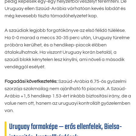
pedig képesek egy-egy helyzetből veszélyt teremteni. De
Uruguay ellen Szaúd-Arábia várhatóan kevés labdát és
még kevesebb tiszta támadóhelyzetet kap.
A szaúdiak legjobb forgatókönyve az első félidő túlélése.
Ha 0-0 marad a meccs 30-35 perc után, Uruguay türelme
próbára kerülhet, és a hendikep-piacok élőben
átalakulhatnak. Ha viszont Uruguay korán betalál, a
szaúdi blokk kénytelen lesz kinyílni, ami növeli a második
vendéggól esélyét.
Fogadási következtetés:
Szaúd-Arábia 6.75-ös győzelmi
szorzója szakmailag nem ajánlható fő piacnak. A Szaúd-
Arábia +1,5 hendikep 1.53-ért inkább biztosítási irány, de a
value nem ott, hanem az uruguayi kontrollált győzelemben
van.
Uruguay formaképe — erős ellenfelek, Bielsa-