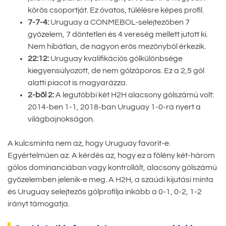
körös csoportját. Ez óvatos, túlélésre képes profil.
7-7-4:
Uruguay a CONMEBOL-selejtezőben 7
győzelem, 7 döntetlen és 4 vereség mellett jutott ki.
Nem hibátlan, de nagyon erős mezőnyből érkezik.
22:12:
Uruguay kvalifikációs gólkülönbsége
kiegyensúlyozott, de nem gólzáporos. Ez a 2,5 gól
alatti piacot is magyarázza.
2-ből 2:
A legutóbbi két H2H alacsony gólszámú volt:
2014-ben 1-1, 2018-ban Uruguay 1-0-ra nyert a
világbajnokságon.
A kulcsminta nem az, hogy Uruguay favorit-e.
Egyértelműen az. A kérdés az, hogy ez a fölény két-három
gólos dominanciában vagy kontrollált, alacsony gólszámú
győzelemben jelenik-e meg. A H2H, a szaúdi kijutási minta
és Uruguay selejtezős gólprofilja inkább a 0-1, 0-2, 1-2
irányt támogatja.