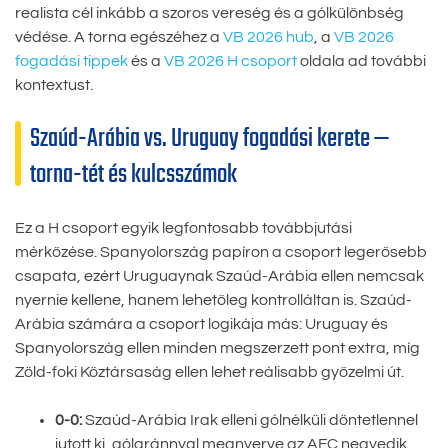
realista cél inkább a szoros vereség és a gólkülönbség
védése. A torna egészéhez a
VB 2026 hub
, a
VB 2026
fogadási tippek
és a
VB 2026 H csoport
oldala ad további
kontextust.
Szaúd-Arábia vs. Uruguay fogadási kerete —
torna-tét és kulcsszámok
Ez a H csoport egyik legfontosabb továbbjutási
mérkőzése. Spanyolország papíron a csoport legerősebb
csapata, ezért Uruguaynak Szaúd-Arábia ellen nemcsak
nyernie kellene, hanem lehetőleg kontrolláltan is. Szaúd-
Arábia számára a csoport logikája más: Uruguay és
Spanyolország ellen minden megszerzett pont extra, míg
Zöld-foki Köztársaság ellen lehet reálisabb győzelmi út.
0-0:
Szaúd-Arábia Irak elleni gólnélküli döntetlennel
jutott ki, gólaránnyal megnyerve az AFC negyedik