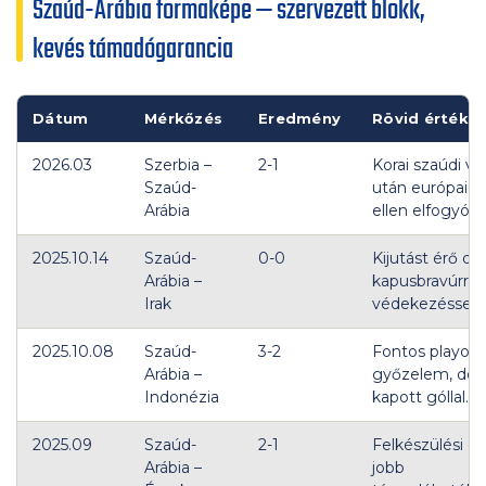
Szaúd-Arábia formaképe — szervezett blokk,
kevés támadógarancia
Dátum
Mérkőzés
Eredmény
Rövid értékel
2026.03
Szerbia –
2-1
Korai szaúdi v
Szaúd-
után európai 
Arábia
ellen elfogyó ko
2025.10.14
Szaúd-
0-0
Kijutást érő dö
Arábia –
kapusbravúrral 
Irak
védekezéssel.
2025.10.08
Szaúd-
3-2
Fontos playoff-
Arábia –
győzelem, de 
Indonézia
kapott góllal.
2025.09
Szaúd-
2-1
Felkészülési g
Arábia –
jobb