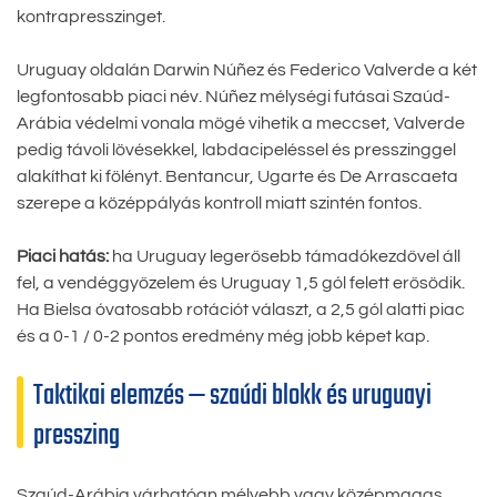
kontrapresszinget.
Uruguay oldalán Darwin Núñez és Federico Valverde a két
legfontosabb piaci név. Núñez mélységi futásai Szaúd-
Arábia védelmi vonala mögé vihetik a meccset, Valverde
pedig távoli lövésekkel, labdacipeléssel és presszinggel
alakíthat ki fölényt. Bentancur, Ugarte és De Arrascaeta
szerepe a középpályás kontroll miatt szintén fontos.
Piaci hatás:
ha Uruguay legerősebb támadókezdővel áll
fel, a vendéggyőzelem és Uruguay 1,5 gól felett erősödik.
Ha Bielsa óvatosabb rotációt választ, a 2,5 gól alatti piac
és a 0-1 / 0-2 pontos eredmény még jobb képet kap.
Taktikai elemzés — szaúdi blokk és uruguayi
presszing
Szaúd-Arábia várhatóan mélyebb vagy középmagas