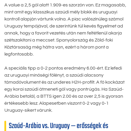
A value a 2,5 gól alatt 1.909-es szorzón van. Ez magasabb,
mint amit egy klasszikus szaúdi mély blokk és uruguayi
kontroll alapján vártunk volna. A piac valószínűleg számol
Uruguay tempójával, de szerintünk túl kevés figyelmet ad
annak, hogy a favorit vezetés után nem feltétlenül akarja
szétszakítani a meccset. Spanyolország és Zöld-foki
Köztársaság még hátra van, ezért a három pont a
legfontosabb.
A speciális tipp a 0-2 pontos eredmény 6.00-ért. Ez lefedi
az uruguayi minőségi fölényt, a szaúdi alacsony
támadóvolument és az underes H2H-profilt. A fő kockázat
egy korai szaúdi átmeneti gól vagy pontrúgás. Ha Szaúd-
Arábia betalál, a BTTS igen 2.00 és az over 2,5 is gyorsan
értékesebb lesz. Alapesetben viszont 0-2 vagy 0-1
Uruguay-sikert várunk.
Szaúd-Arábia vs. Uruguay — erősségek és