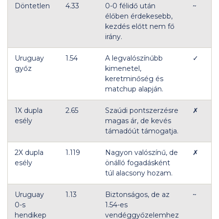
Döntetlen
4.33
0-0 félidő után
~
élőben érdekesebb,
kezdés előtt nem fő
irány.
Uruguay
1.54
A legvalószínűbb
✓
győz
kimenetel,
keretminőség és
matchup alapján.
1X dupla
2.65
Szaúdi pontszerzésre
✗
esély
magas ár, de kevés
támadóút támogatja.
2X dupla
1.119
Nagyon valószínű, de
✗
esély
önálló fogadásként
túl alacsony hozam.
Uruguay
1.13
Biztonságos, de az
~
0-s
1.54-es
hendikep
vendéggyőzelemhez