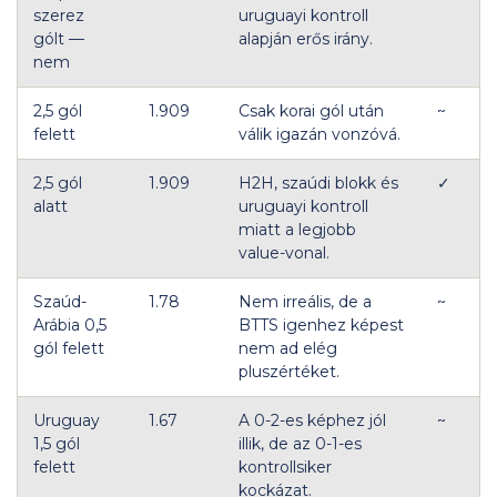
szerez
uruguayi kontroll
gólt —
alapján erős irány.
nem
2,5 gól
1.909
Csak korai gól után
~
felett
válik igazán vonzóvá.
2,5 gól
1.909
H2H, szaúdi blokk és
✓
alatt
uruguayi kontroll
miatt a legjobb
value-vonal.
Szaúd-
1.78
Nem irreális, de a
~
Arábia 0,5
BTTS igenhez képest
gól felett
nem ad elég
pluszértéket.
Uruguay
1.67
A 0-2-es képhez jól
~
1,5 gól
illik, de az 0-1-es
felett
kontrollsiker
kockázat.