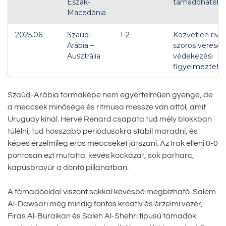
Észak-
támadóhatéko
Macedónia
2025.06
Szaúd-
1-2
Közvetlen riváli
Arábia –
szoros vereség
Ausztrália
védekezési
figyelmeztetés
Szaúd-Arábia formaképe nem egyértelműen gyenge, de
a meccsek minősége és ritmusa messze van attól, amit
Uruguay kínál. Hervé Renard csapata tud mély blokkban
túlélni, tud hosszabb periódusokra stabil maradni, és
képes érzelmileg erős meccseket játszani. Az Irak elleni 0-0
pontosan ezt mutatta: kevés kockázat, sok párharc,
kapusbravúr a döntő pillanatban.
A támadóoldal viszont sokkal kevésbé megbízható. Salem
Al-Dawsari még mindig fontos kreatív és érzelmi vezér,
Firas Al-Buraikan és Saleh Al-Shehri típusú támadók