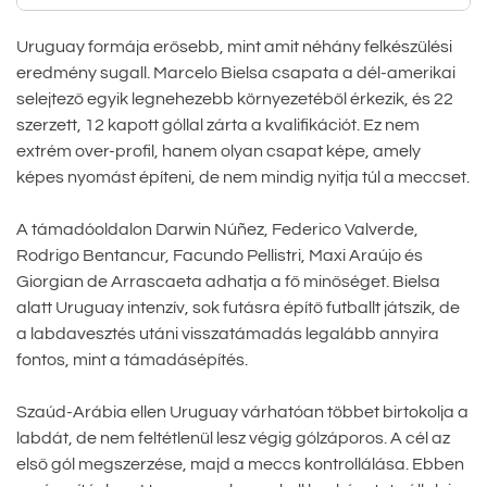
Uruguay formája erősebb, mint amit néhány felkészülési
eredmény sugall. Marcelo Bielsa csapata a dél-amerikai
selejtező egyik legnehezebb környezetéből érkezik, és 22
szerzett, 12 kapott góllal zárta a kvalifikációt. Ez nem
extrém over-profil, hanem olyan csapat képe, amely
képes nyomást építeni, de nem mindig nyitja túl a meccset.
A támadóoldalon Darwin Núñez, Federico Valverde,
Rodrigo Bentancur, Facundo Pellistri, Maxi Araújo és
Giorgian de Arrascaeta adhatja a fő minőséget. Bielsa
alatt Uruguay intenzív, sok futásra építő futballt játszik, de
a labdavesztés utáni visszatámadás legalább annyira
fontos, mint a támadásépítés.
Szaúd-Arábia ellen Uruguay várhatóan többet birtokolja a
labdát, de nem feltétlenül lesz végig gólzáporos. A cél az
első gól megszerzése, majd a meccs kontrollálása. Ebben