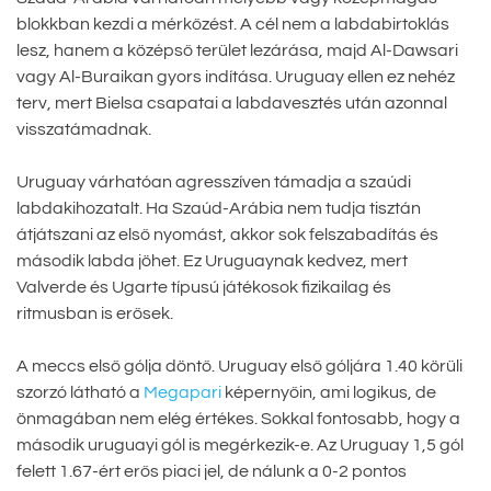
blokkban kezdi a mérkőzést. A cél nem a labdabirtoklás
lesz, hanem a középső terület lezárása, majd Al-Dawsari
vagy Al-Buraikan gyors indítása. Uruguay ellen ez nehéz
terv, mert Bielsa csapatai a labdavesztés után azonnal
visszatámadnak.
Uruguay várhatóan agresszíven támadja a szaúdi
labdakihozatalt. Ha Szaúd-Arábia nem tudja tisztán
átjátszani az első nyomást, akkor sok felszabadítás és
második labda jöhet. Ez Uruguaynak kedvez, mert
Valverde és Ugarte típusú játékosok fizikailag és
ritmusban is erősek.
A meccs első gólja döntő. Uruguay első góljára 1.40 körüli
szorzó látható a
Megapari
képernyőin, ami logikus, de
önmagában nem elég értékes. Sokkal fontosabb, hogy a
második uruguayi gól is megérkezik-e. Az Uruguay 1,5 gól
felett 1.67-ért erős piaci jel, de nálunk a 0-2 pontos