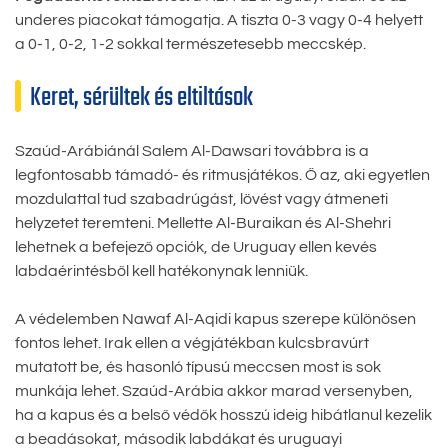
underes piacokat támogatja. A tiszta 0-3 vagy 0-4 helyett
a 0-1, 0-2, 1-2 sokkal természetesebb meccskép.
Keret, sérültek és eltiltások
Szaúd-Arábiánál Salem Al-Dawsari továbbra is a
legfontosabb támadó- és ritmusjátékos. Ő az, aki egyetlen
mozdulattal tud szabadrúgást, lövést vagy átmeneti
helyzetet teremteni. Mellette Al-Buraikan és Al-Shehri
lehetnek a befejező opciók, de Uruguay ellen kevés
labdaérintésből kell hatékonynak lenniük.
A védelemben Nawaf Al-Aqidi kapus szerepe különösen
fontos lehet. Irak ellen a végjátékban kulcsbravúrt
mutatott be, és hasonló típusú meccsen most is sok
munkája lehet. Szaúd-Arábia akkor marad versenyben,
ha a kapus és a belső védők hosszú ideig hibátlanul kezelik
a beadásokat, második labdákat és uruguayi