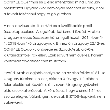
CONMEBOL-ritmus és Bielsa intenzitása mind Uruguay
mellett szól. Ugyanakkor nem olyan meccset várunk, ahol
a favorit feltétlenül négy-öt gólig rohan.
A non-obvious stat itt a H2H és a kvalifikációs profil
összekapcsolása. A legutóbbi két ismert Szaúd-Arábia–
Uruguay meccs összesen három gólt hozott: 2014-ben 1-
1, 2018-ban 1-0 Uruguaynak. Ehhez jön Uruguay 22:12-es
CONMEBOL-gólkülönbsége és Szaúd-Arábia 0-0-s
kijutási döntője Irak ellen. Ezek együtt nem overes, hanem
kontrollált favoritmeccset mutatnak.
Szaúd-Arábia legjobb esélye az, ha az első félidőt túléli. Ha
Uruguay türelmetlen lesz, akkor a 0-0 vagy 1-1 élőben
felértékelődhet. Kezdés előtt viszont Uruguay győzelmi
oldala sokkal erősebb. A kérdés az, hogy a sima 1.54-es
szorzó elég-e. Nálunk igen, de csak BIZTOS-tippként, nem
value-ként.