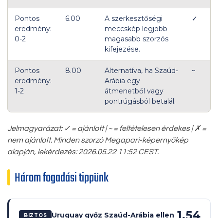
Pontos
6.00
A szerkesztőségi
✓
eredmény:
meccskép legjobb
0-2
magasabb szorzós
kifejezése.
Pontos
8.00
Alternatíva, ha Szaúd-
~
eredmény:
Arábia egy
1-2
átmenetből vagy
pontrúgásból betalál.
Jelmagyarázat: ✓ = ajánlott | ~ = feltételesen érdekes | ✗ =
nem ajánlott. Minden szorzó Megapari-képernyőkép
alapján, lekérdezés: 2026.05.22 11:52 CEST.
Három fogadási tippünk
1.54
Uruguay győz Szaúd-Arábia ellen
BIZTOS