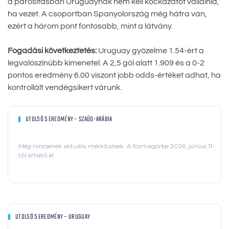
a párosításban Uruguaynak nem kell kockázatot vállalnia,
ha vezet. A csoportban Spanyolország még hátra van,
ezért a három pont fontosabb, mint a látvány.
Fogadási következtetés:
Uruguay győzelme 1.54-ért a
legvalószínűbb kimenetel. A 2,5 gól alatt 1.909 és a 0-2
pontos eredmény 6.00 viszont jobb odds-értéket adhat, ha
kontrollált vendégsikert várunk.
UTOLSÓ 5 EREDMÉNY – SZAÚD-ARÁBIA
Még nincsenek aktuális mérkőzések. A formagörbe 2026. június 11-
től érhető el.
UTOLSÓ 5 EREDMÉNY – URUGUAY