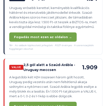
Uruguay erősebb kerettel, keményebb kvalifikációs
háttérrel és intenzívebb játékmodellel érkezik. Szaúd-
Arábia képes szoros meccset játszani, de támadásban
kevés tiszta útja lesz. 1.500 Ft-ot teszek a BIZTOS-ra, mert
a vendégoldal minőségi és taktikai fölénye egyértelmű.
Fogadás most ezen az oldalon →
18+ · Az oddsok tájékoztató jellegűek · ÁSZF érvényes · A szerencsejáték
függőséget okozhat
2,5 gól alatt a Szaúd-Arábia -
1.909
VALUE
Uruguay meccsen
A legutóbbi két H2H összesen három gólt hozott,
Uruguay pedig vezetés után nem feltétlenül akarja
szétnyitni a nyitómeccset. Szaúd-Arábia legjobb esélye a
mély blokk és a lassítás. Én 1.000 Ft-tal játszom a VALUE-t,
mert a 0-1, 0-2 és 1-1 kép is ebbe dolgozik.