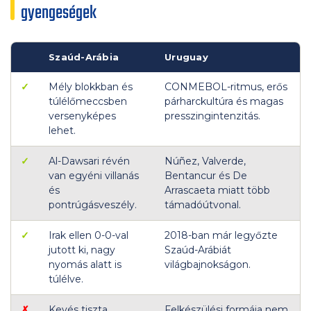
gyengeségek
Szaúd-Arábia
Uruguay
✓
Mély blokkban és
CONMEBOL-ritmus, erős
túlélőmeccsben
párharckultúra és magas
versenyképes
presszingintenzitás.
lehet.
✓
Al-Dawsari révén
Núñez, Valverde,
van egyéni villanás
Bentancur és De
és
Arrascaeta miatt több
pontrúgásveszély.
támadóútvonal.
✓
Irak ellen 0-0-val
2018-ban már legyőzte
jutott ki, nagy
Szaúd-Arábiát
nyomás alatt is
világbajnokságon.
túlélve.
✗
Kevés tiszta
Felkészülési formája nem