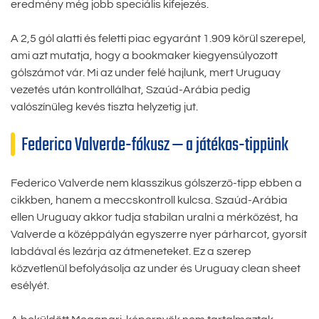
eredmény még jobb speciális kifejezés.
A 2,5 gól alatti és feletti piac egyaránt 1.909 körül szerepel,
ami azt mutatja, hogy a bookmaker kiegyensúlyozott
gólszámot vár. Mi az under felé hajlunk, mert Uruguay
vezetés után kontrollálhat, Szaúd-Arábia pedig
valószínűleg kevés tiszta helyzetig jut.
Federico Valverde-fókusz — a játékos-tippünk
Federico Valverde nem klasszikus gólszerző-tipp ebben a
cikkben, hanem a meccskontroll kulcsa. Szaúd-Arábia
ellen Uruguay akkor tudja stabilan uralni a mérkőzést, ha
Valverde a középpályán egyszerre nyer párharcot, gyorsít
labdával és lezárja az átmeneteket. Ez a szerep
közvetlenül befolyásolja az under és Uruguay clean sheet
esélyét.