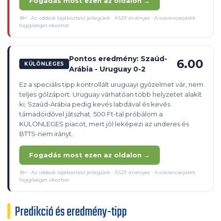
Fogadás most ezen az oldalon →
18+ · Az oddsok tájékoztató jellegűek · ÁSZF érvényes · A szerencsejáték
függőséget okozhat
Pontos eredmény: Szaúd-
6.00
KÜLÖNLEGES
Arábia - Uruguay 0-2
Ez a speciális tipp kontrollált uruguayi győzelmet vár, nem
teljes gólzáport. Uruguay várhatóan több helyzetet alakít
ki, Szaúd-Arábia pedig kevés labdával és kevés
támadóidővel játszhat. 500 Ft-tal próbálom a
KÜLÖNLEGES piacot, mert jól leképezi az underes és
BTTS-nem irányt.
Fogadás most ezen az oldalon →
18+ · Az oddsok tájékoztató jellegűek · ÁSZF érvényes · A szerencsejáték
függőséget okozhat
Predikció és eredmény-tipp