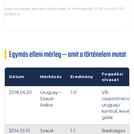
Még nincsenek aktuális mérkőzések. A formagörbe 2026. június 11-től
érhető el.
Egymás elleni mérleg — amit a történelem mutat
Fogadási
Dátum
Mérkőzés
Eredmény
olvasat
2018.06.20
Uruguay –
1-0
VB-
Szaúd-
csoportmeccs,
Arábia
uruguayi
kontroll, kevés
góllal.
2014.10.10
Szaúd-
1-1
Barátságos