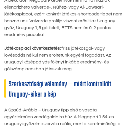
A beküldött Megapari-képernyők nem tartalmaztak
ellenőrizhető Valverde-, Núñez- vagy Al-Dawsari-
játékospiacot, ezért konkrét játékos-shortcode tippet nem
használunk. Valverde profilja viszont erősíti az Uruguay
győz, Uruguay 1,5 gól felett, BTTS nem és 0-2 pontos
eredmény piacokat.
Játékospiaci következtetés:
friss játékosgól- vagy
lövésodds nélkül nem erőltetünk egyéni fogadást. Az
uruguayi középpályás fölényt inkább eredmény- és
gólszámpiacokban játsszuk meg.
Szerkesztőségi vélemény — miért kontrollált
Uruguay-siker a kép
A Szaúd-Arábia – Uruguay tipp első olvasata
egyértelműen vendégoldalra húz. A Megapari 1.54-es
uruguayi győzelmi szorzója reális, mert a keretminőség, a