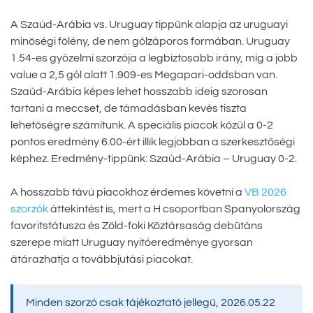
A Szaúd-Arábia vs. Uruguay tippünk alapja az uruguayi
minőségi fölény, de nem gólzáporos formában. Uruguay
1.54-es győzelmi szorzója a legbiztosabb irány, míg a jobb
value a 2,5 gól alatt 1.909-es Megapari-oddsban van.
Szaúd-Arábia képes lehet hosszabb ideig szorosan
tartani a meccset, de támadásban kevés tiszta
lehetőségre számítunk. A speciális piacok közül a 0-2
pontos eredmény 6.00-ért illik legjobban a szerkesztőségi
képhez. Eredmény-tippünk: Szaúd-Arábia – Uruguay 0-2.
A hosszabb távú piacokhoz érdemes követni a
VB 2026
szorzók
áttekintést is, mert a H csoportban Spanyolország
favoritstátusza és Zöld-foki Köztársaság debütáns
szerepe miatt Uruguay nyitóeredménye gyorsan
átárazhatja a továbbjutási piacokat.
Minden szorzó csak tájékoztató jellegű, 2026.05.22