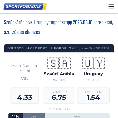
Szaúd-Arábia vs. Uruguay fogadási tipp 2026.06.16.: predikció,
szorzók és elemzés
VB 2026 · H CSOPORT · 1. FORDULÓ
2026. június 16. · 00:00 CEST
🇸🇦
🇺🇾
Miami Stadium,
Miami
Szaúd-Arábia
Uruguay
vs.
#61 FIFA
#17 FIFA
X
GYŐZELEM
GYŐZELEM
4.33
6.75
1.54
VALÓSZÍNŰSÉG
14%
22%
64%