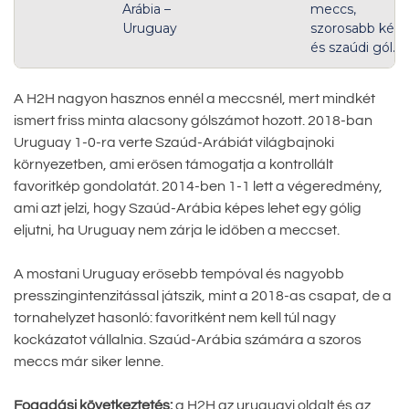
Arábia –
meccs,
Uruguay
szorosabb kép
és szaúdi gól.
A H2H nagyon hasznos ennél a meccsnél, mert mindkét
ismert friss minta alacsony gólszámot hozott. 2018-ban
Uruguay 1-0-ra verte Szaúd-Arábiát világbajnoki
környezetben, ami erősen támogatja a kontrollált
favoritkép gondolatát. 2014-ben 1-1 lett a végeredmény,
ami azt jelzi, hogy Szaúd-Arábia képes lehet egy gólig
eljutni, ha Uruguay nem zárja le időben a meccset.
A mostani Uruguay erősebb tempóval és nagyobb
presszingintenzitással játszik, mint a 2018-as csapat, de a
tornahelyzet hasonló: favoritként nem kell túl nagy
kockázatot vállalnia. Szaúd-Arábia számára a szoros
meccs már siker lenne.
Fogadási következtetés:
a H2H az uruguayi oldalt és az