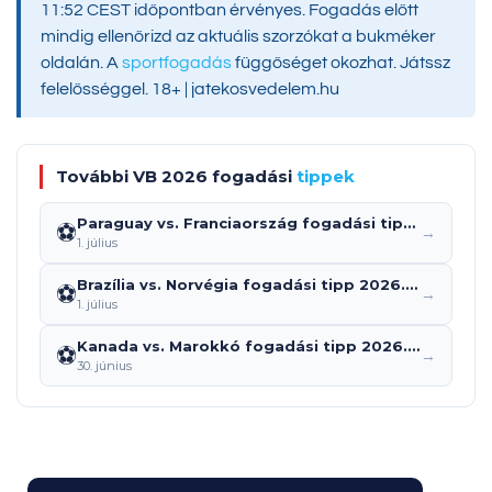
11:52 CEST időpontban érvényes. Fogadás előtt
mindig ellenőrizd az aktuális szorzókat a bukméker
oldalán. A
sportfogadás
függőséget okozhat. Játssz
felelősséggel. 18+ | jatekosvedelem.hu
További VB 2026 fogadási
tippek
Paraguay vs. Franciaország fogadási tipp 2026.07.04.: predikció, szorzók és elemzés
⚽
→
1. július
Brazília vs. Norvégia fogadási tipp 2026.07.05.: predikció, szorzók és elemzés
⚽
→
1. július
Kanada vs. Marokkó fogadási tipp 2026.07.04.: predikció, szorzók és elemzés
⚽
→
30. június