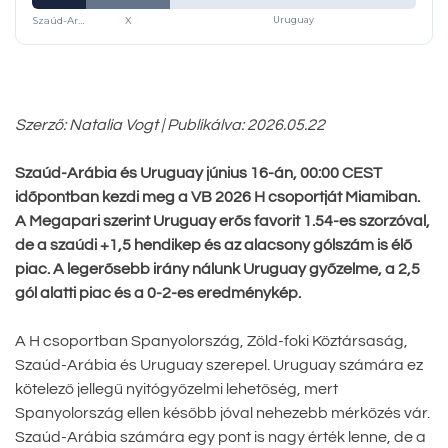
Szaúd-Arábia
X
Uruguay
Szerző: Natalia Vogt | Publikálva: 2026.05.22
Szaúd-Arábia és Uruguay június 16-án, 00:00 CEST
időpontban kezdi meg a VB 2026 H csoportját Miamiban.
A Megapari szerint Uruguay erős favorit 1.54-es szorzóval,
de a szaúdi +1,5 hendikep és az alacsony gólszám is élő
piac. A legerősebb irány nálunk Uruguay győzelme, a 2,5
gól alatti piac és a 0-2-es eredménykép.
A H csoportban Spanyolország, Zöld-foki Köztársaság,
Szaúd-Arábia és Uruguay szerepel. Uruguay számára ez
kötelező jellegű nyitógyőzelmi lehetőség, mert
Spanyolország ellen később jóval nehezebb mérkőzés vár.
Szaúd-Arábia számára egy pont is nagy érték lenne, de a