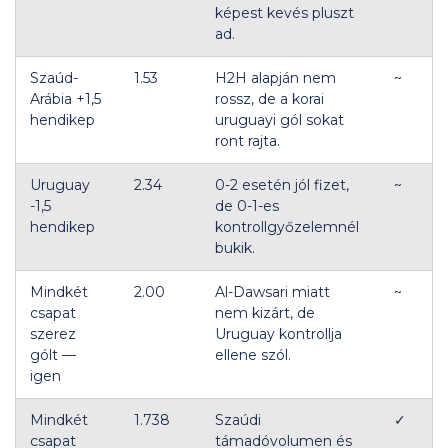
képest kevés pluszt
ad.
Szaúd-
1.53
H2H alapján nem
~
Arábia +1,5
rossz, de a korai
hendikep
uruguayi gól sokat
ront rajta.
Uruguay
2.34
0-2 esetén jól fizet,
~
-1,5
de 0-1-es
hendikep
kontrollgyőzelemnél
bukik.
Mindkét
2.00
Al-Dawsari miatt
~
csapat
nem kizárt, de
szerez
Uruguay kontrollja
gólt —
ellene szól.
igen
Mindkét
1.738
Szaúdi
✓
csapat
támadóvolumen és