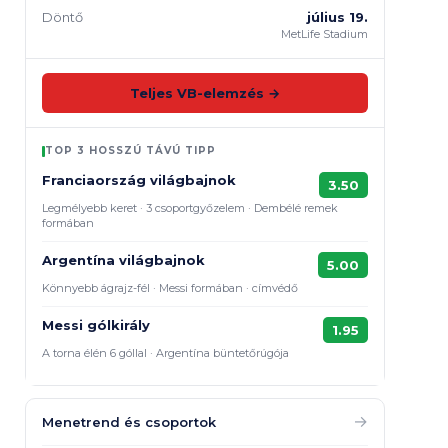
Döntő
július 19.
MetLife Stadium
Teljes VB-elemzés →
TOP 3 HOSSZÚ TÁVÚ TIPP
Franciaország világbajnok
3.50
Legmélyebb keret · 3 csoportgyőzelem · Dembélé remek
formában
Argentína világbajnok
5.00
Könnyebb ágrajz-fél · Messi formában · címvédő
Messi gólkirály
1.95
A torna élén 6 góllal · Argentína büntetőrúgója
→
Menetrend és csoportok