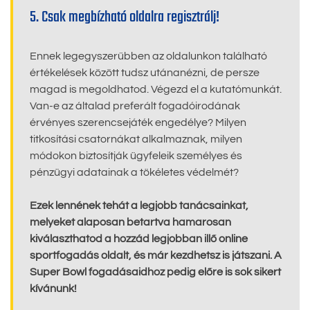
5. Csak megbízható oldalra regisztrálj!
Ennek legegyszerűbben az oldalunkon található
értékelések között tudsz utánanézni, de persze
magad is megoldhatod. Végezd el a kutatómunkát.
Van-e az általad preferált fogadóirodának
érvényes szerencsejáték engedélye? Milyen
titkosítási csatornákat alkalmaznak, milyen
módokon biztosítják ügyfeleik személyes és
pénzügyi adatainak a tökéletes védelmét?
Ezek lennének tehát a legjobb tanácsainkat,
melyeket alaposan betartva hamarosan
kiválaszthatod a hozzád legjobban illő online
sportfogadás oldalt, és már kezdhetsz is játszani. A
Super Bowl fogadásaidhoz pedig előre is sok sikert
kívánunk!