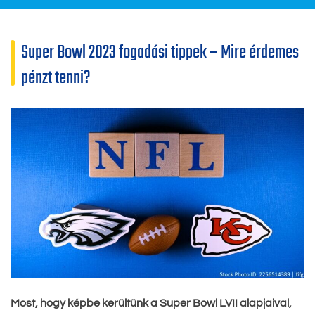
Super Bowl 2023 fogadási tippek – Mire érdemes
pénzt tenni?
Most, hogy képbe kerültünk a Super Bowl LVII alapjaival,