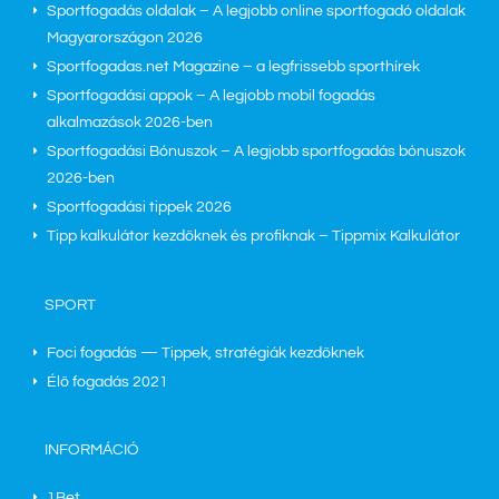
Sportfogadás oldalak – A legjobb online sportfogadó oldalak
Magyarországon 2026
Sportfogadas.net Magazine – a legfrissebb sporthírek
Sportfogadási appok – A legjobb mobil fogadás
alkalmazások 2026-ben
Sportfogadási Bónuszok – A legjobb sportfogadás bónuszok
2026-ben
Sportfogadási tippek 2026
Tipp kalkulátor kezdőknek és profiknak – Tippmix Kalkulátor
SPORT
Foci fogadás — Tippek, stratégiák kezdőknek
Élő fogadás
2021
INFORMÁCIÓ
1Bet