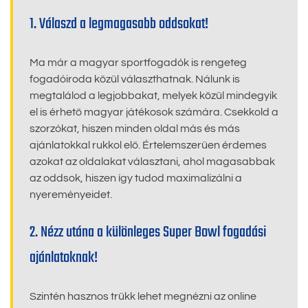
1. Válaszd a legmagasabb oddsokat!
Ma már a magyar sportfogadók is rengeteg
fogadóiroda közül választhatnak. Nálunk is
megtalálod a legjobbakat, melyek közül mindegyik
el is érhető magyar játékosok számára. Csekkold a
szorzókat, hiszen minden oldal más és más
ajánlatokkal rukkol elő. Értelemszerűen érdemes
azokat az oldalakat választani, ahol magasabbak
az oddsok, hiszen így tudod maximalizálni a
nyereményeidet.
2. Nézz utána a különleges Super Bowl fogadási
ajánlatoknak!
Szintén hasznos trükk lehet megnézni az online