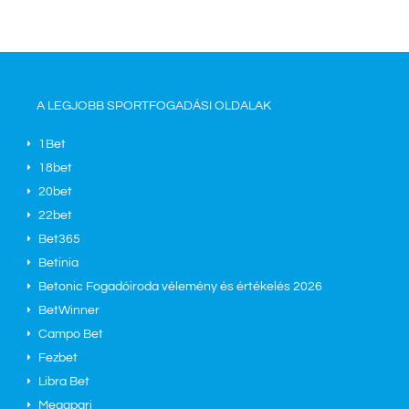
A LEGJOBB SPORTFOGADÁSI OLDALAK
1Bet
18bet
20bet
22bet
Bet365
Betinia
Betonic Fogadóiroda vélemény és értékelés 2026
BetWinner
Campo Bet
Fezbet
Libra Bet
Megapari