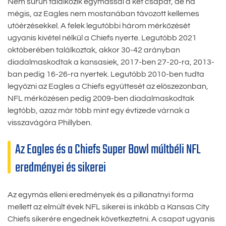
Nem sűrűn találkozik egymással a két csapat, de ha
mégis, az Eagles nem mostanában távozott kellemes
utóérzésekkel. A felek legutóbbi három mérkőzését
ugyanis kivétel nélkül a Chiefs nyerte. Legutóbb 2021
októberében találkoztak, akkor 30-42 arányban
diadalmaskodtak a kansasiek, 2017-ben 27-20-ra, 2013-
ban pedig 16-26-ra nyertek. Legutóbb 2010-ben tudta
legyőzni az Eagles a Chiefs együttesét az előszezonban,
NFL mérkőzésen pedig 2009-ben diadalmaskodtak
legtóbb, azaz már több mint egy évtizede várnak a
visszavágóra Phillyben.
Az Eagles és a Chiefs Super Bowl múltbéli NFL
eredményei és sikerei
Az egymás elleni eredmények és a pillanatnyi forma
mellett az elmúlt évek NFL sikerei is inkább a Kansas City
Chiefs sikerére engednek következtetni. A csapat ugyanis