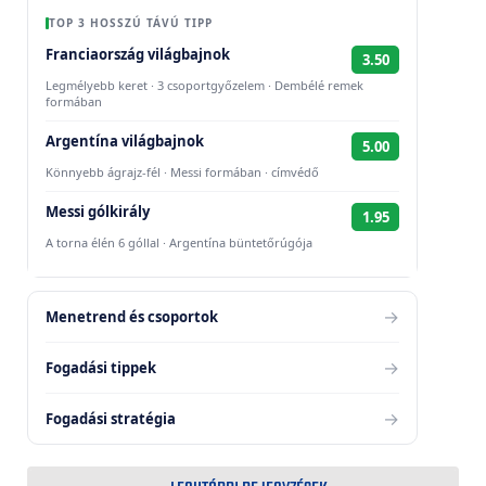
TOP 3 HOSSZÚ TÁVÚ TIPP
Franciaország világbajnok
3.50
Legmélyebb keret · 3 csoportgyőzelem · Dembélé remek
formában
Argentína világbajnok
5.00
Könnyebb ágrajz-fél · Messi formában · címvédő
Messi gólkirály
1.95
A torna élén 6 góllal · Argentína büntetőrúgója
→
Menetrend és csoportok
→
Fogadási tippek
→
Fogadási stratégia