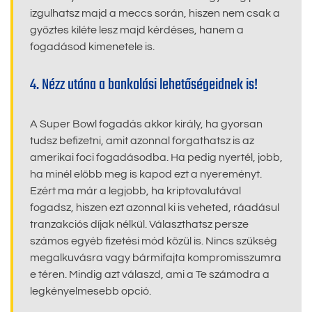
izgulhatsz majd a meccs során, hiszen nem csak a
győztes kiléte lesz majd kérdéses, hanem a
fogadásod kimenetele is.
4. Nézz utána a bankolási lehetőségeidnek is!
A Super Bowl fogadás akkor király, ha gyorsan
tudsz befizetni, amit azonnal forgathatsz is az
amerikai foci fogadásodba. Ha pedig nyertél, jobb,
ha minél előbb meg is kapod ezt a nyereményt.
Ezért ma már a legjobb, ha kriptovalutával
fogadsz, hiszen ezt azonnal ki is veheted, ráadásul
tranzakciós díjak nélkül. Választhatsz persze
számos egyéb fizetési mód közül is. Nincs szükség
megalkuvásra vagy bármifajta kompromisszumra
e téren. Mindig azt válaszd, ami a Te számodra a
legkényelmesebb opció.