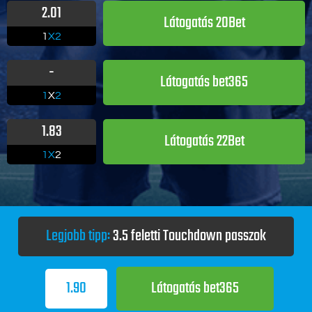
2.01
Látogatás 20Bet
1
X2
-
Látogatás bet365
1
X
2
1.83
Látogatás 22Bet
1X
2
Legjobb tipp:
3.5 feletti Touchdown passzok
1.90
Látogatás bet365