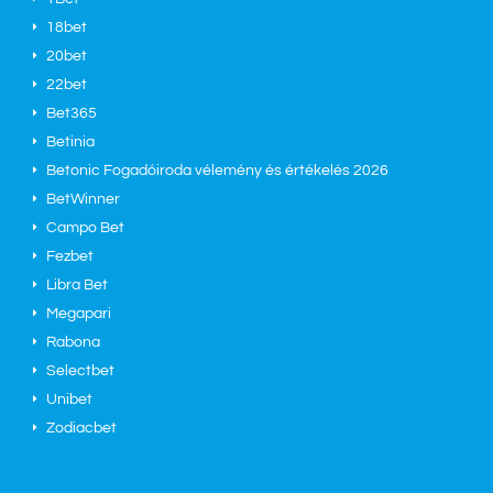
18bet
20bet
22bet
Bet365
Betinia
Betonic Fogadóiroda vélemény és értékelés 2026
BetWinner
Campo Bet
Fezbet
Libra Bet
Megapari
Rabona
Selectbet
Unibet
Zodiacbet