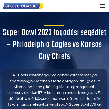
Super Bowl 2023 fogadási segédlet
– Philadelphia Eagles vs Kansas
City Chiefs
A Super Bowl az egyik legjobban várt esemény a
sportrajongók körében szerte a világon, az Egyesült
Államokban pedig kétség kívül a legrangosabb
esemény ez. Idén 57. Alkalommal rendezik meg az NFL
döntőjét, a mérkőzésre - magyar idő szerint - február
13-án, hajnali fél egykor kerül sor. A Super Bowl LVII két