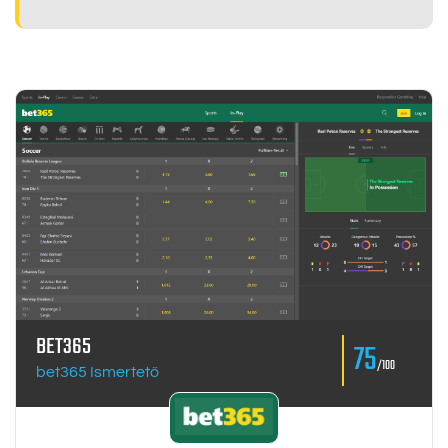
BET365
75
/100
bet365 Ismertető