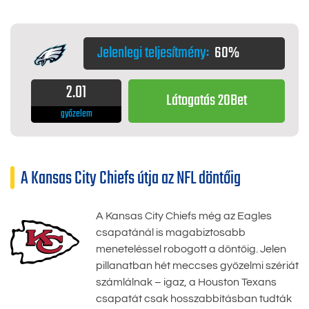
Jelenlegi teljesítmény:
60%
2.01
Látogatás 20Bet
győzelem
A Kansas City Chiefs útja az NFL döntőig
A Kansas City Chiefs még az Eagles
csapatánál is magabiztosabb
meneteléssel robogott a döntőig. Jelen
pillanatban hét meccses győzelmi szériát
számlálnak – igaz, a Houston Texans
csapatát csak hosszabbításban tudták