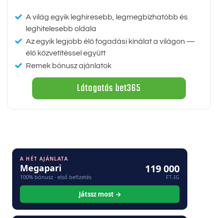
A világ egyik leghíresebb, legmegbízhatóbb és
leghitelesebb oldala
Az egyik legjobb élő fogadási kínálat a világon —
élő közvetítéssel együtt
Remek bónusz ajánlatok
Látogatás bet365
A HÉT AJÁNLATA
119 000
Megapari
100% bónusz · első befizetés
FT-IG
Játssz most →