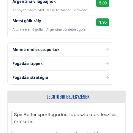
Argentína világbajnok
5.00
Könnyebb ágrajz-fél · Messi formában · címvédő
Messi gólkirály
1.95
A torna élén 6 góllal · Argentína büntetőrúgója
→
Menetrend és csoportok
→
Fogadási tippek
→
Fogadási stratégia
LEGUTÓBBI BEJEGYZÉSEK
SpinBetter sportfogadási tapasztalatok: teszt és
értékelés