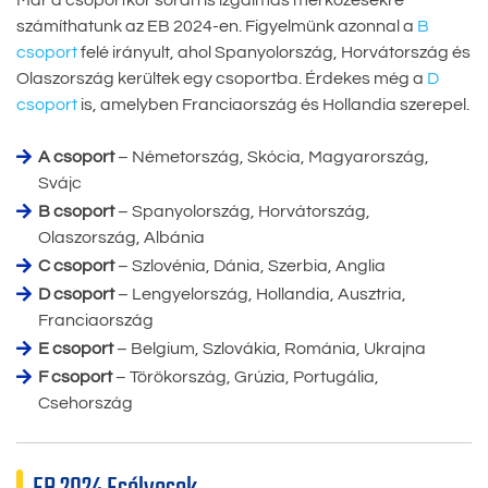
számíthatunk az EB 2024-en. Figyelmünk azonnal a
B
csoport
felé irányult, ahol Spanyolország, Horvátország és
Olaszország kerültek egy csoportba. Érdekes még a
D
csoport
is, amelyben Franciaország és Hollandia szerepel.
A csoport
– Németország, Skócia, Magyarország,
Svájc
B csoport
– Spanyolország, Horvátország,
Olaszország, Albánia
C csoport
– Szlovénia, Dánia, Szerbia, Anglia
D csoport
– Lengyelország, Hollandia, Ausztria,
Franciaország
E csoport
– Belgium, Szlovákia, Románia, Ukrajna
F csoport
– Törökország, Grúzia, Portugália,
Csehország