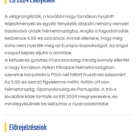
EB 2024 Esélyesek
A világranglisták, a korábbi nagy tornákon nyújtott
teljesítmények és egyéb tényezők alapján néhány nemzet
bizakodva utazik Németországba. Anglia a fogadóirodák
kedvence 4.00-es szorzóval. Annak ellenére, hogy még
soha nem nyerték meg az Európa-bajnokságot, az angol
csapat képes eljutni a döntőbe.
A kétszeres győztes Franciaország mindig komoly ellenfél
a nagy tornákon. Kylian Mbappe Németországban
szeretne kárpótolni a PSG-nél töltött frusztráló szezonért.
Az 5.00-es szorzó figyelemre méltó. Aztán ott van
Németország, Spanyolország és Portugália. A trió a
kívülállók közé tartozik az EB 2024 megnyerésére, és
mindegyiküknek be kell jutnia a nyolcaddöntőbe.
Előrejelzéseink