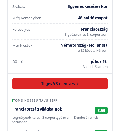
Szakasz
Egyenes kieséses kör
Még versenyben
48-ból 16 csapat
Fő esélyes
Franciaország
3 győzelem az I. csoportban
Már kiestek
Németország · Hollandia
a 32 közötti körben
Döntő
július 19.
MetLife Stadium
Teljes VB-elemzés →
TOP 3 HOSSZÚ TÁVÚ TIPP
Franciaország világbajnok
3.50
Legmélyebb keret · 3 csoportgyőzelem · Dembélé remek
formában