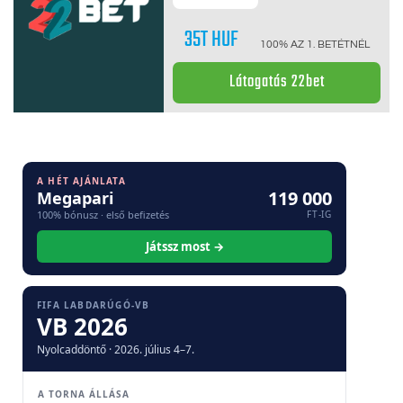
35T HUF
100% AZ 1. BETÉTNÉL
Látogatás 22bet
A HÉT AJÁNLATA
119 000
Megapari
100% bónusz · első befizetés
FT-IG
Játssz most →
FIFA LABDARÚGÓ-VB
VB 2026
Nyolcaddöntő · 2026. július 4–7.
A TORNA ÁLLÁSA