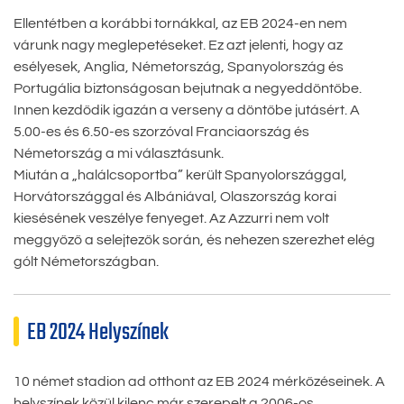
Ellentétben a korábbi tornákkal, az EB 2024-en nem
várunk nagy meglepetéseket. Ez azt jelenti, hogy az
esélyesek, Anglia, Németország, Spanyolország és
Portugália biztonságosan bejutnak a negyeddöntőbe.
Innen kezdődik igazán a verseny a döntőbe jutásért. A
5.00-es és 6.50-es szorzóval Franciaország és
Németország a mi választásunk.
Miután a „halálcsoportba” került Spanyolországgal,
Horvátországgal és Albániával, Olaszország korai
kiesésének veszélye fenyeget. Az Azzurri nem volt
meggyőző a selejtezők során, és nehezen szerezhet elég
gólt Németországban.
EB 2024 Helyszínek
10 német stadion ad otthont az EB 2024 mérkőzéseinek. A
helyszínek közül kilenc már szerepelt a 2006-os