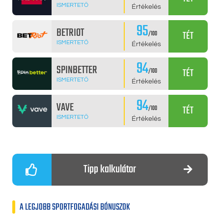
ISMERTETŐ
Értékelés
95
BETRIOT
TÉT
/100
ISMERTETŐ
Értékelés
94
SPINBETTER
TÉT
/100
ISMERTETŐ
Értékelés
94
VAVE
TÉT
/100
ISMERTETŐ
Értékelés
Tipp kalkulátor
A LEGJOBB SPORTFOGADÁSI BÓNUSZOK