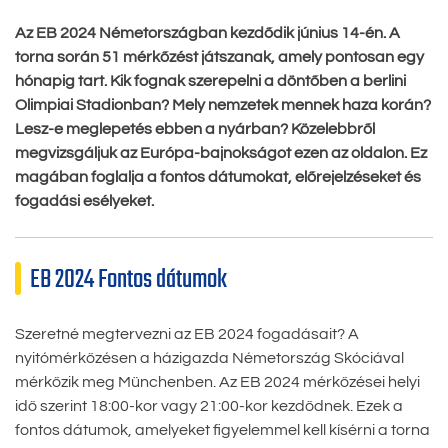
Az EB 2024 Németországban kezdődik június 14-én. A
torna során 51 mérkőzést játszanak, amely pontosan egy
hónapig tart. Kik fognak szerepelni a döntőben a berlini
Olimpiai Stadionban? Mely nemzetek mennek haza korán?
Lesz-e meglepetés ebben a nyárban? Közelebbről
megvizsgáljuk az Európa-bajnokságot ezen az oldalon. Ez
magában foglalja a fontos dátumokat, előrejelzéseket és
fogadási esélyeket.
EB 2024 Fontos dátumok
Szeretné megtervezni az EB 2024 fogadásait? A
nyitómérkőzésen a házigazda Németország Skóciával
mérkőzik meg Münchenben. Az EB 2024 mérkőzései helyi
idő szerint 18:00-kor vagy 21:00-kor kezdődnek. Ezek a
fontos dátumok, amelyeket figyelemmel kell kísérni a torna