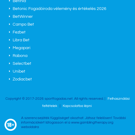
Betinia
Betonic Fogadóiroda vélemény és értékelés 2026
BetWinner
Campo Bet
Fezbet
Libra Bet
Megapari
Rabona
Selectbet
Unibet
Zodiacbet
Copyright © 2017-2026 sportfogadas.net. All rights reserved. |
Felhasználási
feltételek
|
Kapcsolatba lépni
A szerencsejáték függőséget okozhat. Játssz felelősen! További
információkért látogasson el a www.gamblingtherapy.org
weboldalra