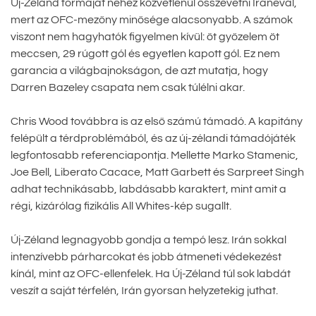
Új-Zéland formáját nehéz közvetlenül összevetni Iránéval,
mert az OFC-mezőny minősége alacsonyabb. A számok
viszont nem hagyhatók figyelmen kívül: öt győzelem öt
meccsen, 29 rúgott gól és egyetlen kapott gól. Ez nem
garancia a világbajnokságon, de azt mutatja, hogy
Darren Bazeley csapata nem csak túlélni akar.
Chris Wood továbbra is az első számú támadó. A kapitány
felépült a térdproblémából, és az új-zélandi támadójáték
legfontosabb referenciapontja. Mellette Marko Stamenic,
Joe Bell, Liberato Cacace, Matt Garbett és Sarpreet Singh
adhat technikásabb, labdásabb karaktert, mint amit a
régi, kizárólag fizikális All Whites-kép sugallt.
Új-Zéland legnagyobb gondja a tempó lesz. Irán sokkal
intenzívebb párharcokat és jobb átmeneti védekezést
kínál, mint az OFC-ellenfelek. Ha Új-Zéland túl sok labdát
veszít a saját térfelén, Irán gyorsan helyzetekig juthat.