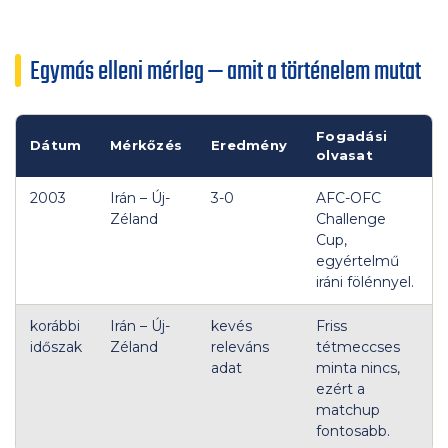
Egymás elleni mérleg — amit a történelem mutat
Fogadási
Dátum
Mérkőzés
Eredmény
olvasat
2003
Irán – Új-
3-0
AFC-OFC
Zéland
Challenge
Cup,
egyértelmű
iráni fölénnyel.
korábbi
Irán – Új-
kevés
Friss
időszak
Zéland
releváns
tétmeccses
adat
minta nincs,
ezért a
matchup
fontosabb.