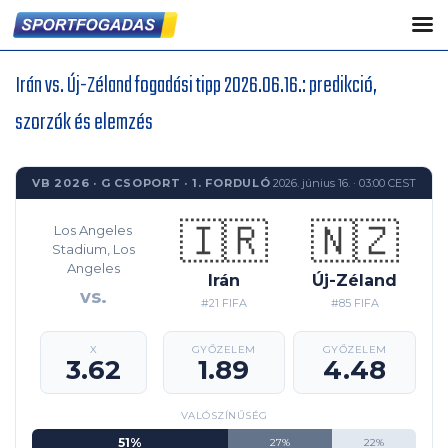
Irán vs. Új-Zéland fogadási tipp 2026.06.16.: predikció,
szorzók és elemzés
VB 2026 · G CSOPORT · 1. FORDULÓ
2026. június 16. · 03:00 CEST
🇮🇷
🇳🇿
Los Angeles
Stadium, Los
Angeles
Irán
Új-Zéland
vs.
#21 FIFA
#85 FIFA
X
GYŐZELEM
GYŐZELEM
3.62
1.89
4.48
VALÓSZÍNŰSÉG
51%
27%
22%