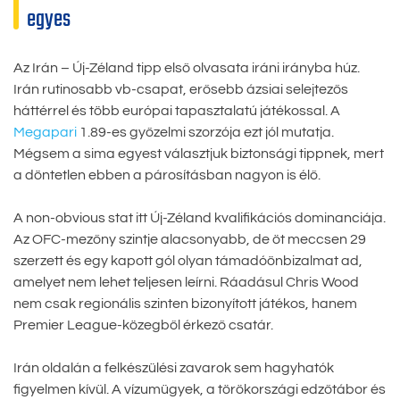
egyes
Az Irán – Új-Zéland tipp első olvasata iráni irányba húz.
Irán rutinosabb vb-csapat, erősebb ázsiai selejtezős
háttérrel és több európai tapasztalatú játékossal. A
Megapari
1.89-es győzelmi szorzója ezt jól mutatja.
Mégsem a sima egyest választjuk biztonsági tippnek, mert
a döntetlen ebben a párosításban nagyon is élő.
A non-obvious stat itt Új-Zéland kvalifikációs dominanciája.
Az OFC-mezőny szintje alacsonyabb, de öt meccsen 29
szerzett és egy kapott gól olyan támadóönbizalmat ad,
amelyet nem lehet teljesen leírni. Ráadásul Chris Wood
nem csak regionális szinten bizonyított játékos, hanem
Premier League-közegből érkező csatár.
Irán oldalán a felkészülési zavarok sem hagyhatók
figyelmen kívül. A vízumügyek, a törökországi edzőtábor és