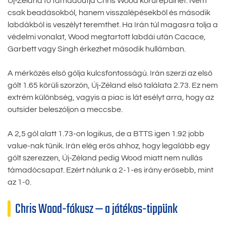
Új-Zéland fő támadóútja Chris Wood körül épülhet. Nem
csak beadásokból, hanem visszalépésekből és második
labdákból is veszélyt teremthet. Ha Irán túl magasra tolja a
védelmi vonalat, Wood megtartott labdái után Cacace,
Garbett vagy Singh érkezhet második hullámban.
A mérkőzés első gólja kulcsfontosságú. Irán szerzi az első
gólt 1.65 körüli szorzón, Új-Zéland első találata 2.73. Ez nem
extrém különbség, vagyis a piac is lát esélyt arra, hogy az
outsider beleszóljon a meccsbe.
A 2,5 gól alatt 1.73-on logikus, de a BTTS igen 1.92 jobb
value-nak tűnik. Irán elég erős ahhoz, hogy legalább egy
gólt szerezzen, Új-Zéland pedig Wood miatt nem nullás
támadócsapat. Ezért nálunk a 2-1-es irány erősebb, mint
az 1-0.
Chris Wood-fókusz — a játékos-tippünk