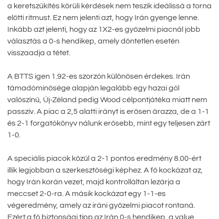
a keretszűkítés körüli kérdések nem teszik ideálissá a torna
előtti ritmust. Ez nem jelenti azt, hogy Irán gyenge lenne.
Inkább azt jelenti, hogy az 1X2-es győzelmi piacnál jobb
választás a 0-s hendikep, amely döntetlen esetén
visszaadja a tétet.
A BTTS igen 1.92-es szorzón különösen érdekes. Irán
támadóminősége alapján legalább egy hazai gól
valószínű, Új-Zéland pedig Wood célpontjátéka miatt nem
passzív. A piac a 2,5 alatti irányt is erősen árazza, de a 1-1
és 2-1 forgatókönyv nálunk erősebb, mint egy teljesen zárt
1-0.
A speciális piacok közül a 2-1 pontos eredmény 8.00-ért
illik legjobban a szerkesztőségi képhez. A fő kockázat az,
hogy Irán korán vezet, majd kontrolláltan lezárja a
meccset 2-0-ra. A másik kockázat egy 1-1-es
végeredmény, amely az iráni győzelmi piacot rontaná.
Ezért a fő biztonsági tipp az Irán 0-s hendikep, a value