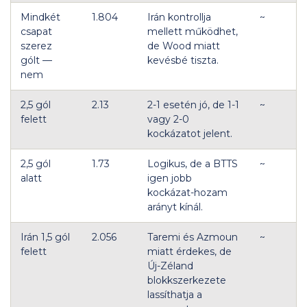
Mindkét
1.804
Irán kontrollja
~
csapat
mellett működhet,
szerez
de Wood miatt
gólt —
kevésbé tiszta.
nem
2,5 gól
2.13
2-1 esetén jó, de 1-1
~
felett
vagy 2-0
kockázatot jelent.
2,5 gól
1.73
Logikus, de a BTTS
~
alatt
igen jobb
kockázat-hozam
arányt kínál.
Irán 1,5 gól
2.056
Taremi és Azmoun
~
felett
miatt érdekes, de
Új-Zéland
blokkszerkezete
lassíthatja a