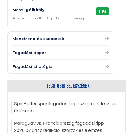
Messi gólkirály
1.95
A torna élén 6 góllal · Argentína büntetőrúgója
→
Menetrend és csoportok
→
Fogadási tippek
→
Fogadási stratégia
LEGUTÓBBI BEJEGYZÉSEK
SpinBetter sportfogadási tapasztalatok: teszt és
értékelés
Paraguay vs. Franciaország fogadási tipp
2026.07.04.: predikció, szorzók és elemzés