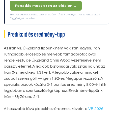
Fogadás most ezen az oldalon →
18+ · Az oddsok tájékoztató jellegűek · ÁSZF érvényes · A szerencsejáték
függőséget okozhat
Predikció és eredmény-tipp
Az Irán vs. Új-Zéland tippünk nem vak iráni egyes. Irán
rutinosabb, erősebb és mélyebb támadórotációval
rendelkezik, de Új-Zéland Chris Wood vezetésével nem
passzív ellenfél. A legjobb biztonsági választás nálunk az
Irán 0-s hendikep 1.31-ért. A legjobb value a mindkét
csapat szerez gólt — igen 1.92-es Megapari-szorzón. A
speciális piacok közül a 2-1 pontos eredmény 8.00-ért illik
legjobban a szerkesztőségi képhez. Eredmény-tippünk:
Irán – Új-Zéland 2-1.
A hosszabb távú piacokhoz érdemes követni a
VB 2026