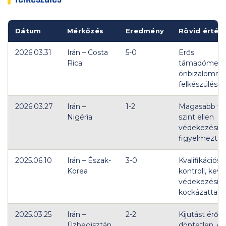
Dátum
Mérkőzés
Eredmény
Rövid érték
2026.03.31
Irán – Costa
5-0
Erős
Rica
támadómecc
önbizalomnö
felkészülési si
2026.03.27
Irán –
1-2
Magasabb fiz
Nigéria
szint ellen
védekezési
figyelmeztet
2025.06.10
Irán – Észak-
3-0
Kvalifikációs
Korea
kontroll, kevé
védekezési
kockázattal.
2025.03.25
Irán –
2-2
Kijutást érő
Üzbegisztán
döntetlen, de