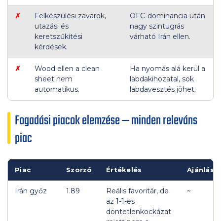
✗
Felkészülési zavarok,
OFC-dominancia után
utazási és
nagy szintugrás
keretszűkítési
várható Irán ellen.
kérdések.
✗
Wood ellen a clean
Ha nyomás alá kerül a
sheet nem
labdakihozatal, sok
automatikus.
labdavesztés jöhet.
Fogadási piacok elemzése — minden releváns
piac
Piac
Szorzó
Értékelés
Ajánlás
Irán győz
1.89
Reális favoritár, de
~
az 1-1-es
döntetlenkockázat