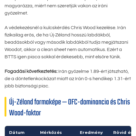
magyarázza, miért nem szeretjük vakon az iráni
győzelmet.
A védekezésnél a kulcskérdés Chris Wood kezelése. Irán
fizikailag erős, de ha Új-Zéland hosszú labdákból,
beadásokból vagy második labdákból tudja megjátszani
Woodot, akkor a clean sheet nem automatikus. Ezért a
BTTS igen piaca sokkal érdekesebb, mint elsőre tűnik.
Fogadási következtetés:
Irán győzelme 1.89-ért játszható,
de a döntetlenkockázat miatt az Irán 0-s hendikep 1.31-ért
jobb biztonsági piac.
Új-Zéland formaképe — OFC-dominancia és Chris
Wood-faktor
Dátum
Mérkőzés
Eredmény
Rövid ért