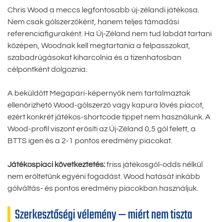
Chris Wood a meccs legfontosabb új-zélandi játékosa.
Nem csak gólszerzőként, hanem teljes támadási
referenciafiguraként. Ha Új-Zéland nem tud labdát tartani
középen, Woodnak kell megtartania a felpasszokat,
szabadrúgásokat kiharcolnia és a tizenhatosban
célpontként dolgoznia.
A beküldött Megapari-képernyők nem tartalmaztak
ellenőrizhető Wood-gólszerző vagy kapura lövés piacot,
ezért konkrét játékos-shortcode tippet nem használunk. A
Wood-profil viszont erősíti az Új-Zéland 0,5 gól felett, a
BTTS igen és a 2-1 pontos eredmény piacokat.
Játékospiaci következtetés:
friss játékosgól-odds nélkül
nem erőltetünk egyéni fogadást. Wood hatását inkább
gólváltás- és pontos eredmény piacokban használjuk.
Szerkesztőségi vélemény — miért nem tiszta