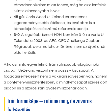
támadóönbizalom miatt fontos, még ha az ellenfelek
szintje alacsonyabb is volt.
45 gól:
Chris Wood Új-Zéland történetének
legeredményesebb játékosa, és továbbra is a
támadójáték első számú referenciapontja.
3-0:
A legutóbbi ismert H2H-ben Irán 3-0-ra verte Új-
Zélandot a 2003-as AFC-OFC Challenge Cupban.
Régi adat, de a matchup-történet nem az új-zélandi
oldalt erősíti.
A kulcsminta egyértelmű: Irán rutinosabb világbajnoki
csapat, Új-Zéland viszont nem passzív kiscsapat. A
fogadási érték ezért nem a vak iráni egyesben van, hanem
a döntetlen-visszatérítésben, a mindkét csapat szerez gólt
piacon és a szoros iráni győzelmi szcenárióban.
Irán formaképe — rutinos mag, de zavaros
felkészülés