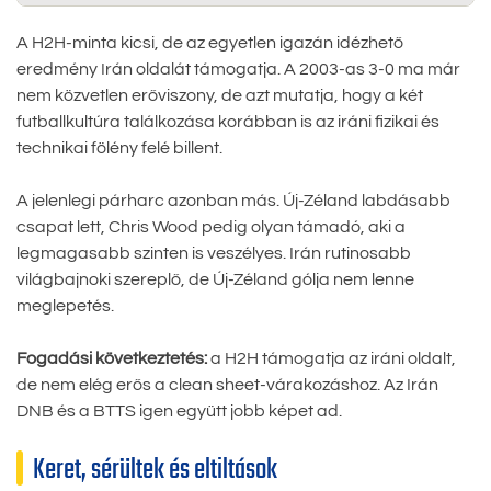
A H2H-minta kicsi, de az egyetlen igazán idézhető
eredmény Irán oldalát támogatja. A 2003-as 3-0 ma már
nem közvetlen erőviszony, de azt mutatja, hogy a két
futballkultúra találkozása korábban is az iráni fizikai és
technikai fölény felé billent.
A jelenlegi párharc azonban más. Új-Zéland labdásabb
csapat lett, Chris Wood pedig olyan támadó, aki a
legmagasabb szinten is veszélyes. Irán rutinosabb
világbajnoki szereplő, de Új-Zéland gólja nem lenne
meglepetés.
Fogadási következtetés:
a H2H támogatja az iráni oldalt,
de nem elég erős a clean sheet-várakozáshoz. Az Irán
DNB és a BTTS igen együtt jobb képet ad.
Keret, sérültek és eltiltások