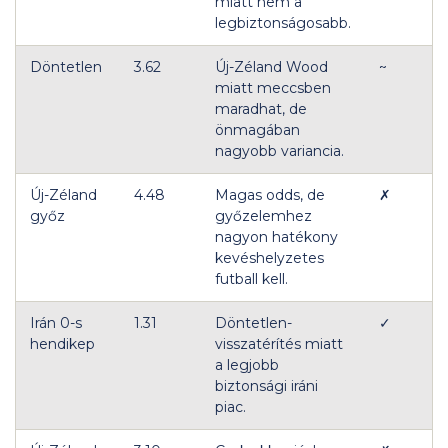
miatt nem a
legbiztonságosabb.
Döntetlen
3.62
Új-Zéland Wood
~
miatt meccsben
maradhat, de
önmagában
nagyobb variancia.
Új-Zéland
4.48
Magas odds, de
✗
győz
győzelemhez
nagyon hatékony
kevéshelyzetes
futball kell.
Irán 0-s
1.31
Döntetlen-
✓
hendikep
visszatérítés miatt
a legjobb
biztonsági iráni
piac.