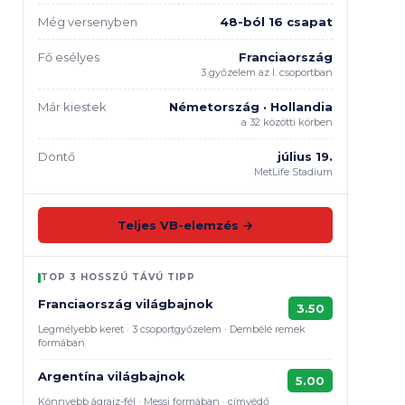
Még versenyben
48-ból 16 csapat
Fő esélyes
Franciaország
3 győzelem az I. csoportban
Már kiestek
Németország · Hollandia
a 32 közötti körben
Döntő
július 19.
MetLife Stadium
Teljes VB-elemzés →
TOP 3 HOSSZÚ TÁVÚ TIPP
Franciaország világbajnok
3.50
Legmélyebb keret · 3 csoportgyőzelem · Dembélé remek
formában
Argentína világbajnok
5.00
Könnyebb ágrajz-fél · Messi formában · címvédő