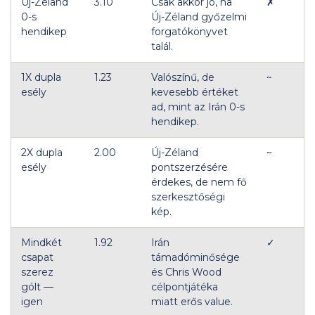
Új-Zéland
3.10
Csak akkor jó, ha
✗
0-s
Új-Zéland győzelmi
hendikep
forgatókönyvet
talál.
1X dupla
1.23
Valószínű, de
~
esély
kevesebb értéket
ad, mint az Irán 0-s
hendikep.
2X dupla
2.00
Új-Zéland
~
esély
pontszerzésére
érdekes, de nem fő
szerkesztőségi
kép.
Mindkét
1.92
Irán
✓
csapat
támadóminősége
szerez
és Chris Wood
gólt —
célpontjátéka
igen
miatt erős value.