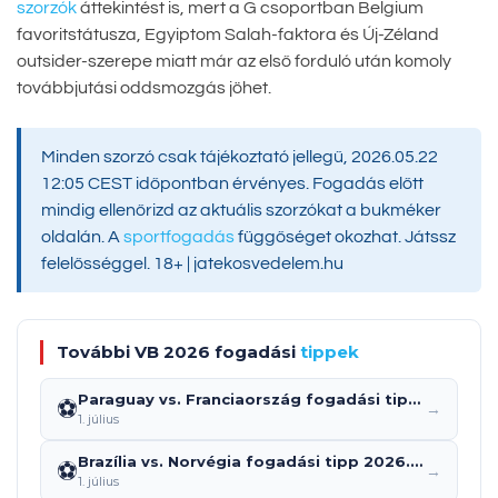
szorzók
áttekintést is, mert a G csoportban Belgium
favoritstátusza, Egyiptom Salah-faktora és Új-Zéland
outsider-szerepe miatt már az első forduló után komoly
továbbjutási oddsmozgás jöhet.
Minden szorzó csak tájékoztató jellegű, 2026.05.22
12:05 CEST időpontban érvényes. Fogadás előtt
mindig ellenőrizd az aktuális szorzókat a bukméker
oldalán. A
sportfogadás
függőséget okozhat. Játssz
felelősséggel. 18+ | jatekosvedelem.hu
További VB 2026 fogadási
tippek
Paraguay vs. Franciaország fogadási tipp 2026.07.04.: predikció, szorzók és elemzés
⚽
→
1. július
Brazília vs. Norvégia fogadási tipp 2026.07.05.: predikció, szorzók és elemzés
⚽
→
1. július