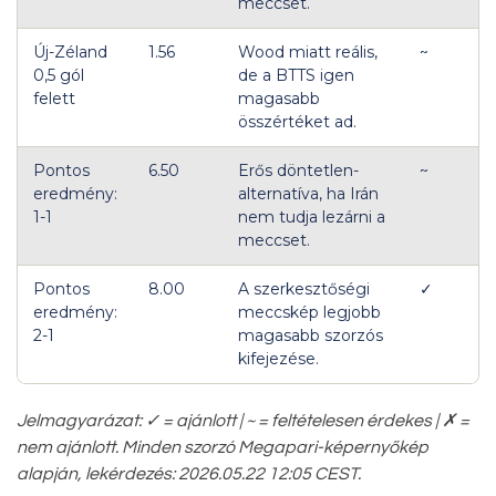
meccset.
Új-Zéland
1.56
Wood miatt reális,
~
0,5 gól
de a BTTS igen
felett
magasabb
összértéket ad.
Pontos
6.50
Erős döntetlen-
~
eredmény:
alternatíva, ha Irán
1-1
nem tudja lezárni a
meccset.
Pontos
8.00
A szerkesztőségi
✓
eredmény:
meccskép legjobb
2-1
magasabb szorzós
kifejezése.
Jelmagyarázat: ✓ = ajánlott | ~ = feltételesen érdekes | ✗ =
nem ajánlott. Minden szorzó Megapari-képernyőkép
alapján, lekérdezés: 2026.05.22 12:05 CEST.