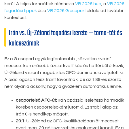
kerül. A teljes tornaáttekintéshez a
VB 2026 hub
, a
VB 2026
fogadási tippek
és a
VB 2026 G csoport
oldala ad további
kontextust.
Irán vs. Új-Zéland fogadási kerete — torna-tét és
kulcsszámok
Ez a G csoport egyik legfontosabb „közvetlen rivális”
meccse. Irán erősebb ázsiai kvalifikációs háttérből érkezik,
Új-Zéland viszont magabiztos OFC-dominanciával jutott ki.
A piac jogosan teszi Iránt favoritnak, de az 1.89-es szorzó
nem olyan alacsony, hogy a győzelem automatikus lenne.
csoportelső AFC-út:
Irán az ázsiai selejtező harmadik
körében csoportelsőként jutott ki. Ez stabil alap az
Irán 0-s hendikep mögött.
29:1:
Új-Zéland az OFC-kvalifikációban öt meccset
nyert meg, 29 gólt szerzett és csak egyet kapott. Ez a