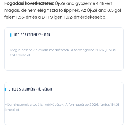
Fogadási következtetés:
Új-Zéland győzelme 4.48-ért
magas, de nem elég tiszta fő tippnek. Az Új-Zéland 0,5 gól
felett 1.56-ért és a BTTS igen 1.92-ért érdekesebb.
UTOLSÓ 5 EREDMÉNY – IRÁN
Még nincsenek aktuális mérkőzések. A formagörbe 2026. június 11-
től érhető el.
UTOLSÓ 5 EREDMÉNY – ÚJ-ZÉLAND
Még nincsenek aktuális mérkőzések. A formagörbe 2026. június 11-től
érhető el.