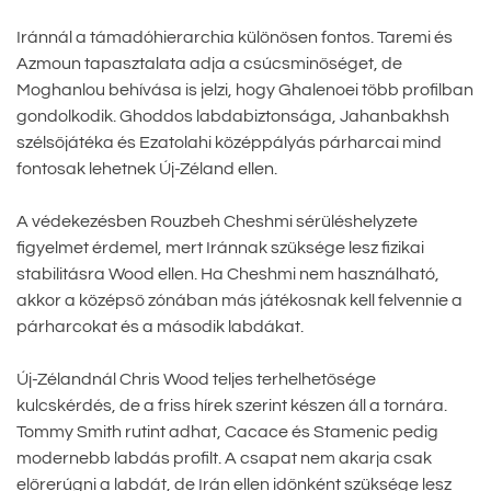
Iránnál a támadóhierarchia különösen fontos. Taremi és
Azmoun tapasztalata adja a csúcsminőséget, de
Moghanlou behívása is jelzi, hogy Ghalenoei több profilban
gondolkodik. Ghoddos labdabiztonsága, Jahanbakhsh
szélsőjátéka és Ezatolahi középpályás párharcai mind
fontosak lehetnek Új-Zéland ellen.
A védekezésben Rouzbeh Cheshmi sérüléshelyzete
figyelmet érdemel, mert Iránnak szüksége lesz fizikai
stabilitásra Wood ellen. Ha Cheshmi nem használható,
akkor a középső zónában más játékosnak kell felvennie a
párharcokat és a második labdákat.
Új-Zélandnál Chris Wood teljes terhelhetősége
kulcskérdés, de a friss hírek szerint készen áll a tornára.
Tommy Smith rutint adhat, Cacace és Stamenic pedig
modernebb labdás profilt. A csapat nem akarja csak
előrerúgni a labdát, de Irán ellen időnként szüksége lesz