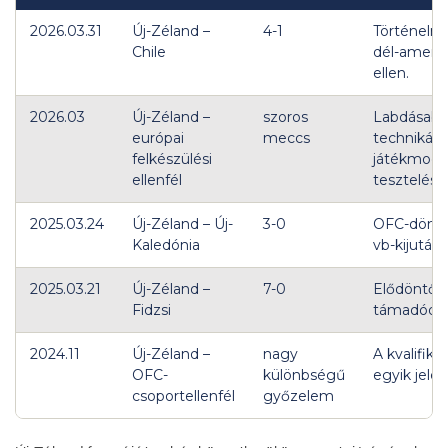
2026.03.31
Új-Zéland –
4-1
Történelm
Chile
dél-amerika
ellen.
2026.03
Új-Zéland –
szoros
Labdásabb
európai
meccs
technikás
felkészülési
játékmodel
ellenfél
tesztelése
2025.03.24
Új-Zéland – Új-
3-0
OFC-döntő
Kaledónia
vb-kijutás.
2025.03.21
Új-Zéland –
7-0
Elődöntős 
Fidzsi
támadódom
2024.11
Új-Zéland –
nagy
A kvalifiká
OFC-
különbségű
egyik jele.
csoportellenfél
győzelem