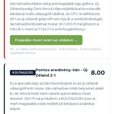
Irán támadóoldalon elég erős legalább egy gólhoz, Új-
Zéland pedig Chris Wood célpontjátékával és második
labdáival reális válaszgólt találhat. Az OFC-kvalifikációs
29:1-es új-zélandi gólprofil nem írja át a szintkülönbséget,
de támadóönbizalmat mutat. Én 1.000 Ft-tal játszom a
VALUE-t, mert az 1-1 és 2-1 is erős forgatókönyv.
Fogadás most ezen az oldalon →
18+ · Az oddsok tájékoztató jellegűek · ÁSZF érvényes · A szerencsejáték
függőséget okozhat
Pontos eredmény: Irán - Új-
8.00
KÜLÖNLEGES
Zéland 2-1
Ez a speciális tipp az iráni favoritképet és az új-zélandi
válaszgólt köti össze. Irán várhatóan több helyzetet alakít
ki, de Wood miatt nem várunk automatikus clean
sheetet. 500 Ft-tal próbálom a KÜLÖNLEGES piacot,
mert magasabb odds mellett jól leképezi a taktikai
képet.