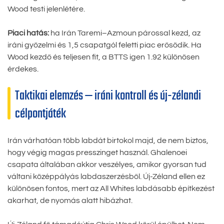
Wood testi jelenlétére.
Piaci hatás:
ha Irán Taremi–Azmoun párossal kezd, az
iráni győzelmi és 1,5 csapatgól feletti piac erősödik. Ha
Wood kezdő és teljesen fit, a BTTS igen 1.92 különösen
érdekes.
Taktikai elemzés — iráni kontroll és új-zélandi
célpontjáték
Irán várhatóan több labdát birtokol majd, de nem biztos,
hogy végig magas presszinget használ. Ghalenoei
csapata általában akkor veszélyes, amikor gyorsan tud
váltani középpályás labdaszerzésből. Új-Zéland ellen ez
különösen fontos, mert az All Whites labdásabb építkezést
akarhat, de nyomás alatt hibázhat.