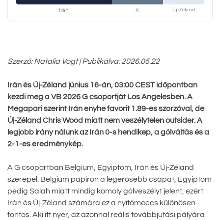
Irán
X
Új-Zéland
Szerző: Natalia Vogt | Publikálva: 2026.05.22
Irán és Új-Zéland június 16-án, 03:00 CEST időpontban
kezdi meg a VB 2026 G csoportját Los Angelesben. A
Megapari szerint Irán enyhe favorit 1.89-es szorzóval, de
Új-Zéland Chris Wood miatt nem veszélytelen outsider. A
legjobb irány nálunk az Irán 0-s hendikep, a gólváltás és a
2-1-es eredménykép.
A G csoportban Belgium, Egyiptom, Irán és Új-Zéland
szerepel. Belgium papíron a legerősebb csapat, Egyiptom
pedig Salah miatt mindig komoly gólveszélyt jelent, ezért
Irán és Új-Zéland számára ez a nyitómeccs különösen
fontos. Aki itt nyer, az azonnal reális továbbjutási pályára