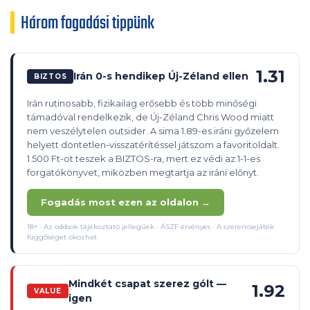
Három fogadási tippünk
1.31
Irán 0-s hendikep Új-Zéland ellen
BIZTOS
Irán rutinosabb, fizikailag erősebb és több minőségi
támadóval rendelkezik, de Új-Zéland Chris Wood miatt
nem veszélytelen outsider. A sima 1.89-es iráni győzelem
helyett döntetlen-visszatérítéssel játszom a favoritoldalt.
1.500 Ft-ot teszek a BIZTOS-ra, mert ez védi az 1-1-es
forgatókönyvet, miközben megtartja az iráni előnyt.
Fogadás most ezen az oldalon →
18+ · Az oddsok tájékoztató jellegűek · ÁSZF érvényes · A szerencsejáték
függőséget okozhat
Mindkét csapat szerez gólt —
1.92
VALUE
igen