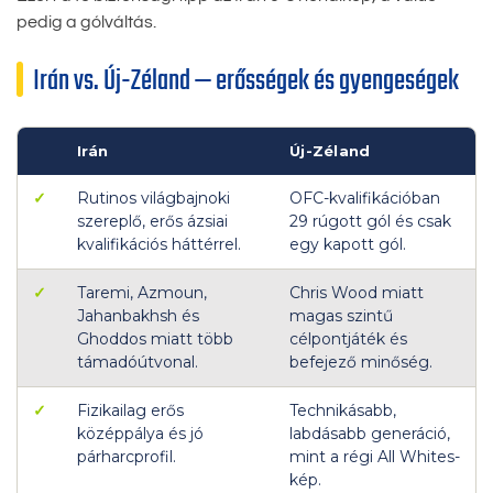
pedig a gólváltás.
Irán vs. Új-Zéland — erősségek és gyengeségek
Irán
Új-Zéland
✓
Rutinos világbajnoki
OFC-kvalifikációban
szereplő, erős ázsiai
29 rúgott gól és csak
kvalifikációs háttérrel.
egy kapott gól.
✓
Taremi, Azmoun,
Chris Wood miatt
Jahanbakhsh és
magas szintű
Ghoddos miatt több
célpontjáték és
támadóútvonal.
befejező minőség.
✓
Fizikailag erős
Technikásabb,
középpálya és jó
labdásabb generáció,
párharcprofil.
mint a régi All Whites-
kép.