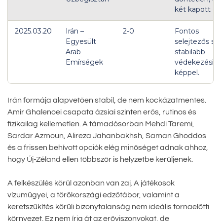
két kapott gól
2025.03.20
Irán –
2-0
Fontos
Egyesült
selejtezős sik
Arab
stabilabb
Emírségek
védekezési
képpel.
Irán formája alapvetően stabil, de nem kockázatmentes.
Amir Ghalenoei csapata ázsiai szinten erős, rutinos és
fizikailag kellemetlen. A támadósorban Mehdi Taremi,
Sardar Azmoun, Alireza Jahanbakhsh, Saman Ghoddos
és a frissen behívott opciók elég minőséget adnak ahhoz,
hogy Új-Zéland ellen többször is helyzetbe kerüljenek.
A felkészülés körül azonban van zaj. A játékosok
vízumügyei, a törökországi edzőtábor, valamint a
keretszűkítés körüli bizonytalanság nem ideális tornaelőtti
környezet. Ez nem írja át az erőviszonyokat, de