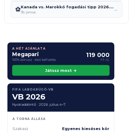
Kanada vs. Marokkó fogadási tipp 2026.07.04.: predikció, szorzók és elemzés
⚽
→
30. június
A HÉT AJÁNLATA
Megapari
119 000
100% bónusz · első befizetés
FT-IG
Játssz most →
FIFA LABDARÚGÓ-VB
VB 2026
Nyolcaddöntő · 2026. július 4–7.
A TORNA ÁLLÁSA
Szakasz
Egyenes kieséses kör