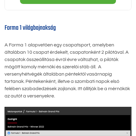
Forma 1 világbajnokság
A Forma 1 alapvetően egy csapatsport, amelyben
általában 10 csapat érdekelt, csapatonként 2 pilótával. A
csapatok összeállítása évről évre változhat, a pilóták
mögött komoly mérnöki és szerelői stáb áll. A
versenyhétvégék általában péntektől vasárnapig
tartanak. Péntekenként, illetve a szombati napok első
felében szabadedzések zajlanak. Itt állítják be a mérnökök
az autót a versenyekre.