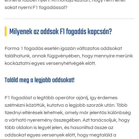
sokat nyerni F1 fogadással?
Milyenek az oddsok F1 fogadás kapcsán?
Forma 1 fogadás esetén igazán változatos oddsokat
találhatunk, annak függvényében, hogy mennyire merünk
kockáztatni egyes versenyhétvégék előtt.
Találd meg a legjobb oddsokat!
F1 fogadást a legtöbb operátor ajánlj, így érdemes
szétnézni közöttük, kutatva a legjobb szorzók után. Több
tizednyi eltérések lehetnek, amely már jelentős különbség
a várható nyeremény összegében. Azt tanácsoljuk, hogy
több oldalon is legyél jelen, és hasonlítsd össze az
oddsokat egyes versenyek előtt, hogy megtaláld a