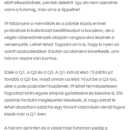
előtt elkezdődnek, péntek délelőtt. Így aki nem szeretne
várni a futamig, már arra is tippelhet.
Itt többnyire a mérnökök és a pilóták közös erővel
próbálnak ki különböző beállításokat a kocsikon, de a
végén időeredmények alapján rangsorolva lesznek a
versenyzők. Lehet tehát fogadni arra is, hogy ki nyeri az
adott szabadedzést. Ezután az időmérő következik, ami
három részre van bontva.
Ezek a Q1, a Q2 és a Q3. A Q1-ből az első 15 pilóta jut
tovább a Q2-be, majd onnan az első 10 jut be a Q3-ba,
akik a pole pozícióért küzdenek. Itt lehet természetesen
fogadást kötni egyes etapok győztesére és kiesőire is. Elő
szoktak fordulni meglepetés kiesések, jó nagy pénzt le
lehet akasztani azzal ha egy favorit valamilyen oknál fogva
kiesik már a Q1-ben.
A három sprinten és a vasárnapi futamon pedig a