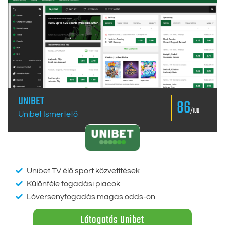
UNIBET
86
/100
Unibet Ismertető
Unibet TV élő sport közvetítések
Különféle fogadási piacok
Lóversenyfogadás magas odds-on
Látogatás Unibet