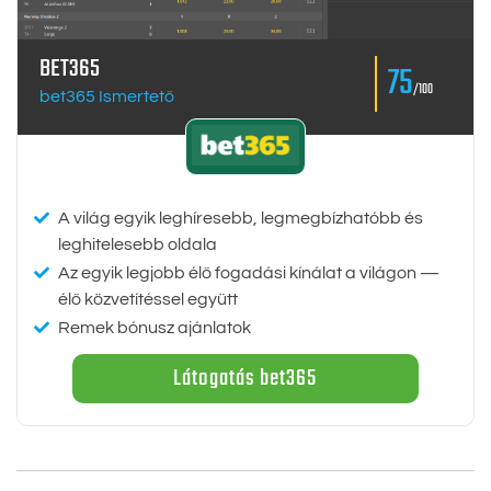
BET365
75
/100
bet365 Ismertető
A világ egyik leghíresebb, legmegbízhatóbb és
leghitelesebb oldala
Az egyik legjobb élő fogadási kínálat a világon —
élő közvetítéssel együtt
Remek bónusz ajánlatok
Látogatás bet365