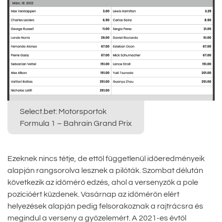
Select.bet: Motorsportok
Formula 1 – Bahrain Grand Prix
Ezeknek nincs tétje, de ettől függetlenül időeredményeik
alapján rangsorolva lesznek a pilóták. Szombat délután
következik az időmérő edzés, ahol a versenyzők a pole
pozícióért küzdenek. Vasárnap az időmérőn elért
helyezések alapján pedig felsorakoznak a rajtrácsra és
megindul a verseny a győzelemért. A 2021-es évtől