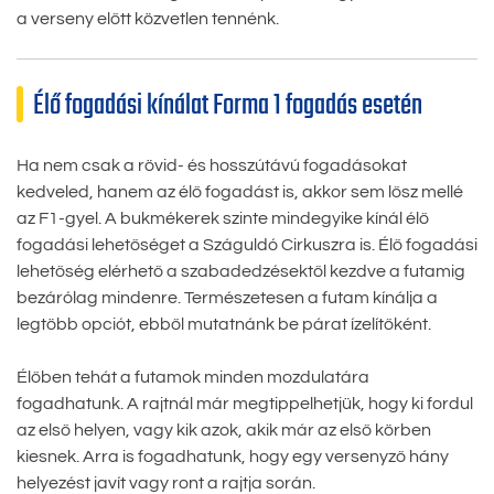
a verseny előtt közvetlen tennénk.
Élő fogadási kínálat Forma 1 fogadás esetén
Ha nem csak a rövid- és hosszútávú fogadásokat
kedveled, hanem az élő fogadást is, akkor sem lősz mellé
az F1-gyel. A bukmékerek szinte mindegyike kínál élő
fogadási lehetőséget a Száguldó Cirkuszra is. Élő fogadási
lehetőség elérhető a szabadedzésektől kezdve a futamig
bezárólag mindenre. Természetesen a futam kínálja a
legtöbb opciót, ebből mutatnánk be párat ízelítőként.
Élőben tehát a futamok minden mozdulatára
fogadhatunk. A rajtnál már megtippelhetjük, hogy ki fordul
az első helyen, vagy kik azok, akik már az első körben
kiesnek. Arra is fogadhatunk, hogy egy versenyző hány
helyezést javít vagy ront a rajtja során.