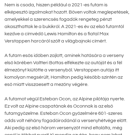
Nem is csoda, hiszen például a 2021-es futam is
elképesztő izgalmakat hozott. Bőven voltak meglepetések,
amelyekkel a szerencsés fogadók rengeteg pénzt
akaszthattak le a bukikról. A 2021-es év az első futamtól
kezdve a címvédő Lewis Hamilton és a fiatal Max
Verstappen harcáról szólt a világbajnoki címért.
A futam esős időben zajlott, aminek hatására a verseny
első körében Valtteri Bottas elfékezte az autóját és a fél
élmezőnyt kiütötte a versenyből. Verstappen autója itt
komolyan megsérült, Hamilton pedig később szintén az
eső miatt visszaesett a mezőny végére.
A futamot végül Esteban Ocon, az Alpine pilótája nyerte.
Ez volt az Alpine csapatának és Oconnak is az első
futamgyőzelme. Esteban Ocon győzelmére 601-szeres
odds volt néhány fogadóirodánál a versenyhétvége előtt.
Aki pedig az első három versenyzőt mind eltalálta, még
ennél is többet nyert! Ki mondja ezután, hogy nem lehet