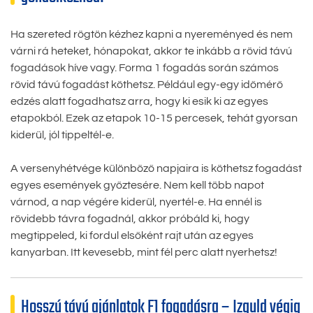
Ha szereted rögtön kézhez kapni a nyereményed és nem
várni rá heteket, hónapokat, akkor te inkább a rövid távú
fogadások híve vagy. Forma 1 fogadás során számos
rövid távú fogadást köthetsz. Például egy-egy időmérő
edzés alatt fogadhatsz arra, hogy ki esik ki az egyes
etapokból. Ezek az etapok 10-15 percesek, tehát gyorsan
kiderül, jól tippeltél-e.
A versenyhétvége különböző napjaira is köthetsz fogadást
egyes események győztesére. Nem kell több napot
várnod, a nap végére kiderül, nyertél-e. Ha ennél is
rövidebb távra fogadnál, akkor próbáld ki, hogy
megtippeled, ki fordul elsőként rajt után az egyes
kanyarban. Itt kevesebb, mint fél perc alatt nyerhetsz!
Hosszú távú ajánlatok F1 fogadásra – Izguld végig