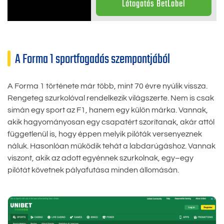
Látogatás BetLabel
A Forma 1 sportfogadás szempontjából
A Forma 1 története már több, mint 70 évre nyúlik vissza.
Rengeteg szurkolóval rendelkezik világszerte. Nem is csak
simán egy sport az F1, hanem egy külön márka. Vannak,
akik hagyományosan egy csapatért szorítanak, akár attól
függetlenül is, hogy éppen melyik pilóták versenyeznek
náluk. Hasonlóan működik tehát a labdarúgáshoz. Vannak
viszont, akik az adott egyénnek szurkolnak, egy–egy
pilótát követnek pályafutása minden állomásán.