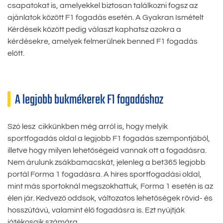
csapatokat is, amelyekkel biztosan találkozni fogsz az
ajánlatok között F1 fogadás esetén. A Gyakran Ismételt
Kérdések között pedig választ kaphatsz azokra a
kérdésekre, amelyek felmerülnek benned F1 fogadás
előtt.
A legjobb bukmékerek F1 fogadáshoz
Szó lesz cikkünkben még arról is, hogy melyik
sportfogadás oldal a legjobb F1 fogadás szempontjából,
illetve hogy milyen lehetőségeid vannak ott a fogadásra.
Nem árulunk zsákbamacskát, jelenleg a bet365 legjobb
portál Forma 1 fogadásra. A híres sportfogadási oldal,
mint más sportoknál megszokhattuk, Forma 1 esetén is az
élen jár. Kedvező oddsok, változatos lehetőségek rövid- és
hosszútávú, valamint élő fogadásra is. Ezt nyújtják
játékosaik számára.