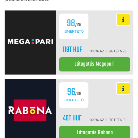
98
/100
ISMERTETŐ
119T HUF
100% AZ 1. BETÉTNÉL
Látogatás Megapari
96
/100
ISMERTETŐ
40T HUF
100% AZ 1. BETÉTNÉL
Látogatás Rabona