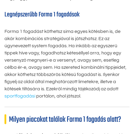
Legnépszerűbb Forma 1 fogadások
Forma 1 fogadást köthetsz sima egyes kötésben is, de
akár kombinációs stratégiával is játszhatsz. Ez az
úgynevezett system fogadás. Ha inkább az egyszerű
tippek híve vagy, fogadhatsz kéteséllyel arra, hogy egy
versenyző megnyeri-e a versenyt, avagy sem, esetleg
célba ér-e, avagy sem. Ha szereted kombinálni tippjeidet,
akkor köthetsz többszörös kötésű fogadást is. Ilyenkor
figyelj az oldal által meghatározott limetekre, illetve a
kötések tiltására is. Ezekről mindig tájékozódj az adott
sportfogadási
portálon, ahol játszol.
Milyen piacokat találok Forma 1 fogadás alatt?