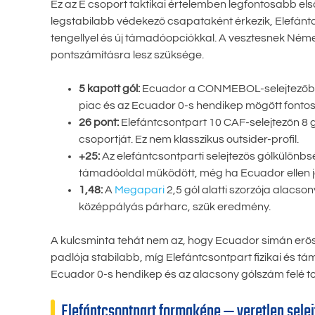
Ez az E csoport taktikai értelemben legfontosabb 
legstabilabb védekező csapataként érkezik, Elefántcs
tengellyel és új támadóopciókkal. A vesztesnek Né
pontszámításra lesz szüksége.
5 kapott gól:
Ecuador a CONMEBOL-selejtezőben ex
piac és az Ecuador 0-s hendikep mögött fontos
26 pont:
Elefántcsontpart 10 CAF-selejtezőn 8 g
csoportját. Ez nem klasszikus outsider-profil.
+25:
Az elefántcsontparti selejtezős gólkülönbs
támadóoldal működött, még ha Ecuador ellen jó
1,48:
A
Megapari
2,5 gól alatti szorzója alacson
középpályás párharc, szűk eredmény.
A kulcsminta tehát nem az, hogy Ecuador simán erős
padlója stabilabb, míg Elefántcsontpart fizikai és tá
Ecuador 0-s hendikep és az alacsony gólszám felé tol
Elefántcsontpart formaképe — veretlen sele