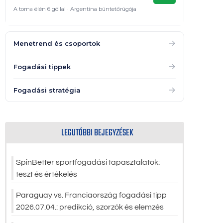
A torna élén 6 góllal · Argentína büntetőrúgója
→
Menetrend és csoportok
→
Fogadási tippek
→
Fogadási stratégia
LEGUTÓBBI BEJEGYZÉSEK
SpinBetter sportfogadási tapasztalatok:
teszt és értékelés
Paraguay vs. Franciaország fogadási tipp
2026.07.04.: predikció, szorzók és elemzés