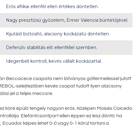
Erős afrikai ellenfél ellen értékes döntetlen.
Nagy presztízsű győzelem, Enner Valencia büntetőjével.
Kijutást biztosító, alacsony kockázatú döntetlen.
Defenzív stabilitás elit ellenféllel szemben.
Idegenbeli kontroll, kevés vállalt kockázattal.
n Beccacece csapata nem látványos góltermeléssel jutott
MEBOL-selejtezőben kevés csapat tudott ilyen alacsony
ási jel a teljes meccsre.
z köré épülő tengely nagyon erős. Középen Moisés Caicedo
trollálja. Elefántcsontpart ellen éppen ez lesz döntő: ha
 Ecuador képes lehet 0-0 vagy 0-1 körül tartani a