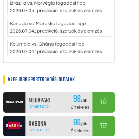
Brazília vs. Norvégia fogadási tipp
2026.07.05.: predikció, szorzók és elemzés
Kanada vs. Marokkó fogadási tipp
2026.07.04.: predikció, szorzók és elemzés
Kolumbia vs. Ghána fogadási tipp
2026.07.04.: predikció, szorzók és elemzés
A LEGJOBB SPORTFOGADÁSI OLDALAK
98
MEGAPARI
TÉT
/100
ISMERTETŐ
Értékelés
96
RABONA
TÉT
/100
ISMERTETŐ
Értékelés