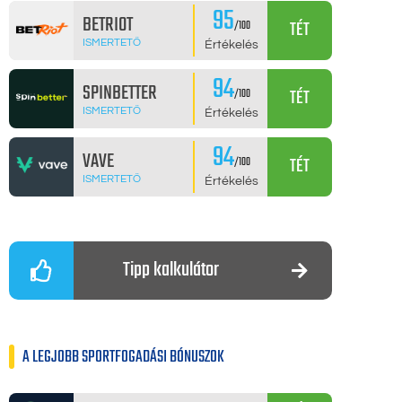
95
BETRIOT
TÉT
/100
ISMERTETŐ
Értékelés
94
SPINBETTER
TÉT
/100
ISMERTETŐ
Értékelés
94
VAVE
TÉT
/100
ISMERTETŐ
Értékelés
Tipp kalkulátor
A LEGJOBB SPORTFOGADÁSI BÓNUSZOK