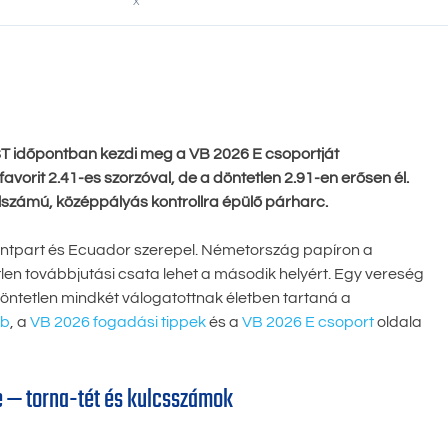
X
ST időpontban kezdi meg a VB 2026 E csoportját
vorit 2.41-es szorzóval, de a döntetlen 2.91-en erősen él.
számú, középpályás kontrollra épülő párharc.
ntpart és Ecuador szerepel. Németország papíron a
tlen továbbjutási csata lehet a második helyért. Egy vereség
öntetlen mindkét válogatottnak életben tartaná a
ub
, a
VB 2026 fogadási tippek
és a
VB 2026 E csoport
oldala
e — torna-tét és kulcsszámok