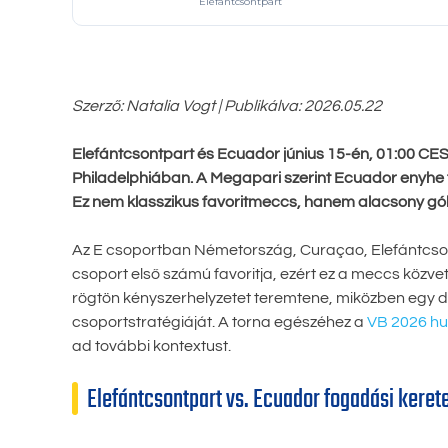
Elefántcsontpart
Szerző: Natalia Vogt | Publikálva: 2026.05.22
Elefántcsontpart és Ecuador június 15-én, 01:00 CE
Philadelphiában. A Megapari szerint Ecuador enyhe fa
Ez nem klasszikus favoritmeccs, hanem alacsony gól
Az E csoportban Németország, Curaçao, Elefántcso
csoport első számú favoritja, ezért ez a meccs közve
rögtön kényszerhelyzetet teremtene, miközben egy d
csoportstratégiáját. A torna egészéhez a
VB 2026 h
ad további kontextust.
Elefántcsontpart vs. Ecuador fogadási keret