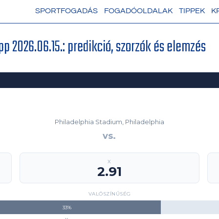
SPORTFOGADÁS
FOGADÓOLDALAK
TIPPEK
K
pp 2026.06.15.: predikció, szorzók és elemzés
Philadelphia Stadium, Philadelphia
vs.
X
2.91
VALÓSZÍNŰSÉG
33%