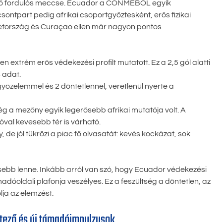
első fordulós meccse. Ecuador a CONMEBOL egyik
ontpart pedig afrikai csoportgyőztesként, erős fizikai
metország és Curaçao ellen már nagyon pontos
trém erős védekezési profilt mutatott. Ez a 2,5 gól alatti
 adat.
yőzelemmel és 2 döntetlennel, veretlenül nyerte a
ég a mezőny egyik legerősebb afrikai mutatója volt. A
val kevesebb tér is várható.
y, de jól tükrözi a piac fő olvasatát: kevés kockázat, sok
ebb lenne. Inkább arról van szó, hogy Ecuador védekezési
madóoldali plafonja veszélyes. Ez a feszültség a döntetlen, az
ja az elemzést.
jtező és új támadóimpulzusok