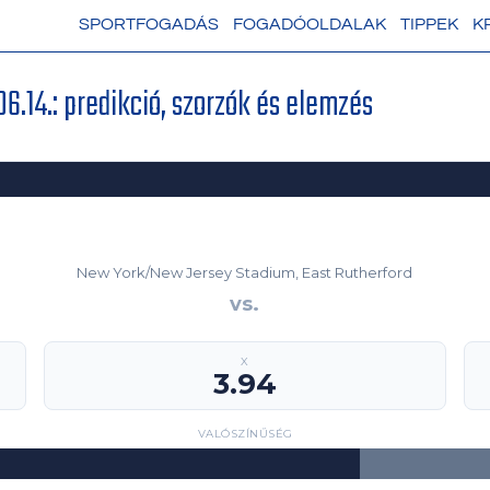
SPORTFOGADÁS
FOGADÓOLDALAK
TIPPEK
K
06.14.: predikció, szorzók és elemzés
New York/New Jersey Stadium, East Rutherford
vs.
X
3.94
VALÓSZÍNŰSÉG