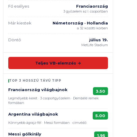
Fő esélyes
Franciaország
3 győzelem az I. csoportban
Már kiestek
Németország · Hollandia
a 32 közötti körben
Döntő
július 19.
MetLife Stadium
Teljes VB-elemzés →
TOP 3 HOSSZÚ TÁVÚ TIPP
Franciaország világbajnok
3.50
Legmélyebb keret · 3 csoportgyőzelem · Dembélé remek
formában
Argentína világbajnok
5.00
Könnyebb ágrajz-fél · Messi formában · címvédő
Messi gólkirály
1.95