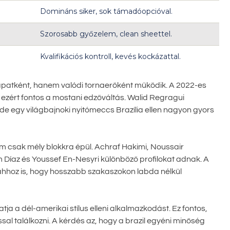
Domináns siker, sok támadóopcióval.
Szorosabb győzelem, clean sheettel.
Kvalifikációs kontroll, kevés kockázattal.
atként, hanem valódi tornaerőként működik. A 2022-es
ezért fontos a mostani edzőváltás. Walid Regragui
e egy világbajnoki nyitómeccs Brazília ellen nagyon gyors
em csak mély blokkra épül. Achraf Hakimi, Noussair
Díaz és Youssef En-Nesyri különböző profilokat adnak. A
 ahhoz is, hogy hosszabb szakaszokon labda nélkül
atja a dél-amerikai stílus elleni alkalmazkodást. Ez fontos,
sal találkozni. A kérdés az, hogy a brazil egyéni minőség