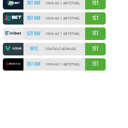
TÉT
35T HUF
100% AZ 1. BETÉTNÉL
TÉT
35T HUF
100% AZ 1. BETÉTNÉL
TÉT
52T HUF
100% AZ 1. BETÉTNÉL
TÉT
1BTC
ÜDVÖZLŐ BÓNUSZ
TÉT
35T HUF
100% AZ 1. BETÉTNÉL