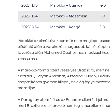
2025.11.18
Marokkó – Uganda
4-0
2025.11.14
Marokkó – Mozambik
1-0
2025.10.14
Marokkó – Kongó
1-0
Marokkó az elmúlt években már nem meglepetéscsap
elődöntő után a várakozás magasabb lett, és éppen 
távozása után Mohamed Ouahbi friss impulzust hoz, d
stresszteszt.
A marokkói forma azért veszélyes Brazíliára, mert n
Mazraoui, Sofyan Amrabat, Azzedine Ounahi, Brahim 
csapat képes gyorsan kilépni, de elég fegyelmezett
maradjon.
A Paraguay elleni 2-1 és az Ecuador elleni 1-1 jól mut
mert Brazília ellen Marokkó nem fog ismeretlen ritmus