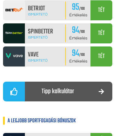
95
BETRIOT
TÉT
/100
ISMERTETŐ
Értékelés
94
SPINBETTER
TÉT
/100
ISMERTETŐ
Értékelés
94
VAVE
TÉT
/100
ISMERTETŐ
Értékelés
Tipp kalkulátor
A LEGJOBB SPORTFOGADÁSI BÓNUSZOK