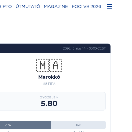
RIPTO
ÚTMUTATÓ
MAGAZINE
FOCI VB 2026
2026. június 14. · 00:00 CEST
🇲🇦
Marokkó
#8 FIFA
GYŐZELEM
5.80
25%
16%