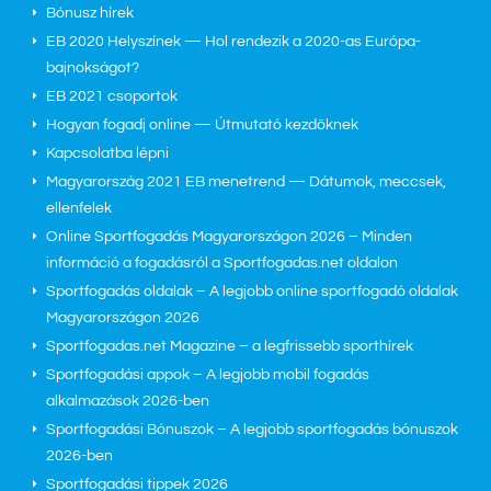
Bónusz hírek
EB 2020 Helyszínek — Hol rendezik a 2020-as Európa-
bajnokságot?
EB 2021 csoportok
Hogyan fogadj online — Útmutató kezdőknek
Kapcsolatba lépni
Magyarország 2021 EB menetrend — Dátumok, meccsek,
ellenfelek
Online Sportfogadás Magyarországon 2026 – Minden
információ a fogadásról a Sportfogadas.net oldalon
Sportfogadás oldalak – A legjobb online sportfogadó oldalak
Magyarországon 2026
Sportfogadas.net Magazine – a legfrissebb sporthírek
Sportfogadási appok – A legjobb mobil fogadás
alkalmazások 2026-ben
Sportfogadási Bónuszok – A legjobb sportfogadás bónuszok
2026-ben
Sportfogadási tippek 2026