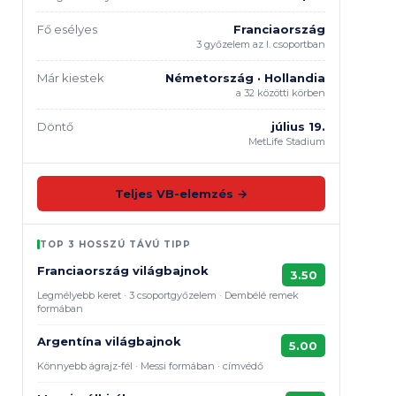
Fő esélyes
Franciaország
3 győzelem az I. csoportban
Már kiestek
Németország · Hollandia
a 32 közötti körben
Döntő
július 19.
MetLife Stadium
Teljes VB-elemzés →
TOP 3 HOSSZÚ TÁVÚ TIPP
Franciaország világbajnok
3.50
Legmélyebb keret · 3 csoportgyőzelem · Dembélé remek
formában
Argentína világbajnok
5.00
Könnyebb ágrajz-fél · Messi formában · címvédő