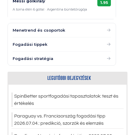
Messi gólkirály
1.95
A torna élén 6 góllal · Argentína büntetőrúgója
→
Menetrend és csoportok
→
Fogadási tippek
→
Fogadási stratégia
LEGUTÓBBI BEJEGYZÉSEK
SpinBetter sportfogadási tapasztalatok: teszt és
értékelés
Paraguay vs. Franciaország fogadási tipp
2026.07.04.: predikció, szorzók és elemzés