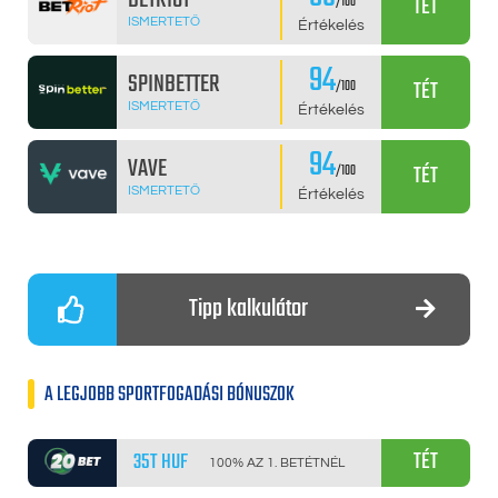
BETRIOT
TÉT
/100
ISMERTETŐ
Értékelés
94
SPINBETTER
TÉT
/100
ISMERTETŐ
Értékelés
94
VAVE
TÉT
/100
ISMERTETŐ
Értékelés
Tipp kalkulátor
A LEGJOBB SPORTFOGADÁSI BÓNUSZOK
TÉT
35T HUF
100% AZ 1. BETÉTNÉL