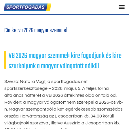
Címke:
vb 2026 magyar szemmel
VB 2026 magyar szemmel: kire fogadjunk és kire
szurkoljunk a magyar válogatott nélkül
Szerző: Natalia Vogt, a sportfogadas.net
sportszerkesztősége – 2026. május 5. A teljes torna
általános hátterét a VB 2026 áttekintés oldalon találod.
Röviden: a magyar válogatott nem szerepel a 2026-os vb-
n. Magyar szempontból a két legérdekesebb szomszédos
ország Horvátország az L csoportban kb. 34,00 körüli
világbajnoki szorzóval, illetve Ausztria a J csoportban kb.