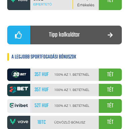
TÉT
ISMERTETŐ
Értékelés
Tipp kalkulátor
A LEGJOBB SPORTFOGADÁSI BÓNUSZOK
TÉT
35T HUF
100% AZ 1. BETÉTNÉL
TÉT
35T HUF
100% AZ 1. BETÉTNÉL
TÉT
52T HUF
100% AZ 1. BETÉTNÉL
TÉT
1BTC
ÜDVÖZLŐ BÓNUSZ