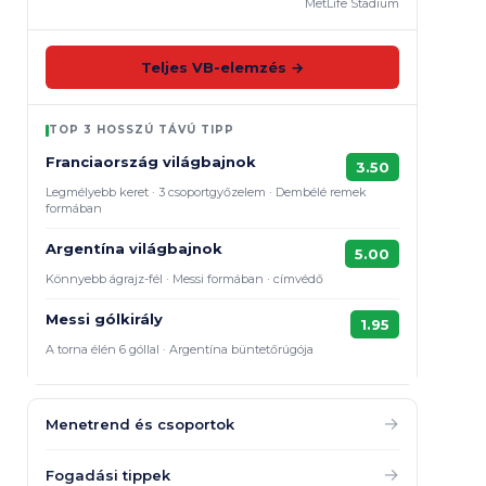
MetLife Stadium
Teljes VB-elemzés →
TOP 3 HOSSZÚ TÁVÚ TIPP
Franciaország világbajnok
3.50
Legmélyebb keret · 3 csoportgyőzelem · Dembélé remek
formában
Argentína világbajnok
5.00
Könnyebb ágrajz-fél · Messi formában · címvédő
Messi gólkirály
1.95
A torna élén 6 góllal · Argentína büntetőrúgója
→
Menetrend és csoportok
→
Fogadási tippek