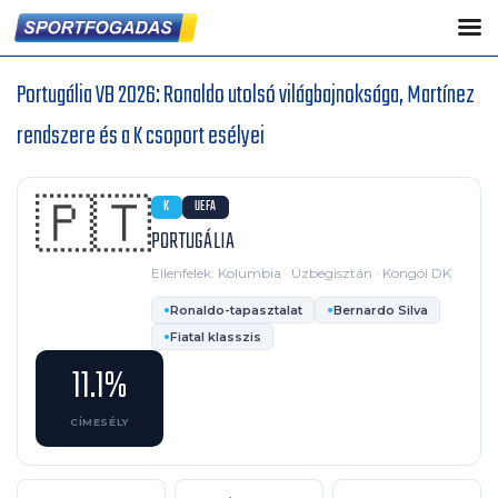
Portugália VB 2026: Ronaldo utolsó világbajnoksága, Martínez
rendszere és a K csoport esélyei
🇵🇹
K
UEFA
PORTUGÁLIA
Ellenfelek: Kolumbia · Üzbegisztán · Kongói DK
Ronaldo-tapasztalat
Bernardo Silva
Fiatal klasszis
11.1%
CÍMESÉLY