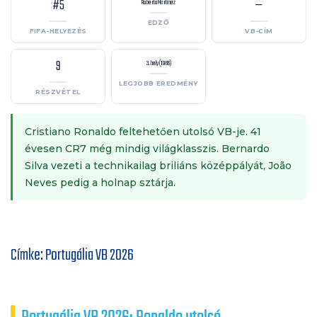
#5
—
Roberto Martínez
EDZŐ
FIFA-HELYEZÉS
VB-CÍM
9
3. hely (1966)
LEGJOBB EREDMÉNY
RÉSZVÉTEL
Cristiano Ronaldo feltehetően utolsó VB-je. 41
évesen CR7 még mindig világklasszis. Bernardo
Silva vezeti a technikailag briliáns középpályát, João
Neves pedig a holnap sztárja.
Címke:
Portugália VB 2026