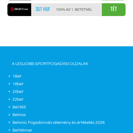
TÉT
35T HUF
100% AZ 1. BETÉTNÉL
A LEGJOBB SPORTFOGADÁSI OLDALAK
1Bet
18bet
20bet
22bet
Bet365
Betinia
Betonic Fogadóiroda vélemény és értékelés 2026
BetWinner