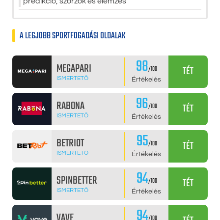
predikció, szorzók és elemzés
A LEGJOBB SPORTFOGADÁSI OLDALAK
98
MEGAPARI
TÉT
/100
ISMERTETŐ
Értékelés
96
RABONA
TÉT
/100
ISMERTETŐ
Értékelés
95
BETRIOT
TÉT
/100
ISMERTETŐ
Értékelés
94
SPINBETTER
TÉT
/100
ISMERTETŐ
Értékelés
94
VAVE
/100