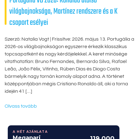
Portugália VB 2026: Ronaldo utolsó
világbajnoksága, Martínez rendszere és a K
csoport esélyei
Szerző: Natalia Vogt | Frissítve: 2026. május 13. Portugália a
2026-os világbajnokságon egyszerre érkezik klasszikus
topcsapatként és nagy kérdőjelekkel. A keret minősége
vitathatatlan: Bruno Fernandes, Bernardo Silva, Rafael
Leão, João Félix, Vitinha, Rúben Dias és Diogo Costa
bármelyik nagy tornán komoly alapot adna. A történet
középpontjában mégis Cristiano Ronaldo áll, aki a torna
idején 41 […]
Olvass tovább
A HÉT AJÁNLATA
Megapari
119 000