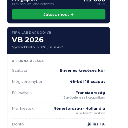
100% bónusz · első befizetés
FT-IG
Játssz most →
FIFA LABDARÚGÓ-VB
VB 2026
Nyolcaddöntő · 2026. július 4–7.
A TORNA ÁLLÁSA
Szakasz
Egyenes kieséses kör
Még versenyben
48-ból 16 csapat
Fő esélyes
Franciaország
3 győzelem az I. csoportban
Már kiestek
Németország · Hollandia
a 32 közötti körben
Döntő
július 19.